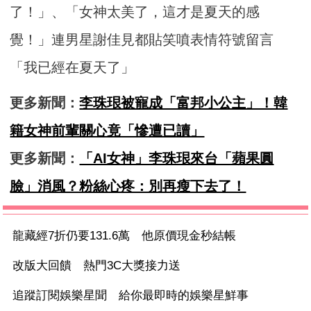
了！」、「女神太美了，這才是夏天的感
覺！」連男星謝佳見都貼笑噴表情符號留言
「我已經在夏天了」
更多新聞：
李珠珢被寵成「富邦小公主」！韓
籍女神前輩關心竟「慘遭已讀」
更多新聞：
「AI女神」李珠珢來台「蘋果圓
臉」消風？粉絲心疼：別再瘦下去了！
龍藏經7折仍要131.6萬 他原價現金秒結帳
改版大回饋 熱門3C大獎接力送
追蹤訂閱娛樂星聞 給你最即時的娛樂星鮮事