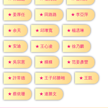
★
姜厚任
★
田路路
★
李亞萍
★
余天
★
邱瓈寬
★
楊丞琳
★
安迪
★
王心凌
★
徐乃麟
★
粿粿
★
吳宗憲
★
范姜彥豐
★
王凱
★
許常德
★
王子邱勝翊
★
蔡依珊
★
連勝文