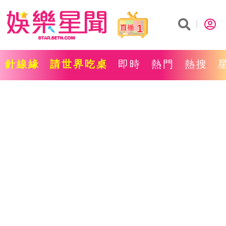
1
針線緣
請世界吃桌
即時
熱門
熱搜