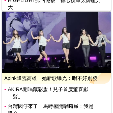
HIGHLIGHT掀回憶殺 擔心後輩太帥壓力
大
Apink降臨高雄 她新歌曝光：唱不好別發
AKIRA開唱藏彩蛋！兒子首度驚喜獻
「聲」
台灣囡仔來了 馬蒔權開唱嗨喊：我是