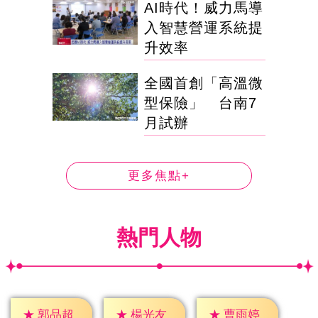
AI時代！威力馬導
入智慧營運系統提
升效率
全國首創「高溫微
型保險」 台南7
月試辦
更多焦點+
熱門人物
★
郭品超
★
楊光友
★
曹雨婷