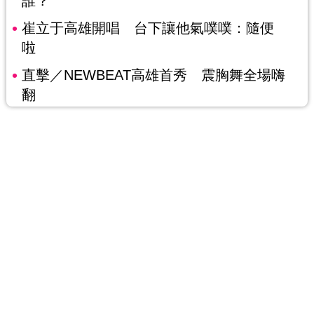
誰？
崔立于高雄開唱 台下讓他氣噗噗：隨便
啦
直擊／NEWBEAT高雄首秀 震胸舞全場嗨
翻