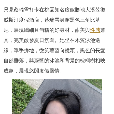
只見蔡瑞雪打卡在桃園知名度假勝地大溪笠復
威斯汀度假酒店，蔡瑞雪身穿黑色三角比基
尼，展現纖細且勻稱的好身材，甜美與
性感
兼
具，完美散發夏日氛圍。她坐在木質泳池邊
緣，單手撐地，微笑著望向鏡頭，黑色的長髮
自然垂落，與蔚藍的泳池和背景的棕櫚樹相映
成趣，展現悠閒度假風情。