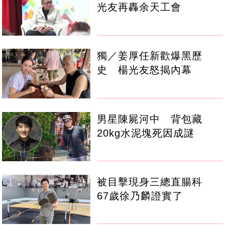
光友再轟余天工會
獨／姜厚任新歡爆黑歷
史 楊光友怒揭內幕
男星陳屍河中 背包藏
20kg水泥塊死因成謎
被目擊現身三總直腸科
67歲徐乃麟證實了