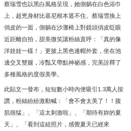
蔡瑞雪也以黑白風格呈現，她側躺在白色浴巾
上，超兇身材比基尼根本遮不住。蔡瑞雪換上
俏皮的一面，側躺在沙灘椅上對鏡頭俏皮眨眼
近距離自拍，甜美微笑讓粉絲直呼：「真的像
洋娃娃一樣！」更披上黑色連帽外套，坐在池
邊交叉雙腿，冷豔又帶點神祕感，完美詮釋了
多種風格的度假美學。
此貼文一發布，短短數小時內便吸引1.3萬人按
讚，粉絲紛紛激動喊：「會不會太美了！！腹
肌很猛」、「這太刺激啦」、「期待有妳的夏
天」、「看到這組照片，感覺夏天已經來