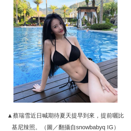
▲蔡瑞雪近日喊期待夏天提早到來，提前曬比
基尼辣照。（圖／翻攝自snowbabyq IG）