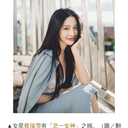
▲女星
蔡瑞雪
有「
北一女神
」之稱。（圖／翻