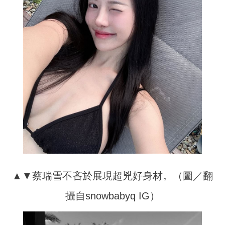
▲▼蔡瑞雪不吝於展現超兇好身材。（圖／翻
攝自snowbabyq IG）