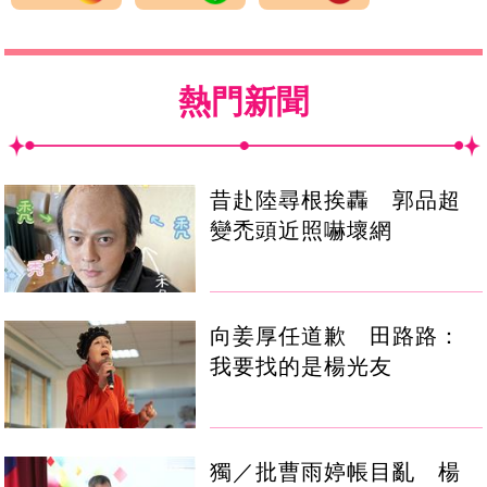
熱門新聞
昔赴陸尋根挨轟 郭品超
變禿頭近照嚇壞網
向姜厚任道歉 田路路：
我要找的是楊光友
獨／批曹雨婷帳目亂 楊