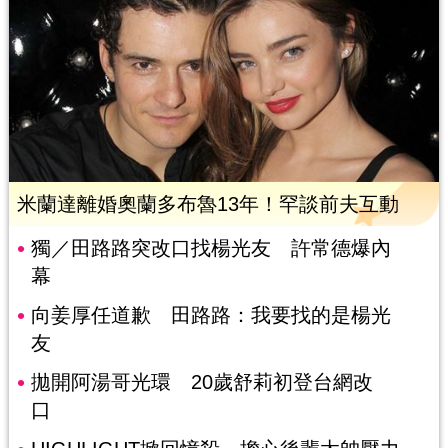
米蘭達離婚奧蘭多布魯13年！罕談前夫互動
獨／田路路突改口找楊光友 許常德爆內
幕
向姜厚任道歉 田路路：我要找的是楊光
友
拋開阿湯哥光環 20歲舒莉初登台網改
口