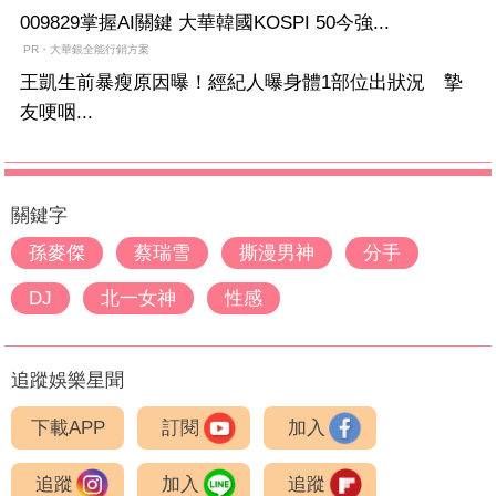
009829掌握AI關鍵 大華韓國KOSPI 50今強...
PR・大華銀全能行銷方案
王凱生前暴瘦原因曝！經紀人曝身體1部位出狀況 摯
友哽咽...
關鍵字
孫麥傑
蔡瑞雪
撕漫男神
分手
DJ
北一女神
性感
追蹤娛樂星聞
下載APP
訂閱
加入
追蹤
加入
追蹤