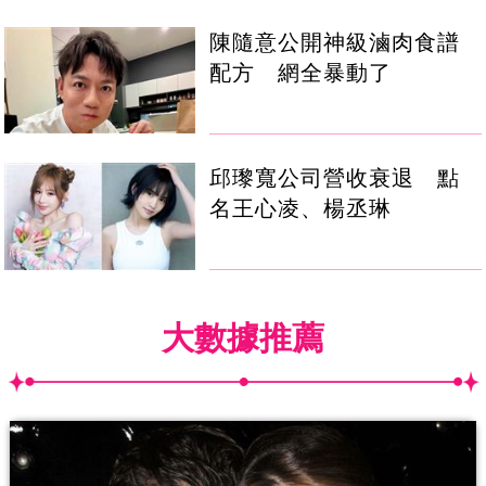
陳隨意公開神級滷肉食譜
配方 網全暴動了
邱瓈寬公司營收衰退 點
名王心凌、楊丞琳
大數據推薦