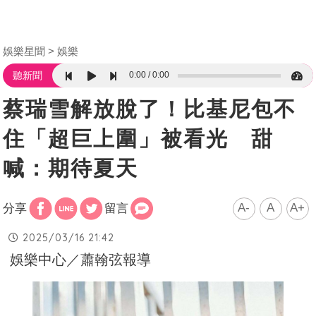
娛樂星聞
娛樂
0:00
0:00
聽新聞
蔡瑞雪解放脫了！比基尼包不
住「超巨上圍」被看光 甜
喊：期待夏天
A-
A
A+
分享
留言
2025/03/16 21:42
娛樂中心／蕭翰弦報導