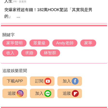
人生
PR・新素簡
突爆家裡超有錢！182萬HOOK驚認「其實我是男
的」 ...
關鍵字
家寧聲明
眾量級
Andy老師
家寧
收入
求婚
林智群
追蹤娛樂星聞
下載APP
訂閱
加入
追蹤
加入
追蹤