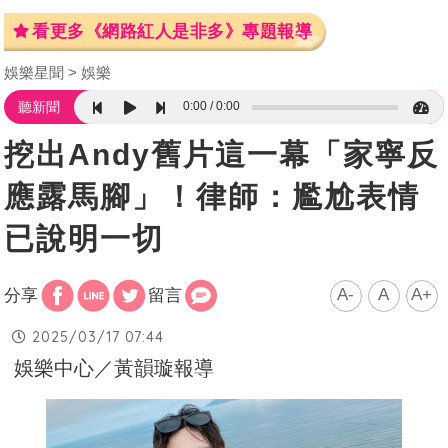
看更多《網路紅人是非多》專題報導
娛樂星聞
娛樂
0:00
0:00
聽新聞
挖出Andy舊片這一幕「家寧反
應露馬腳」！律師：尷尬表情
已說明一切
A-
A
A+
分享
留言
2025/03/17 07:44
娛樂中心／黃韻璇報導