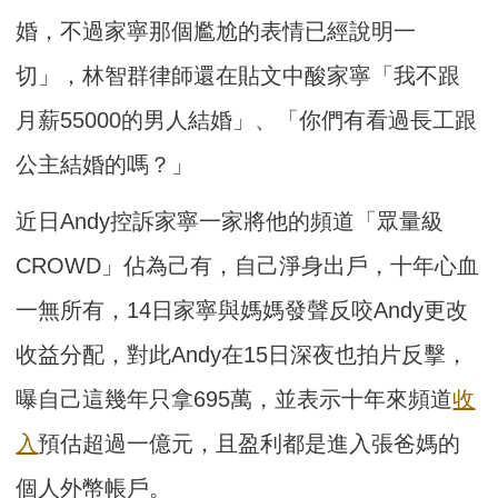
婚，不過家寧那個尷尬的表情已經說明一
切」，林智群律師還在貼文中酸家寧「我不跟
月薪55000的男人結婚」、「你們有看過長工跟
公主結婚的嗎？」
近日Andy控訴家寧一家將他的頻道「眾量級
CROWD」佔為己有，自己淨身出戶，十年心血
一無所有，14日家寧與媽媽發聲反咬Andy更改
收益分配，對此Andy在15日深夜也拍片反擊，
曝自己這幾年只拿695萬，並表示十年來頻道
收
入
預估超過一億元，且盈利都是進入張爸媽的
個人外幣帳戶。