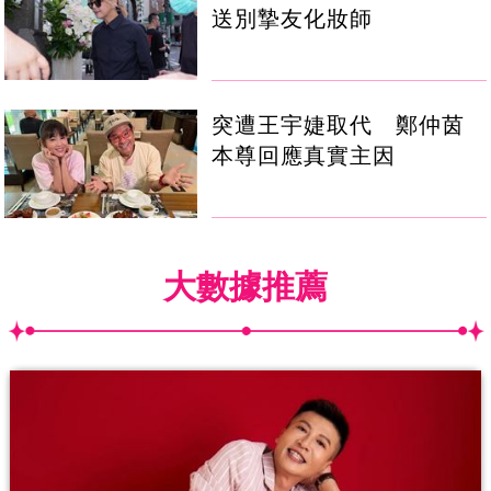
送別摯友化妝師
突遭王宇婕取代 鄭仲茵
本尊回應真實主因
大數據推薦