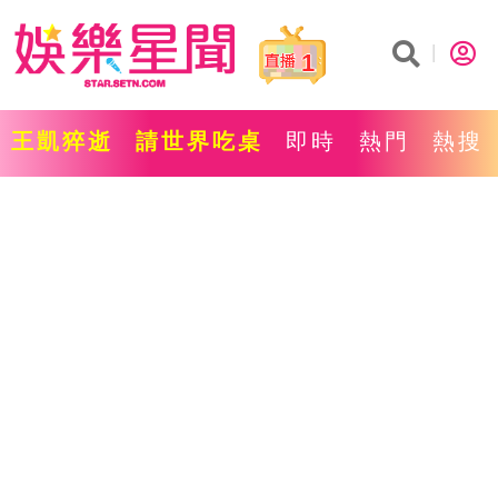
1
王凱猝逝
請世界吃桌
即時
熱門
熱搜