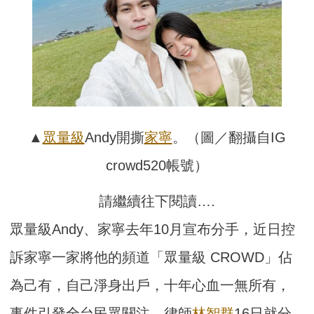
▲
眾量級
Andy開撕
家寧
。（圖／翻攝自IG
crowd520帳號）
請繼續往下閱讀….
眾量級Andy、家寧去年10月宣布分手，近日控
訴家寧一家將他的頻道「眾量級 CROWD」佔
為己有，自己淨身出戶，十年心血一無所有，
事件引發全台民眾關注。律師
林智群
16日就分