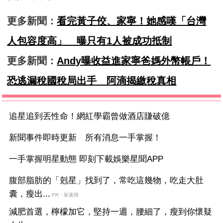
更多新聞：
看完黃子佼、家寧！她感嘆「台灣
人包容度高」 曝只有1人被成功抵制
更多新聞：
Andy曝收益進家寧爸媽外幣帳戶！
恐逃漏稅國稅局出手 阿滴揭繳稅真相
追星追到丟性命！網紅學霸曾做酒店賺破億
新聞事件即時更新 所有消息一手掌握！
一手掌握明星動態 即刻下載娛樂星聞APP
腹部脂肪的「剋星」找到了，常吃這幾物，吃走大肚
囊，瘦出...
PR・新素簡
減肥首選，檸檬加它，堅持一週，腰細了，瘦到你懷疑