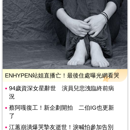
ENHYPEN站姐直播亡！最後住處曝光網看哭
94歲資深女星辭世 演員兒悲洩臨終前病
況
蔡阿嘎復工！新企劃開拍 二伯IG也更新
了
江蕙崩潰爆哭摯友逝世！淚喊怕參加告別