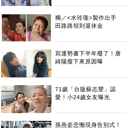
獨／<水玲瓏>製作出手
田路路領到退休金
寫運勢書下半年廢了！唐
綺陽瘦下來原因曝
71歲「台版蘇志燮」認
愛！小24歲女友曝光
孫燕姿悲慟現身告別式！