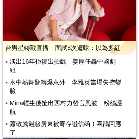
台男星轉戰直播 面試8次遭嗆：以為多紅
淡出16年拒復出拍戲 姜厚任轟中國劇
組
水中熱舞翻轉爆意外 李雅英當場失控變
臉
Mina輕生後扯出西村力發言風波 粉絲護
航
蕭敬騰遇惡房東被寄存證信函！喜鵲回應
了