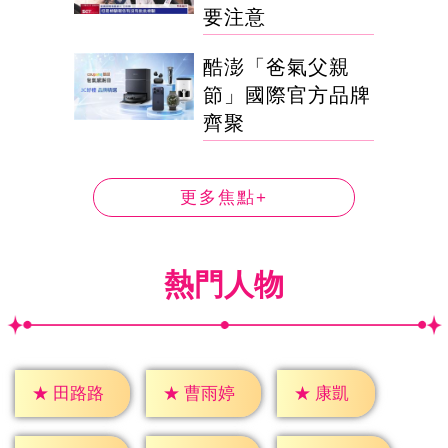
要注意
酷澎「爸氣父親
節」國際官方品牌
齊聚
更多焦點+
熱門人物
★
康凱
★
田路路
★
曹雨婷