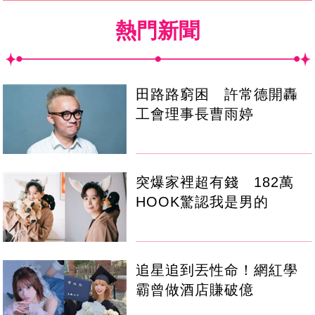
熱門新聞
田路路窮困 許常德開轟
工會理事長曹雨婷
突爆家裡超有錢 182萬
HOOK驚認我是男的
追星追到丟性命！網紅學
霸曾做酒店賺破億