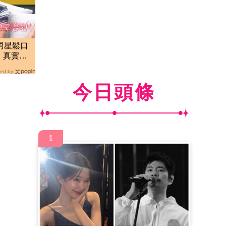
男星鬆口
 真實原
ed by
今日頭條
1