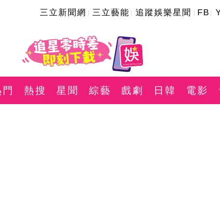
三立新聞網
三立藝能
追蹤娛樂星聞
FB
熱門
熱搜
星聞
綜藝
戲劇
日韓
電影