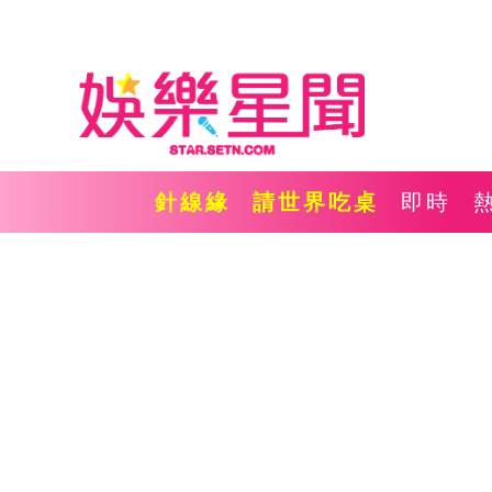
針線緣
請世界吃桌
即時