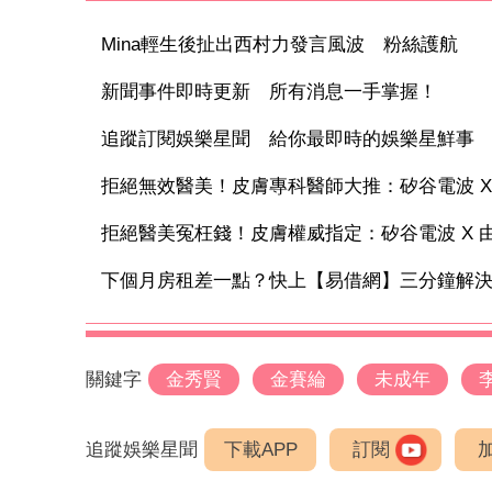
Mina輕生後扯出西村力發言風波 粉絲護航
新聞事件即時更新 所有消息一手掌握！
追蹤訂閱娛樂星聞 給你最即時的娛樂星鮮事
拒絕無效醫美！皮膚專科醫師大推：矽谷電波 X 讓
拒絕醫美冤枉錢！皮膚權威指定：矽谷電波 X 由內
下個月房租差一點？快上【易借網】三分鐘解
關鍵字
金秀賢
金賽綸
未成年
追蹤娛樂星聞
下載APP
訂閱