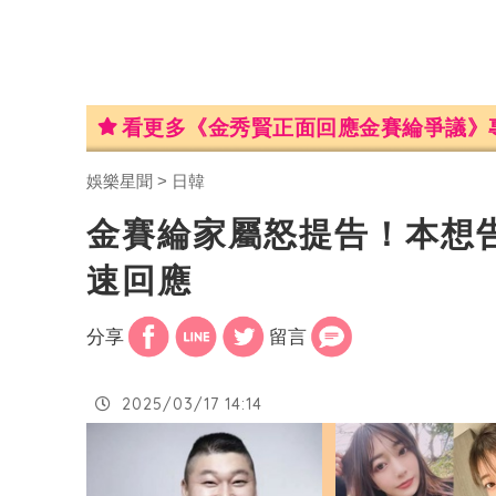
看更多《金秀賢正面回應金賽綸爭議》
娛樂星聞
日韓
金賽綸家屬怒提告！本想
速回應
分享
留言
2025/03/17 14:14