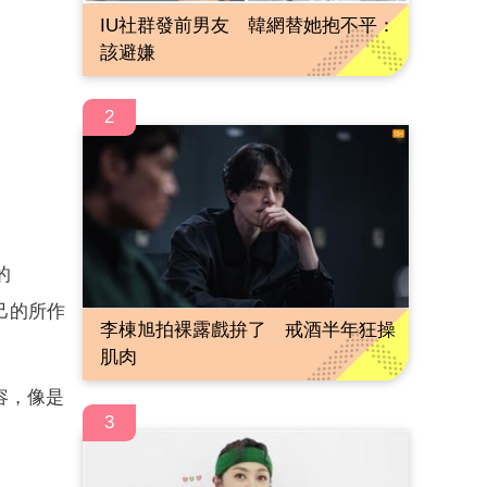
IU社群發前男友 韓網替她抱不平：
該避嫌
2
的
己的所作
李棟旭拍裸露戲拚了 戒酒半年狂操
肌肉
容，像是
3