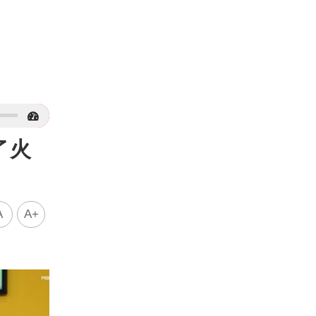
了火
A
A+