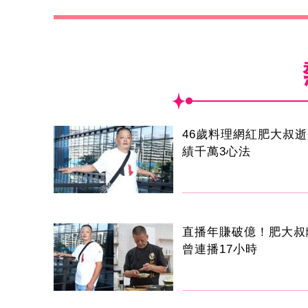
46歲料理網紅肥大叔
績千萬3心法
直播年賺破億！肥大
曾連播17小時