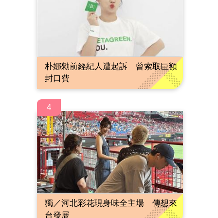
朴娜勑前經紀人遭起訴 曾索取巨額
封口費
4
獨／河北彩花現身味全主場 傳想來
台發展