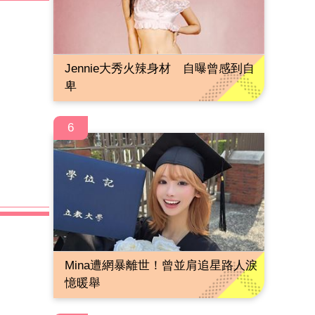
Jennie大秀火辣身材 自曝曾感到自
卑
6
Mina遭網暴離世！曾並肩追星路人淚
憶暖舉