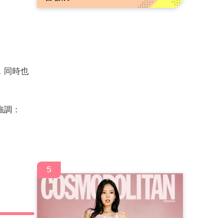
，同時也
強調：
5