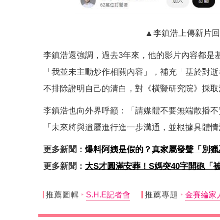
▲李鎮浩上傳新片回應
李鎮浩還強調，過去3年來，他的影片內容都是
「我並未主動炒作相關內容」，補充「基於對逝
不排除證明自己的清白，對《橫豎研究院》採取
李鎮浩也向外界呼籲：「請媒體不要無端散播不
「未來將與遺屬進行進一步溝通，並根據具體情
更多新聞：
爆料阿姨是假的？真家屬發聲「別獵
更多新聞：
大S才圓滿安葬！S媽突40字開砲「
推薦圖輯
S.H.E記者會
推薦專題
金賽綸家