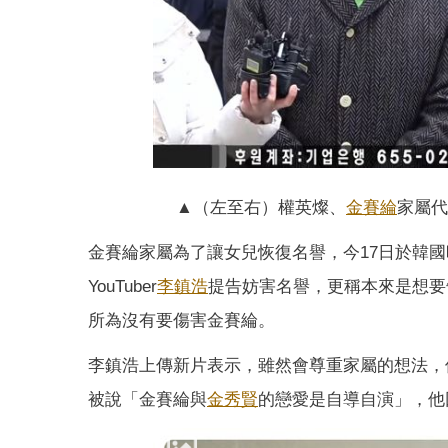
▲（左至右）權英燦、
金賽綸
家屬代
金賽綸家屬為了讓女兒恢復名譽，今17日於韓國
YouTuber
李鎮浩
提告妨害名譽，更稱本來是想要
所為沒有要傷害金賽綸。
李鎮浩上傳新片表示，雖然會尊重家屬的想法，
被說「金賽綸與
金秀賢
的戀愛是自導自演」，他