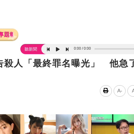
專題報導
0:00
0:00
聽新聞
告殺人「最終罪名曝光」 他急
A-