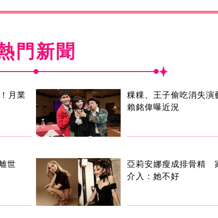
熱門新聞
逝！月業
粿粿、王子偷吃消失
賴銘偉曝近況
叔離世
亞莉安娜瘦成排骨精 
介入：她不好