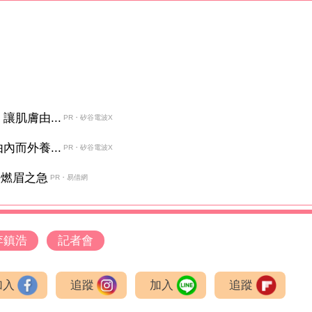
肌膚由...
PR・矽谷電波X
而外養...
PR・矽谷電波X
決燃眉之急
PR・易借網
李鎮浩
記者會
加入
追蹤
加入
追蹤