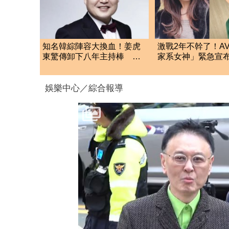
知名韓綜陣容大換血！姜虎
激戰2年不幹了！A
東驚傳卸下八年主持棒 背
家系女神」緊急宣
後原因曝
社群帳號全刪除
娛樂中心／綜合報導