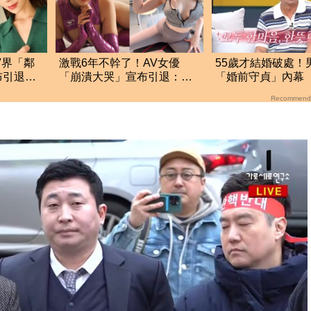
V界「鄰
激戰6年不幹了！AV女優
55歲才結婚破處！
布引退
「崩潰大哭」宣布引退：感
「婚前守貞」內幕
到寂寞與不捨
因曝光全場笑瘋
Recommend