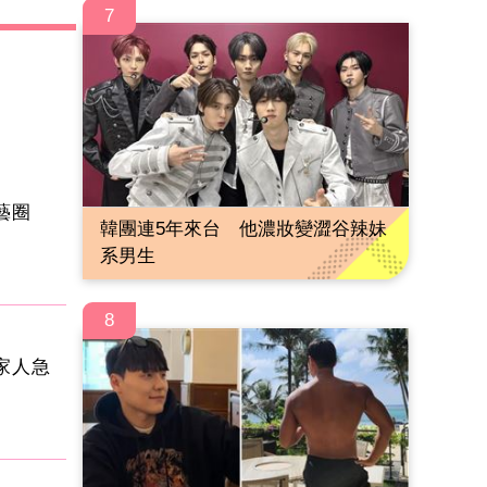
7
演藝圈
韓團連5年來台 他濃妝變澀谷辣妹
系男生
8
家人急