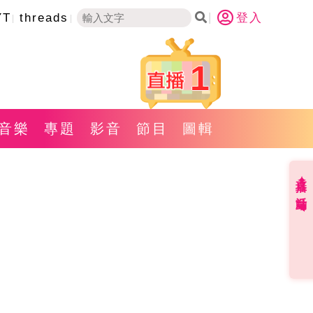
YT
threads
登入
1
音樂
專題
影音
節目
圖輯
直播✦活動