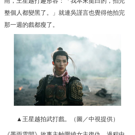
雨，王星越打趣形容：「我本來挺白的，拍完
整個人都變黑了。」就連吳謹言也覺得他拍完
那一週的戲都瘦了。
▲王星越拍武打戲。（圖／中視提供）
《墨雨雲間》故事主軸圍繞女主復仇，過程中