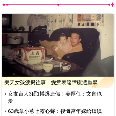
樂天女孩淚揭往事 愛意表達障礙遭重擊
女友台大3碩1博爆造假！姜厚任：文盲也
愛
63歲章小蕙吐露心聲：後悔當年嫁給鍾鎮