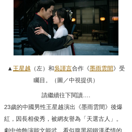
▲
王星越
（左）和
吳謹言
合作《
墨雨雲間
》受
矚目。（圖／中視提供）
請繼續往下閱讀….
23歲的中國男性王星越演出《墨雨雲間》後爆
紅，因長相俊秀，被網友譽為「天選古人」。
劇中他飾演能文能武，看似腹黑卻鐵漢柔情的