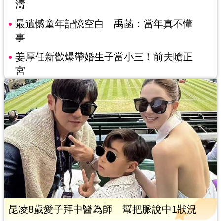
濤
最遺憾童年記憶空白 禹菡：當年真不懂
事
姜厚任新歡爆帶婚生子當小三！前夫嗆正
宮
昆凌8歲愛子拜中醫為師 幫把脈說中1狀況