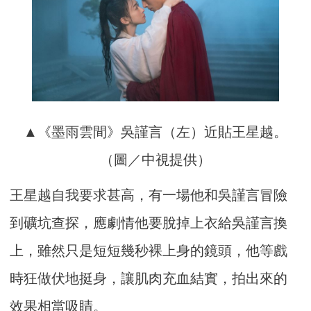
▲《墨雨雲間》吳謹言（左）近貼王星越。
（圖／中視提供）
王星越自我要求甚高，有一場他和吳謹言冒險
到礦坑查探，應劇情他要脫掉上衣給吳謹言換
上，雖然只是短短幾秒裸上身的鏡頭，他等戲
時狂做伏地挺身，讓肌肉充血結實，拍出來的
效果相當吸睛。