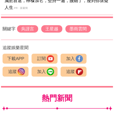
減肥首選，檸檬加它，堅持一週，腰細了，瘦到你懷疑
人生
PR・新素簡
關鍵字
吳謹言
王星越
墨雨雲間
追蹤娛樂星聞
下載APP
訂閱
加入
追蹤
加入
追蹤
熱門新聞