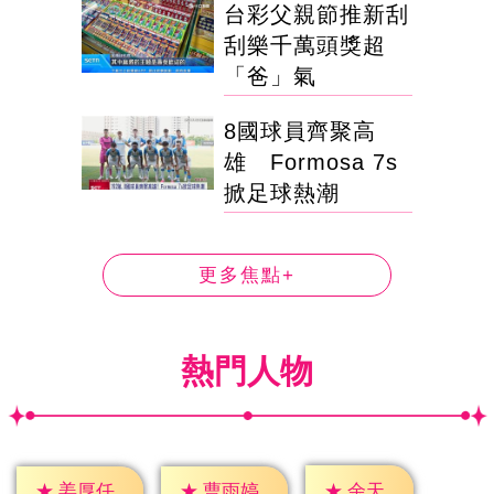
台彩父親節推新刮
刮樂千萬頭獎超
「爸」氣
8國球員齊聚高
雄 Formosa 7s
掀足球熱潮
更多焦點+
熱門人物
★
余天
★
姜厚任
★
曹雨婷