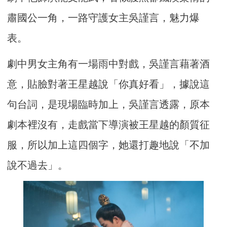
肅國公一角，一路守護女主吳謹言，魅力爆
表。
劇中男女主角有一場雨中對戲，吳謹言藉著酒
意，貼臉對著王星越說「你真好看」，據說這
句台詞，是現場臨時加上，吳謹言透露，原本
劇本裡沒有，走戲當下導演被王星越的顏質征
服，所以加上這四個字，她還打趣地說「不加
說不過去」。