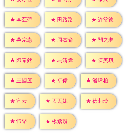
★
李亞萍
★
田路路
★
許常德
★
吳宗憲
★
周杰倫
★
關之琳
★
陳泰銘
★
馬清偉
★
陳美琪
★
卓偉
★
王國旌
★
潘瑋柏
★
宣云
★
丟丟妹
★
徐莉玲
★
愷樂
★
楊紫瓊