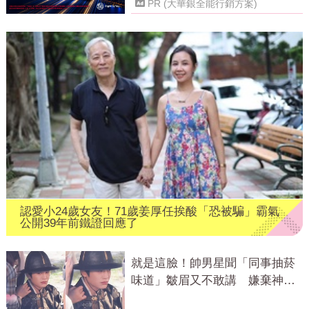
PR (大華銀全能行銷方案)
認愛小24歲女友！71歲姜厚任挨酸「恐被騙」霸氣
公開39年前鐵證回應了
就是這臉！帥男星聞「同事抽菸
味道」皺眉又不敢講 嫌棄神情
成迷因