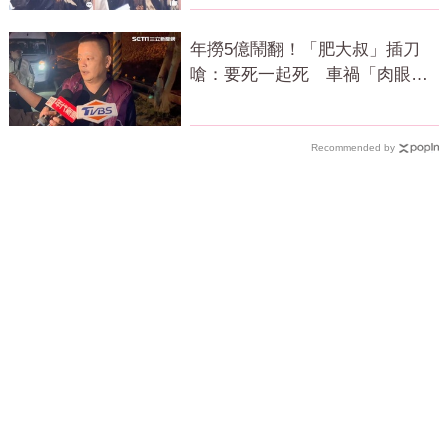
年撈5億鬧翻！「肥大叔」插刀
嗆：要死一起死 車禍「肉眼酒
測」惹怒網
Recommended by