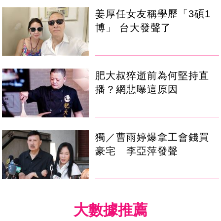
姜厚任女友稱學歷「3碩1
博」 台大發聲了
肥大叔猝逝前為何堅持直
播？網悲曝這原因
獨／曹雨婷爆拿工會錢買
豪宅 李亞萍發聲
大數據推薦