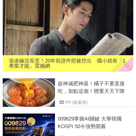
張凌赫沒長歪！20年前證件照被挖出 國小就有「1
專業才能」震撼網
超神減肥神器！橘子不要直接
吃，加點這個！體重天天下降
PR (新素簡)
009829掌握AI關鍵 大華韓國
KOSPI 50今強勢開募