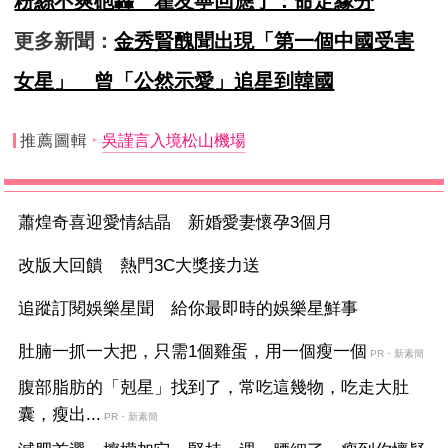
粉絲不爽砲轟 瞿友寧回應了：命定緣分
更多新聞：
金秀賢醜聞出現「第一個中國受害
女星」 曾「公然示愛」追星到韓國
推薦圖輯
吳謹言入境松山機場
蕭煌奇喜迎愛情結晶 新婚愛妻懷孕3個月
改版大回饋 熱門3C大獎接力送
追蹤訂閱娛樂星聞 給你最即時的娛樂星鮮事
肚腩一抓一大把，只需1個雞蛋，用一個瘦一個
PR・新素簡
腹部脂肪的「剋星」找到了，常吃這幾物，吃走大肚
囊，瘦出...
PR・新素簡