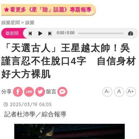
看更多《星「陸」話題》專題報導
娛樂星聞
娛樂
0:00
0:00
聽新聞
「天選古人」王星越太帥！吳
謹言忍不住脫口4字 自信身材
好大方裸肌
A-
A
A+
分享
留言
2025/03/19 06:05
記者杜沛學／綜合報導