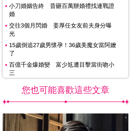
小刀婚姻告終 昔砸百萬辦婚禮找連戰證
婚
交往3個月閃婚 姜厚任女友前夫身分曝
光
15歲倒追27歲男懷孕！36歲美魔女當阿嬤
了
百億千金爆婚變 富少尪遭目擊當街吻小
三
您也可能喜歡這些文章