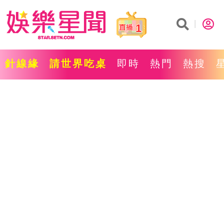
1
針線緣
請世界吃桌
即時
熱門
熱搜