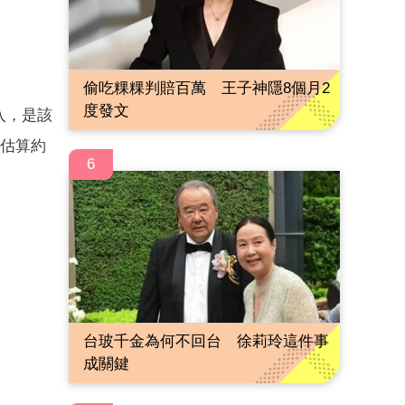
偷吃粿粿判賠百萬 王子神隱8個月2
度發文
入，是該
被估算約
6
台玻千金為何不回台 徐莉玲這件事
成關鍵