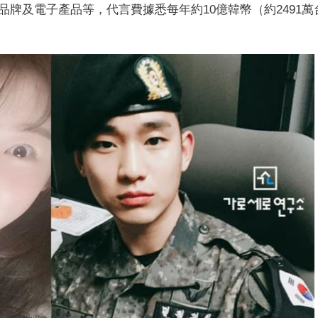
牌及電子產品等，代言費據悉每年約10億韓幣（約2491萬