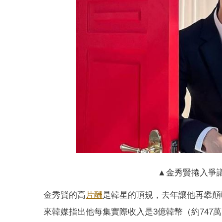
▲金秀賢捲入爭
金秀賢的高
片酬
是韓星的頂規，去年讓他再攀顛
來韓媒指出他每集實際收入是3億韓幣（約747萬