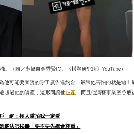
。（圖／翻攝自金秀賢IG、《橫豎研究所》YouTube）
為他可能要面臨的除了廣告違約金，最讓他害怕的就是迪士
幣遠超過他的資產，這形同讓他
破產
，而且他演藝事業墜谷底
戶 網：換人重拍我一定看
證嚴法師挨轟「要不要先學會尊重」