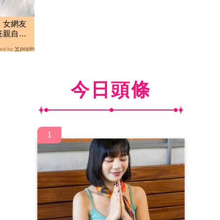
！女網友
任親自回
ed by
今日頭條
1