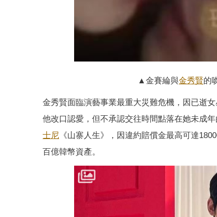
▲金賽綸與
金秀賢
的
金秀賢面臨演藝事業最重大災難危機，因已逝女
他改口認愛，但不承認交往時間點落在她未成年
士尼
《山寨人生》，因違約賠償金最高可達180
百億韓幣資產。