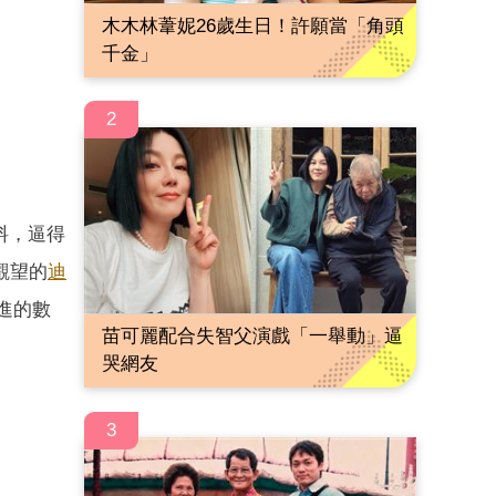
木木林葦妮26歲生日！許願當「角頭
千金」
2
料，逼得
觀望的
迪
進的數
苗可麗配合失智父演戲「一舉動」逼
哭網友
3