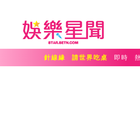
針線緣
請世界吃桌
即時