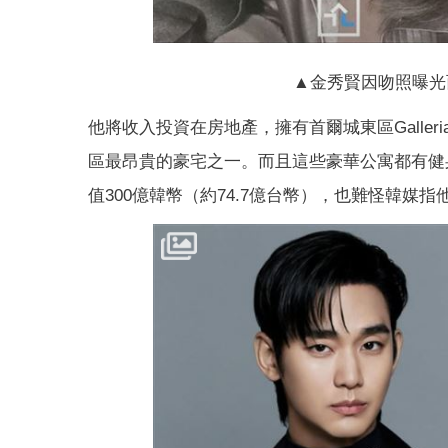
▲金秀賢因吻照曝光
他將收入投資在房地產，擁有首爾城東區Galleria 
區最昂貴的豪宅之一。而且這些豪華公寓都有健
值300億韓幣（約74.7億台幣），也難怪韓媒