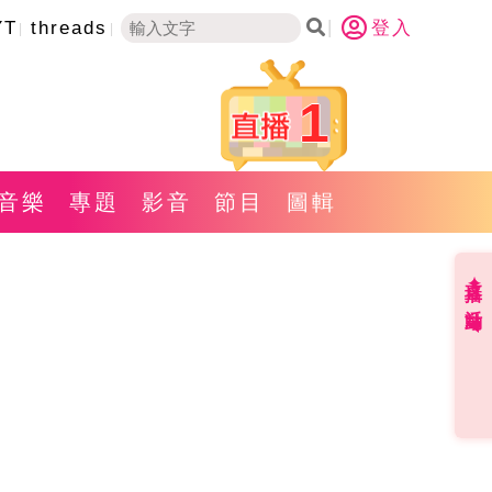
YT
threads
登入
1
音樂
專題
影音
節目
圖輯
直播✦活動