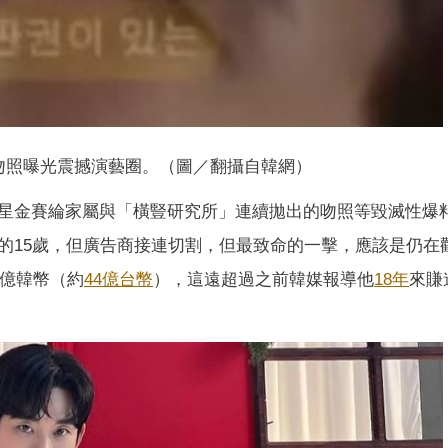
吻照曝光震撼演藝圈。（圖／翻攝自韓網）
星金賽綸家屬與「橫豎研究所」連續拋出的吻照等毀滅性爆
的15歲，但廣告商接連切割，但最致命的一擊，應該是仍在
0億韓幣（約
44億台幣
），這遠超過之前韓媒報導他
18年
來賺