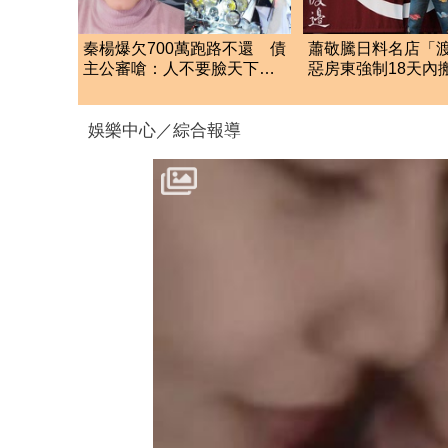
秦楊爆欠700萬跑路不還 債
蕭敬騰日料名店「
主公審嗆：人不要臉天下無
惡房東強制18天內
敵
留裝潢：好聚好散
娛樂中心／綜合報導