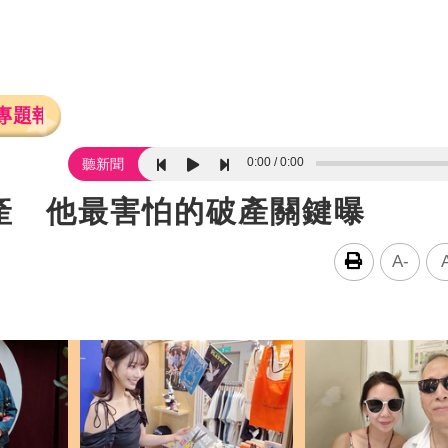
專題報導
0:00
0:00
聽新聞
產 他最害怕的破產關鍵曝
A-