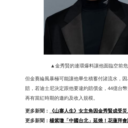
▲金秀賢的連環爆料讓他面臨空前危機
但金賽綸風暴極可能讓他畢生積蓄付諸流水，因
賠，若迪士尼決定跟他要違約賠償金，44億台
再有當紅時期的邀約及收入規模。
更多新聞：
《山寨人生》女主角因金秀賢成受災
更多新聞：
楊紫瓊「中國台北」延燒！花蓮拜會