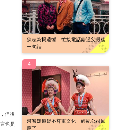
狄志為揭遺憾 忙接電話錯過父最後
一句話
4
幣，但後
河智媛遭疑不尊重文化 經紀公司回
代言也是
應了