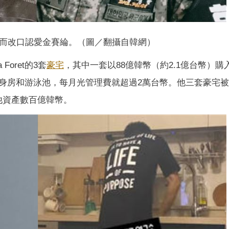
而改口認愛金賽綸。（圖／翻攝自韓網）
Foret的3套
豪宅
，其中一套以88億韓幣（約2.1億台幣）購
身房和游泳池，每月光管理費就超過2萬台幣。他三套豪宅
指他資產數百億韓幣。