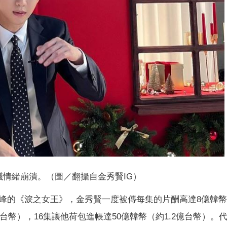
議情緒崩潰。（圖／翻攝自金秀賢IG）
峰的《淚之女王》，金秀賢一度被傳每集的片酬高達8億韓
台幣），16集讓他荷包進帳達50億韓幣（約1.2億台幣）。