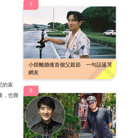
7
小煜離婚後首個父親節 一句話逼哭
網友
尼的索
8
後，也難