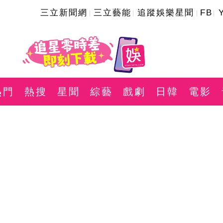
三立新聞網
三立藝能
追蹤娛樂星聞
FB
熱門
熱搜
星聞
綜藝
戲劇
日韓
電影