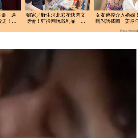
渡邉」遇
獨家／野生河北彩花快閃文
女友遭控介入婚姻
搬走！逼
博會！狂掃潮玩戰利品 見
曬對話截圖 姜厚
阿信公仔喊「超Q」
應了
Recommend