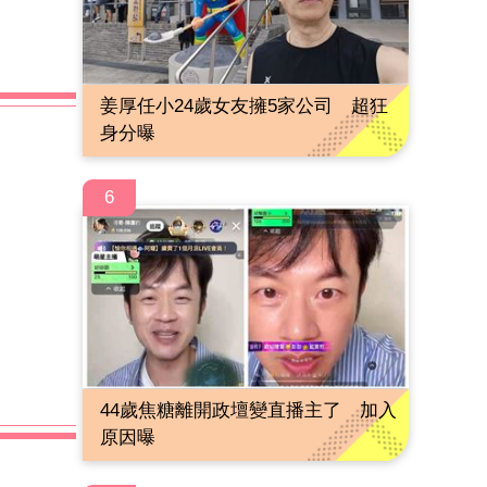
姜厚任小24歲女友擁5家公司 超狂
身分曝
6
44歲焦糖離開政壇變直播主了 加入
原因曝