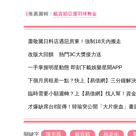
推薦圖輯
戴資穎亞運羽球奪金
蕭敬騰日料店遇惡房東！強制18天內搬走
改版大回饋 熱門3C大獎接力送
一手掌握明星動態 即刻下載娛樂星聞APP
下個月房租差一點？快上【易借網】三分鐘解
臨時需要小額週轉？上【易借網】找人幫！資
才爆缺席台8宣傳！韓瑜突公開「大片瘀血」畫面
關鍵字
陳美鳳
戴資穎
林姿佑