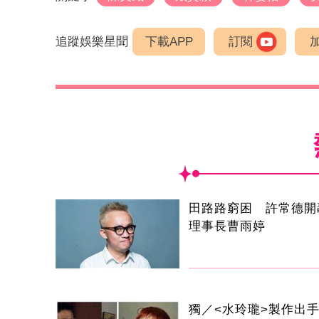
追蹤娛樂星聞
下載APP
訂閱
田路路窮困 許常德開
理事長曹雨婷
獨／<水玲瓏>製作出