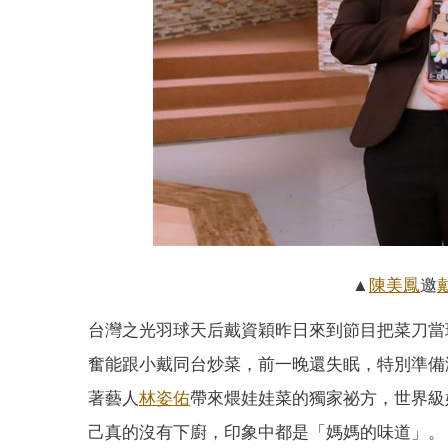
▲
陳美鳳
邀
台灣之光羽球天后戴資穎昨日來到節目把菜刀當
奮能跟小戴同台炒菜，前一晚還失眠，特別準備
著藝人
林姿佑
帶來煨娃娃菜的獨家祕方，世界級
己真的沒有下廚，印象中都是「媽媽的味道」。