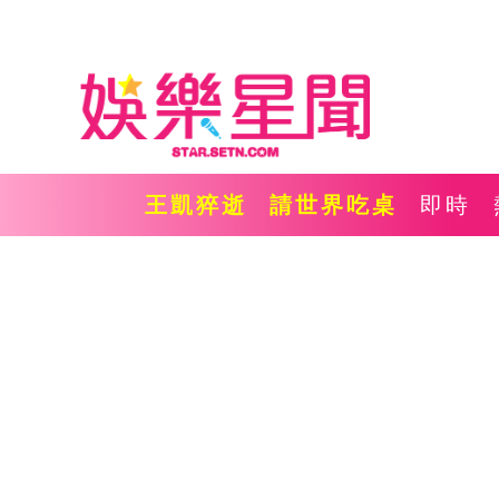
王凱猝逝
請世界吃桌
即時