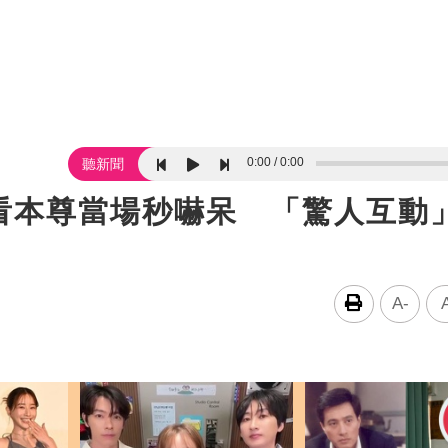
0:00
0:00
聽新聞
看本尊當場秒嚇呆 「驚人互動
A-