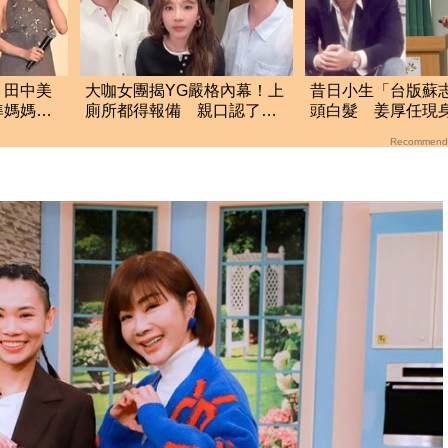
！田中美
大咖女團揭YG嚴格內幕！上
昔日小生「台版蘇
準媽媽被
廁所都得報備 親口認了：
頭白髮 姜厚任現
家
超羨慕少女時代
檢署！
Recommend