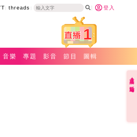
YT
threads
登入
1
音樂
專題
影音
節目
圖輯
直播✦活動