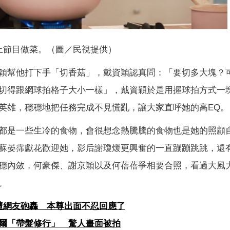
上節目做菜。（圖／民視提供）
穎幫他打下手「切香菇」，戴資穎認真問：「要切多大塊？
切得跟網球拍格子大小一樣」，戴資穎於是用握球拍方式一
英雄，穩穩地把任務完成不見慌亂，讓大家直呼她的高EQ。
都是一些生冷的食物，會很想念熱騰騰的食物也是她的照顧
蘇晏霈獻花歡迎她，影后謝瓊煖更興奮的一直蹦蹦跳跳，還
穩內斂，何豪傑、謝京穎以及何蓓蓓爭相要合照，看過大風
。
遭網友砲轟 本尊出面不忍回應了
爾「帶髮修行」 驚人畫面被拍