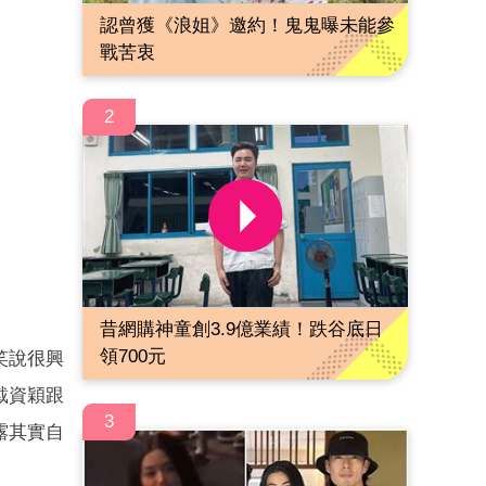
認曾獲《浪姐》邀約！鬼鬼曝未能參
戰苦衷
2
昔網購神童創3.9億業績！跌谷底日
領700元
笑說很興
戴資穎跟
3
露其實自