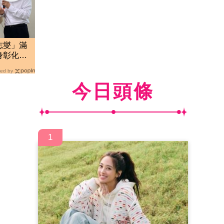
志燮」滿
身彰化地
ed by
今日頭條
1