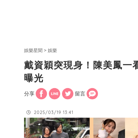
娛樂星聞
娛樂
戴資穎突現身！陳美鳳一
曝光
分享
留言
2025/03/19 13:41