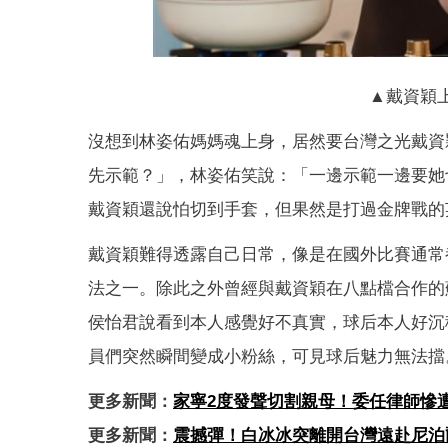
▲戴資穎
沒想到林姿佑媽媽魂上身，居然要台灣之光戴資
先示範？」，林姿佑笑說：「一邊示範一邊要她
戴資穎還說怕切到手套，但果然是打過金牌戰的
戴資穎難得透露自己日常，像是在國外比賽通常
法之一。除此之外曾經與戴資穎在八點檔合作的
侯怡君說看到本人感覺好不真實，球后本人好沉
員們突然瞬間變成小粉絲，可見球后魅力無法擋
更多新聞：
家寧2度發聲切割親母！委任律師慘
更多新聞：
震撼彈！白冰冰突離開台灣遠赴尼泊