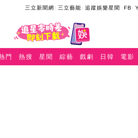
三立新聞網
三立藝能
追蹤娛樂星聞
FB
熱門
熱搜
星聞
綜藝
戲劇
日韓
電影