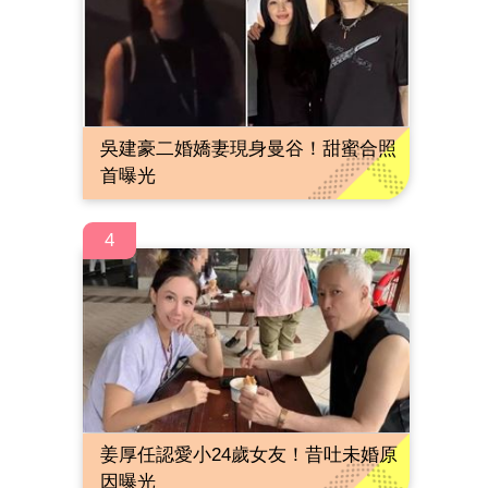
吳建豪二婚嬌妻現身曼谷！甜蜜合照
首曝光
4
姜厚任認愛小24歲女友！昔吐未婚原
因曝光