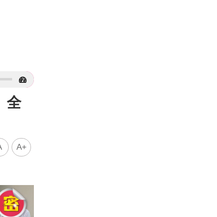
」全
A
A+