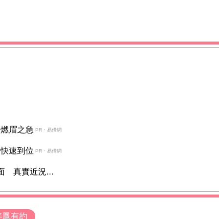
決燃眉之急
PR・易借網
金快速到位
PR・易借網
 真實近況...
美鳳有約