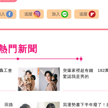
加入
追蹤
加入
追蹤
熱門新聞
轟工會
突爆家裡超有錢 182萬
驚認我是男的
手 田路
寫運勢書下半年廢了！