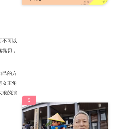
可不可以
塊塊切，
自己的方
有女主角
大浪的演
5