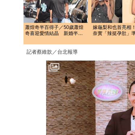
蕭煌奇半百得子／50歲蕭煌
嫁龜梨和也首亮相
奇喜迎愛情結晶 新婚半年
奈實「辣挺孕肚」
「愛妻懷孕3個月」
狂賀甜笑：謝謝大
記者蔡維歆／台北報導