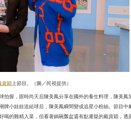
戴資穎
上節目。（圖／民視提供）
球拍握，跟時尚天后陳美鳳分享在國外的養生料理，陳美鳳
潮牌小娃娃送給球后，陳美鳳瞬間變成追星小粉絲。節目中
好喝的雞精入菜，但看著鍋碗瓢盆還有點遲疑的戴資穎，透