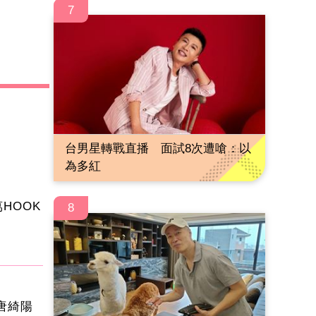
7
台男星轉戰直播 面試8次遭嗆：以
為多紅
HOOK
8
唐綺陽