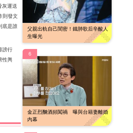
骨灰運送
昨則發文
到底是誰
父親出軌自己閨密！鐵肺歌后辛酸人
生曝光
誹謗行
6
謗性輿
金正烈酗酒頻闖禍 曝與台籍妻離婚
內幕