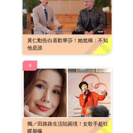
黃仁勳告白喜歡華莎！她尬稱：不知
他是誰
4
獨／田路路生活陷困境！女歌手超狂
暖舉曝