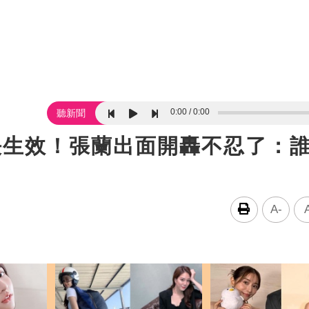
0:00
0:00
聽新聞
決生效！張蘭出面開轟不忍了：
A-