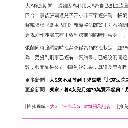
大S猝逝期間，張蘭因為利用大S為自己創造流
回台，事後張蘭遭兒子汪小菲三字經狂罵，帳號
聲稱陸媒《鳳凰周刊》報導將法院禁止公布的臨
違規炒作洩漏未有生效判決前的臨時性禁令」，
張蘭同時強調臨時性禁令僅為預防性裁定，並非
為。更提到刑事已經有一審結果，已經說明問題
論，張蘭如果公布刑事判決結果，算違反禁令嗎
更多新聞：
大S來不及等到！陸媒曝「北京法院
更多新聞：
獨家／養4女兒月燒30萬買不起房
推薦圖輯
大S、汪小菲 S Hotel開幕記者
推