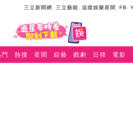
三立新聞網
三立藝能
追蹤娛樂星聞
FB
熱門
熱搜
星聞
綜藝
戲劇
日韓
電影