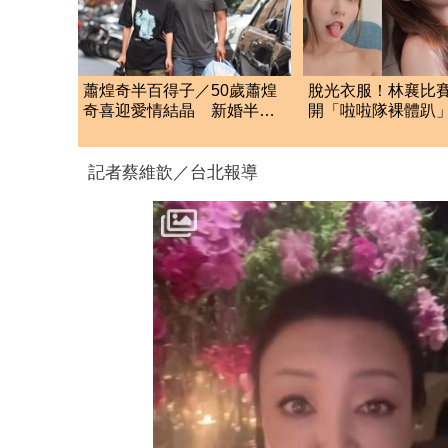
蕭煌奇半百得子／50歲蕭煌
脫光衣服！林襄比賽
奇喜迎愛情結晶 新婚半年
開「啦啦隊裸體趴
「愛妻懷孕3個月」
全裸被看光光
記者蔡維歆／台北報導