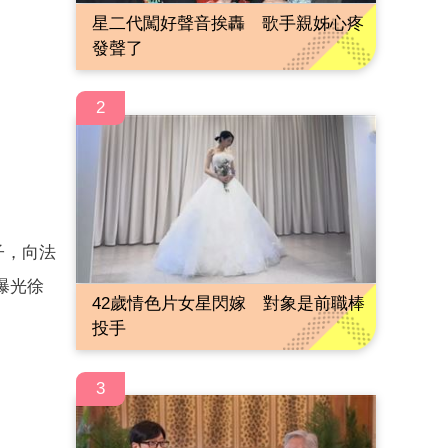
星二代闖好聲音挨轟 歌手親姊心疼
發聲了
2
子，向法
曝光徐
42歲情色片女星閃嫁 對象是前職棒
投手
3