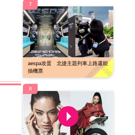
7
aespa攻蛋 北捷主題列車上路還能
抽機票
8