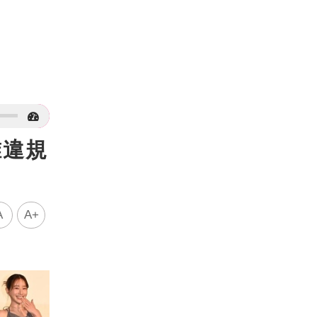
誰違規
A
A+