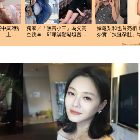
中露2點
獨家／「無害小三」為父高
嫁龜梨和也首亮相
」 上空
空跳傘 邱珮淇驚嚇坦言：
奈實「辣挺孕肚」
很怕死
狂賀甜笑：謝謝大
Recommend