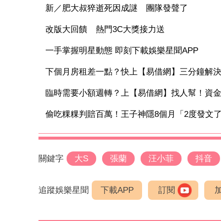
新／肥大叔猝逝死因成謎 團隊發聲了
改版大回饋 熱門3C大獎接力送
一手掌握明星動態 即刻下載娛樂星聞APP
下個月房租差一點？快上【易借網】三分鐘解
臨時需要小額週轉？上【易借網】找人幫！資
偷吃粿粿判賠百萬！王子神隱8個月「2度發文了」
關鍵字
大S
張蘭
汪小菲
抖音
追蹤娛樂星聞
下載APP
訂閱