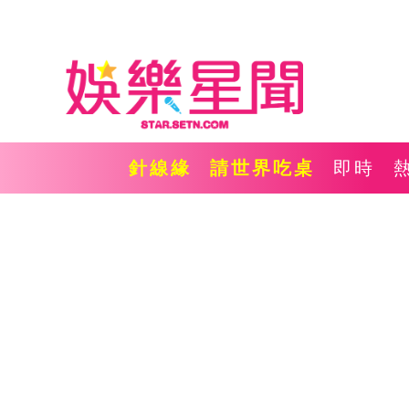
針線緣
請世界吃桌
即時