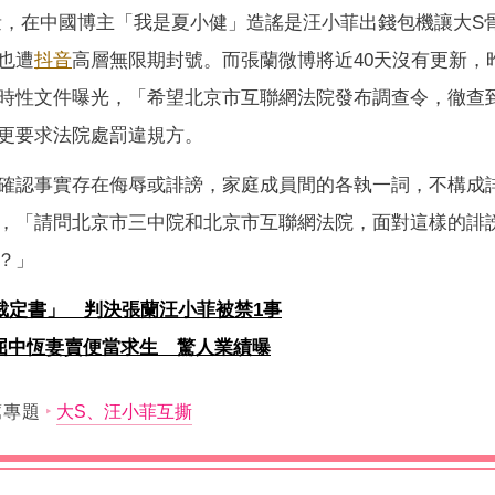
量，在中國博主「我是夏小健」造謠是汪小菲出錢包機讓大S
也遭
抖音
高層無限期封號。而張蘭微博將近40天沒有更新，
時性文件曝光，「希望北京市互聯網法院發布調查令，徹查
更要求法院處罰違規方。
確認事實存在侮辱或誹謗，家庭成員間的各執一詞，不構成
，「請問北京市三中院和北京市互聯網法院，面對這樣的誹
？」
裁定書」 判決張蘭汪小菲被禁1事
！屈中恆妻賣便當求生 驚人業績曝
薦專題
大S、汪小菲互撕