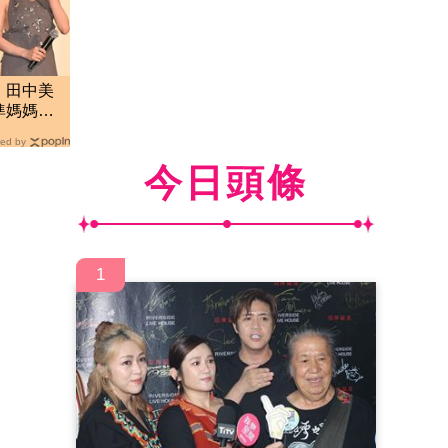
！田中美
準媽媽被
家
ed by
今日頭條
1