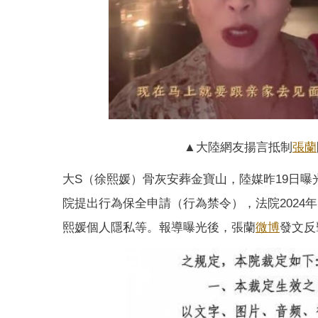
▲大陸網友揚言抵制
張蘭
大S（徐熙媛）骨灰安葬金寶山，陸媒昨19日曝
院提出行為保全申請（行為禁令），法院202
熙媛個人隱私等。報導曝光後，張蘭
微博
發文反