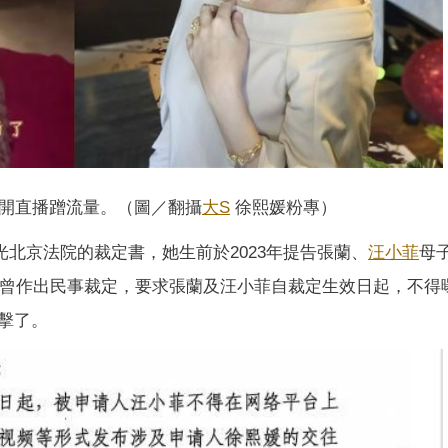
開直播蹭流量。（圖／翻攝
大S
徐熙媛粉專）
光北京法院的裁定書，她生前於2023年提告張蘭、
汪小菲
母
4年曾作出民事裁定，要求張蘭及汪小菲自裁定生效日起，不得
擊了。