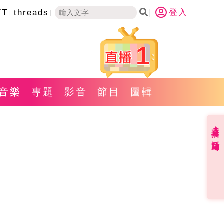
YT
threads
登入
1
音樂
專題
影音
節目
圖輯
直播✦活動