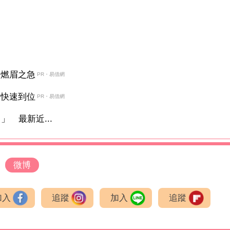
決燃眉之急
PR・易借網
金快速到位
PR・易借網
 最新近...
微博
加入
追蹤
加入
追蹤