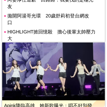
友
拋開阿湯哥光環 20歲舒莉初登台網改
口
HIGHLIGHT掀回憶殺 擔心後輩太帥壓力
大
Apink降臨高雄 她新歌曝光：唱不好別發