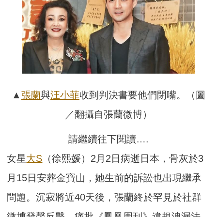
▲
張蘭
與
汪小菲
收到判決書要他們閉嘴。（圖
／翻攝自張蘭微博）
請繼續往下閱讀….
女星
大S
（徐熙媛）2月2日病逝日本，骨灰於3
月15日安葬金寶山，她生前的訴訟也出現繼承
問題。沉寂將近40天後，張蘭終於罕見於社群
微博發聲反擊，痛批《鳳凰周刊》違規洩漏法