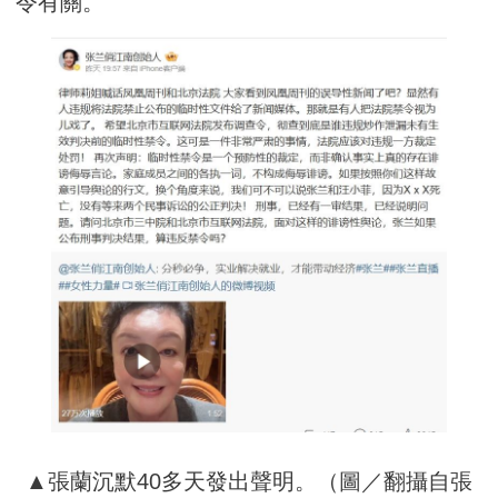
令有關。
▲張蘭沉默40多天發出聲明。（圖／翻攝自張