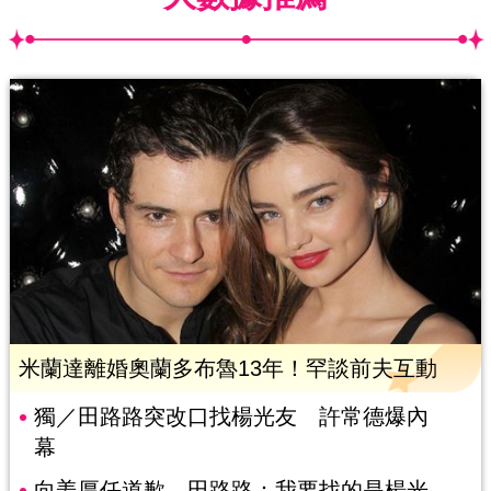
米蘭達離婚奧蘭多布魯13年！罕談前夫互動
獨／田路路突改口找楊光友 許常德爆內
幕
向姜厚任道歉 田路路：我要找的是楊光