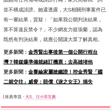
並不構成誹謗。她還透露，大S相關刑事案件已
有一審結果，質疑：「如果我公開判決結果，
算不算違反禁令？」不少網友力挺張蘭，認為
既然有判決結果，就應公開讓大眾了解真相。
更多新聞：
金秀賢出事後第一個公開行程台
灣？韓媒爆準備就緒訂機票：去高雄堵他
更多新聞：
金賽綸家屬掀鐵證！控金秀賢「國
二就交往」威脅：賠償《淚之女王》損失
推薦專題
大S、汪小菲互撕