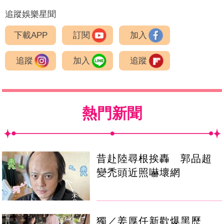
追蹤娛樂星聞
下載APP
訂閱
加入
追蹤
加入
追蹤
熱門新聞
昔赴陸尋根挨轟 郭品超
變禿頭近照嚇壞網
獨／姜厚任新歡爆黑歷