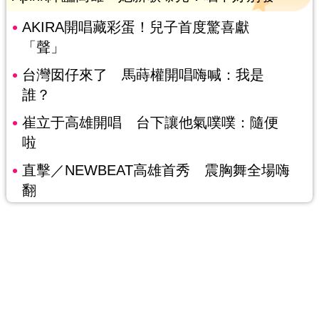
AKIRA開唱藏彩蛋！兒子首度驚喜獻
「聲」
台灣囡仔來了 馬蒔權開唱嗨喊：我是
誰？
崔立于高雄開唱 台下讓他氣噗噗：隨便
啦
直擊／NEWBEAT高雄首秀 震胸舞全場嗨
翻