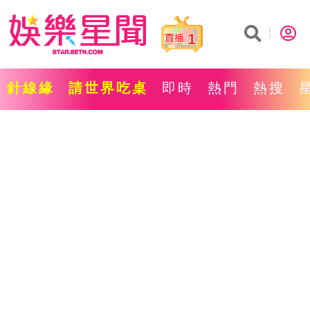
1
針線緣
請世界吃桌
即時
熱門
熱搜