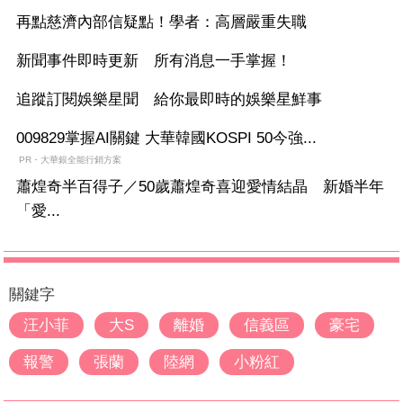
再點慈濟內部信疑點！學者：高層嚴重失職
新聞事件即時更新 所有消息一手掌握！
追蹤訂閱娛樂星聞 給你最即時的娛樂星鮮事
009829掌握AI關鍵 大華韓國KOSPI 50今強...
PR・大華銀全能行銷方案
蕭煌奇半百得子／50歲蕭煌奇喜迎愛情結晶 新婚半年
「愛...
關鍵字
汪小菲
大S
離婚
信義區
豪宅
報警
張蘭
陸網
小粉紅