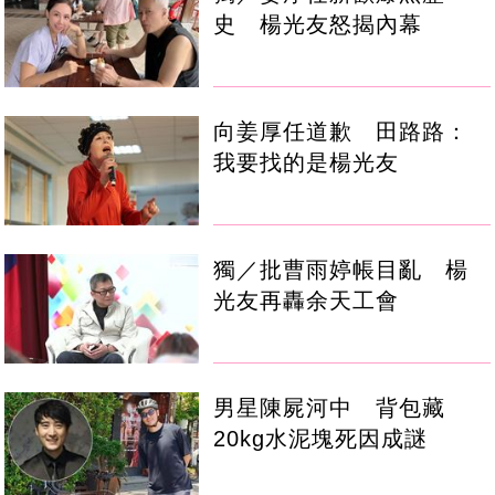
史 楊光友怒揭內幕
向姜厚任道歉 田路路：
我要找的是楊光友
獨／批曹雨婷帳目亂 楊
光友再轟余天工會
男星陳屍河中 背包藏
20kg水泥塊死因成謎