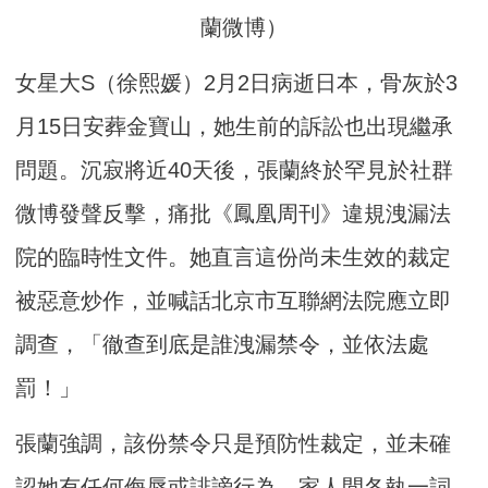
蘭微博）
女星大S（徐熙媛）2月2日病逝日本，骨灰於3
月15日安葬金寶山，她生前的訴訟也出現繼承
問題。沉寂將近40天後，張蘭終於罕見於社群
微博發聲反擊，痛批《鳳凰周刊》違規洩漏法
院的臨時性文件。她直言這份尚未生效的裁定
被惡意炒作，並喊話北京市互聯網法院應立即
調查，「徹查到底是誰洩漏禁令，並依法處
罰！」
張蘭強調，該份禁令只是預防性裁定，並未確
認她有任何侮辱或誹謗行為，家人間各執一詞