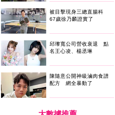
被目擊現身三總直腸科
67歲徐乃麟證實了
邱瓈寬公司營收衰退 點
名王心凌、楊丞琳
陳隨意公開神級滷肉食譜
配方 網全暴動了
大數據推薦