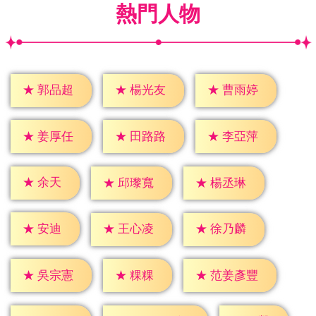
熱門人物
★
郭品超
★
楊光友
★
曹雨婷
★
姜厚任
★
田路路
★
李亞萍
★
余天
★
邱瓈寬
★
楊丞琳
★
安迪
★
王心凌
★
徐乃麟
★
粿粿
★
吳宗憲
★
范姜彥豐