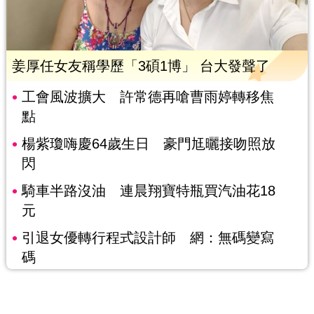
姜厚任女友稱學歷「3碩1博」 台大發聲了
工會風波擴大 許常德再嗆曹雨婷轉移焦
點
楊紫瓊嗨慶64歲生日 豪門尪曬接吻照放
閃
騎車半路沒油 連晨翔寶特瓶買汽油花18
元
引退女優轉行程式設計師 網：無碼變寫
碼