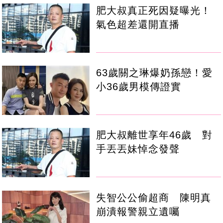
肥大叔真正死因疑曝光！
氣色超差還開直播
63歲關之琳爆奶孫戀！愛
小36歲男模傳證實
肥大叔離世享年46歲 對
手丟丟妹悼念發聲
失智公公偷超商 陳明真
崩潰報警親立遺囑