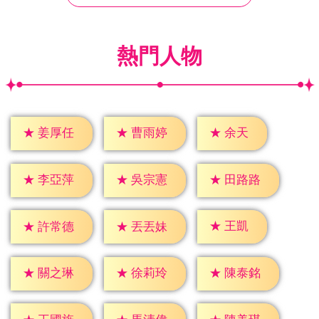
熱門人物
★
余天
★
姜厚任
★
曹雨婷
★
李亞萍
★
吳宗憲
★
田路路
★
王凱
★
許常德
★
丟丟妹
★
關之琳
★
徐莉玲
★
陳泰銘