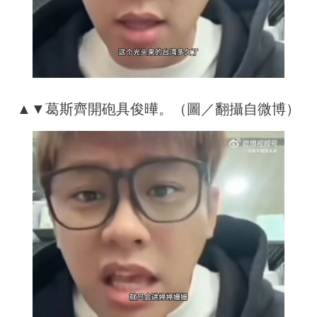
▲▼葛斯齊開砲具俊曄。（圖／翻攝自微博）