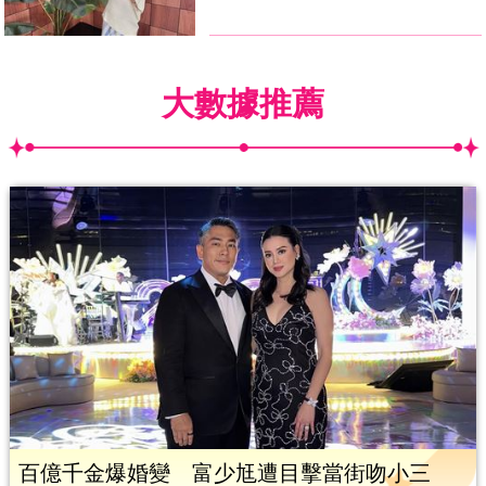
大數據推薦
百億千金爆婚變 富少尪遭目擊當街吻小三