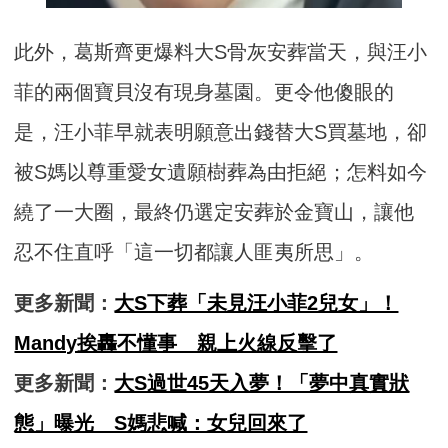
此外，葛斯齊更爆料大S骨灰安葬當天，與汪小
菲的兩個寶貝沒有現身墓園。更令他傻眼的
是，汪小菲早就表明願意出錢替大S買墓地，卻
被S媽以尊重愛女遺願樹葬為由拒絕；怎料如今
繞了一大圈，最終仍選定安葬於金寶山，讓他
忍不住直呼「這一切都讓人匪夷所思」。
更多新聞：
大S下葬「未見汪小菲2兒女」！
Mandy挨轟不懂事 親上火線反擊了
更多新聞：
大S過世45天入夢！「夢中真實狀
態」曝光 S媽悲喊：女兒回來了