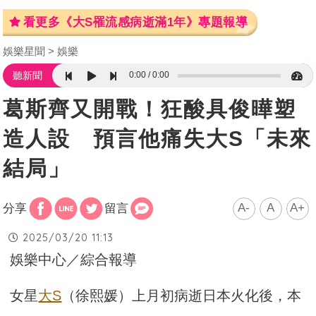
看更多《大S罹流感病逝滿1年》專題報導
娛樂星聞
娛樂
0:00
0:00
聽新聞
葛斯齊又開戰！狂酸具俊曄塑
造人設 預言他痛失大S「未來
結局」
A-
A
A+
分享
留言
2025/03/20 11:13
娛樂中心／綜合報導
女星
大S
（徐熙媛）上月初病逝日本火化後，本