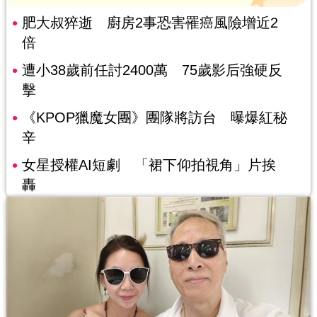
肥大叔猝逝 廚房2事恐害罹癌風險增近2
倍
遭小38歲前任討2400萬 75歲影后強硬反
擊
《KPOP獵魔女團》團隊將訪台 曝爆紅秘
辛
女星授權AI短劇 「裙下仰拍視角」片挨
轟