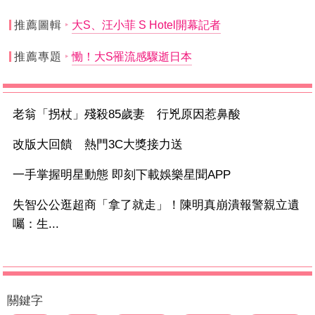
推薦圖輯
大S、汪小菲 S Hotel開幕記者
推薦專題
慟！大S罹流感驟逝日本
老翁「拐杖」殘殺85歲妻 行兇原因惹鼻酸
改版大回饋 熱門3C大獎接力送
一手掌握明星動態 即刻下載娛樂星聞APP
失智公公逛超商「拿了就走」！陳明真崩潰報警親立遺
囑：生...
關鍵字