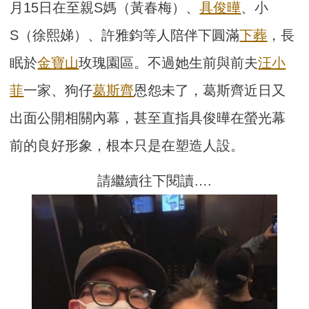
月15日在至親S媽（黃春梅）、
具俊曄
、小
S（徐熙娣）、許雅鈞等人陪伴下圓滿
下葬
，長
眠於
金寶山
玫瑰園區。不過她生前與前夫
汪小
菲
一家、狗仔
葛斯齊
恩怨未了，葛斯齊近日又
出面公開相關內幕，甚至直指具俊曄在螢光幕
前的良好形象，根本只是在塑造人設。
請繼續往下閱讀….