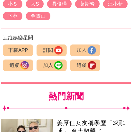
小Ｓ
大S
具俊曄
葛斯齊
汪小菲
下葬
金寶山
追蹤娛樂星聞
下載APP
訂閱
加入
追蹤
加入
追蹤
熱門新聞
姜厚任女友稱學歷「3碩1
博」 台大發聲了