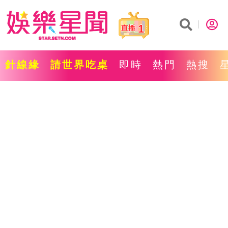
1
針線緣
請世界吃桌
即時
熱門
熱搜