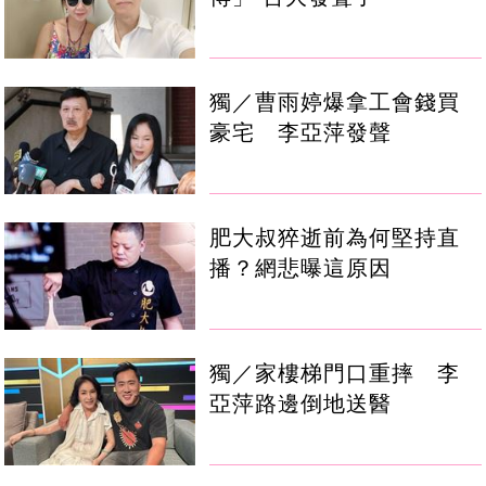
獨／曹雨婷爆拿工會錢買
豪宅 李亞萍發聲
肥大叔猝逝前為何堅持直
播？網悲曝這原因
獨／家樓梯門口重摔 李
亞萍路邊倒地送醫