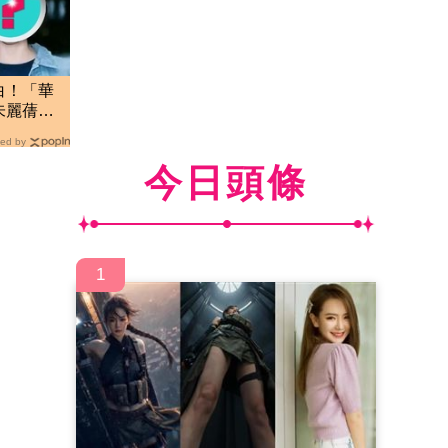
白！「華
框朱麗蒨
ed by
今日頭條
1