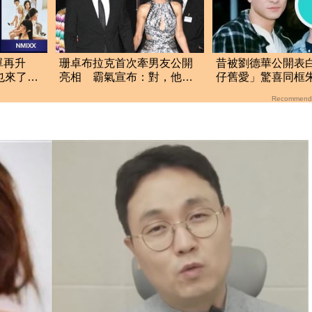
單再升
珊卓布拉克首次牽男友公開
昔被劉德華公開表
她也來了
亮相 霸氣宣布：對，他是
仔舊愛」驚喜同
我男友
驚人現況曝光
Recommend