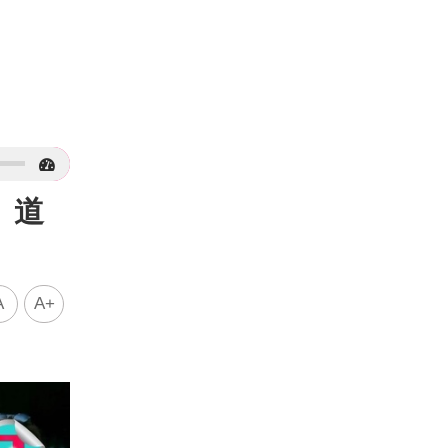
、道
A
A+