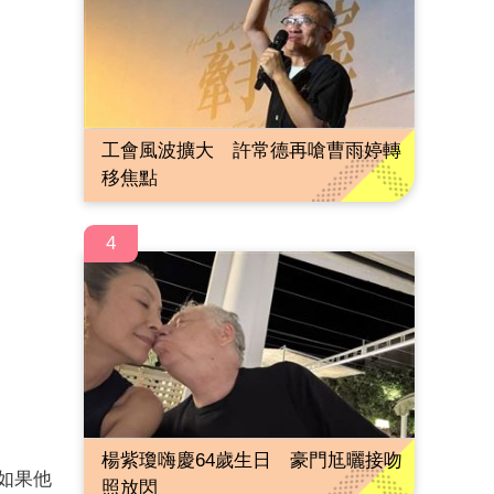
工會風波擴大 許常德再嗆曹雨婷轉
移焦點
4
楊紫瓊嗨慶64歲生日 豪門尪曬接吻
如果他
照放閃