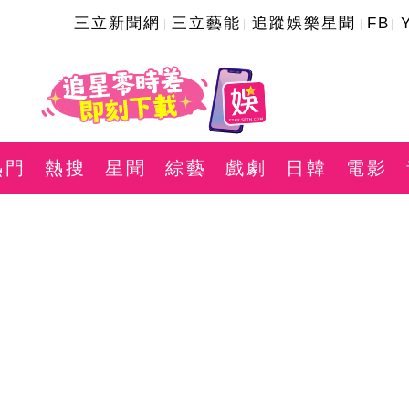
三立新聞網
三立藝能
追蹤娛樂星聞
FB
熱門
熱搜
星聞
綜藝
戲劇
日韓
電影