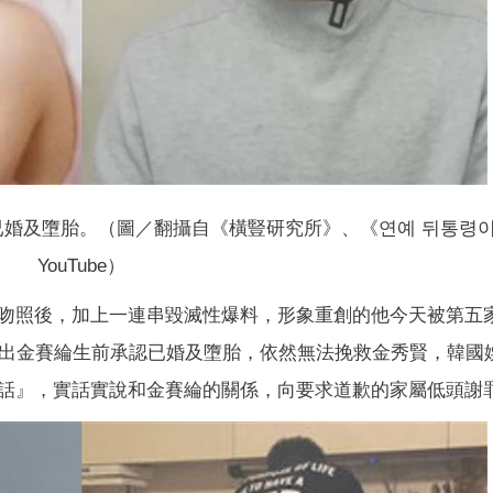
已婚及墮胎。（圖／翻攝自《橫豎研究所》、《연예 뒤통령
YouTube）
吻照後，加上一連串毀滅性爆料，形象重創的他今天被第五
出金賽綸生前承認已婚及墮胎，依然無法挽救金秀賢，韓國
話』，實話實說和金賽綸的關係，向要求道歉的家屬低頭謝