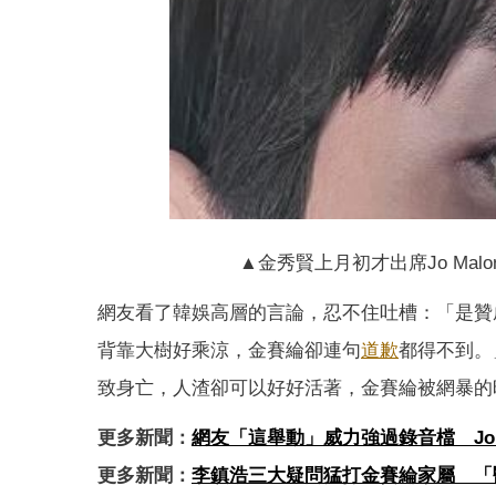
▲金秀賢上月初才出席Jo Ma
網友看了韓娛高層的言論，忍不住吐槽：「是贊
背靠大樹好乘涼，金賽綸卻連句
道歉
都得不到。
致身亡，人渣卻可以好好活著，金賽綸被網暴的
更多新聞：
網友「這舉動」威力強過錄音檔 Jo 
更多新聞：
李鎮浩三大疑問猛打金賽綸家屬 「