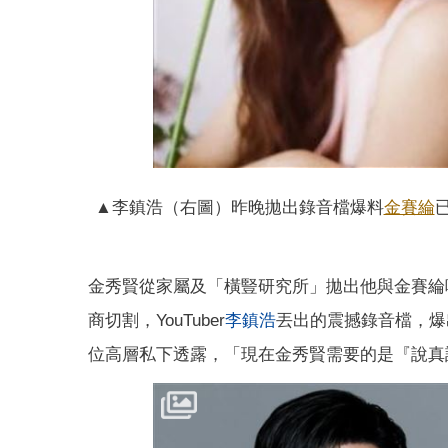
▲李鎮浩（右圖）昨晚拋出錄音檔爆料
金賽綸
金秀賢從家屬及「橫豎研究所」拋出他與金賽綸
商切割，YouTuber
李鎮浩
丟出的震撼錄音檔，爆
位高層私下透露，「現在金秀賢需要的是『說真