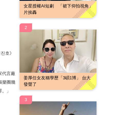
女星授權AI短劇 「裙下仰拍視角」
片挨轟
2
이진호》
家代言廠
姜厚任女友稱學歷「3碩1博」 台大
娛樂圈幾
發聲了
罪。」
3