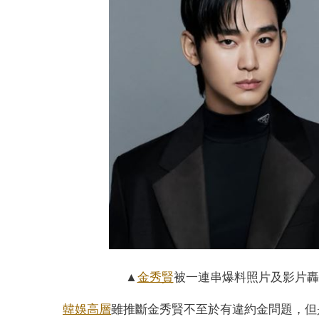
▲
金秀賢
被一連串爆料照片及影片轟炸
韓娛高層
雖推斷金秀賢不至於有違約金問題，但