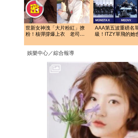
世新女神洩「大片粉紅」撩
AAA第五波重磅名
粉！核彈撐爆上衣 老司機
級！ITZY單飛的
全看暈
這5組巨星強勢登台
娛樂中心／綜合報導