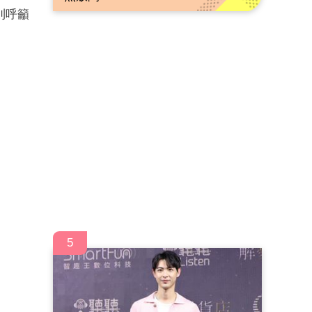
則呼籲
5