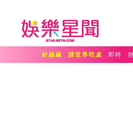
針線緣
請世界吃桌
即時