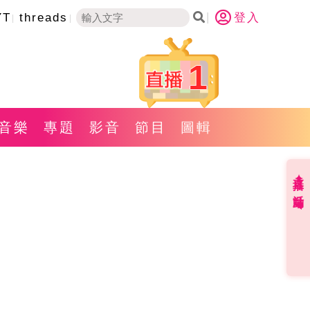
YT
threads
登入
1
音樂
專題
影音
節目
圖輯
直播✦活動