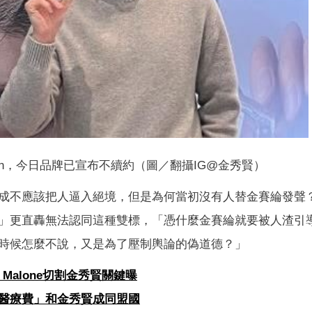
lon，今日品牌已宣布不續約（圖／翻攝IG@金秀賢）
成不應該把人逼入絕境，但是為何當初沒有人替金賽綸發聲
」更直轟無法認同這種雙標，「憑什麼金賽綸就要被人渣引
時候怎麼不說，又是為了壓制輿論的偽道德？」
Malone切割金秀賢關鍵曝
醫療費」和金秀賢成同盟國