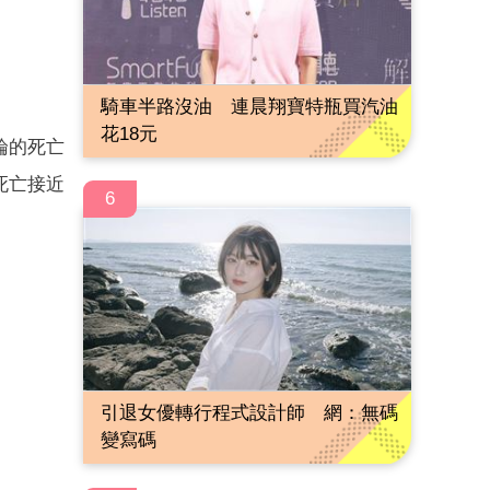
騎車半路沒油 連晨翔寶特瓶買汽油
花18元
綸的死亡
死亡接近
6
引退女優轉行程式設計師 網：無碼
變寫碼