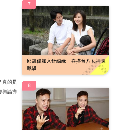
7
邱凱偉加入針線緣 喜搭台八女神陳
珮騏
？真的是
8
導輿論導