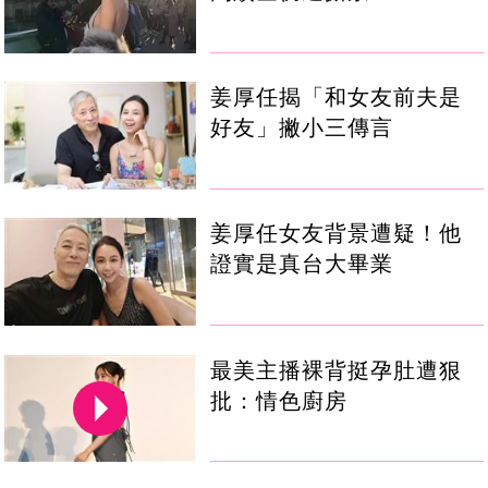
姜厚任揭「和女友前夫是
好友」撇小三傳言
姜厚任女友背景遭疑！他
證實是真台大畢業
最美主播裸背挺孕肚遭狠
批：情色廚房