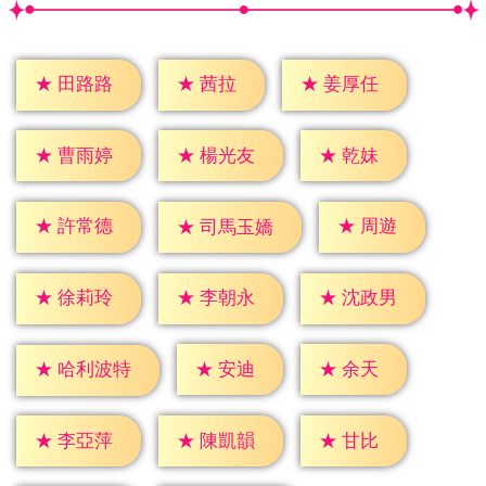
★
茜拉
★
田路路
★
姜厚任
★
乾妹
★
曹雨婷
★
楊光友
★
周遊
★
許常德
★
司馬玉嬌
★
徐莉玲
★
李朝永
★
沈政男
★
安迪
★
余天
★
哈利波特
★
甘比
★
李亞萍
★
陳凱韻