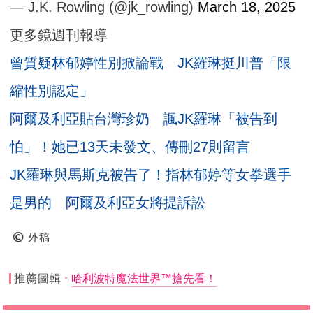
— J.K. Rowling (@jk_rowling)
March 18, 2025
更多鏡週刊報導
曾質疑林郁婷性別掀論戰 JK羅琳挺川普「限
縮性別認定」
阿爾及利亞貼台灣珍奶 諷JK羅琳「被告到
怕」！她已13天未發文、傳刪27則留言
JK羅琳與馬斯克被告了！指林郁婷等女拳選手
是男的 阿爾及利亞女將提訴訟
外稿
推薦圖輯
哈利波特魔法世界™搶先看！