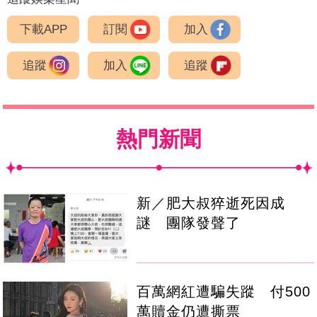
下載APP
訂閱
加入
追蹤
加入
追蹤
熱門新聞
新／肥大叔猝逝死因成
謎 團隊發聲了
百萬網紅遭騙失蹤 付500
萬贖金仍遭撕票