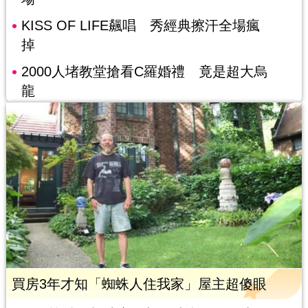
KISS OF LIFE飆唱 秀經典擦汗全場瘋
掉
2000人堵教堂搶看C羅婚禮 竟是超大烏
龍
買房3年才知「蜘蛛人住我家」屋主超傻眼