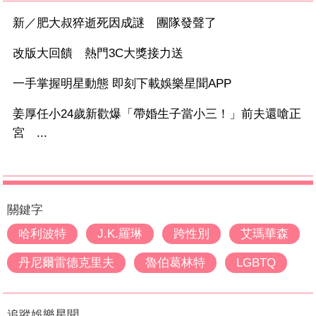
新／肥大叔猝逝死因成謎 團隊發聲了
改版大回饋 熱門3C大獎接力送
一手掌握明星動態 即刻下載娛樂星聞APP
姜厚任小24歲新歡爆「帶婚生子當小三！」前夫還嗆正
宮 ...
關鍵字
哈利波特
J.K.羅琳
跨性別
艾瑪華森
丹尼爾雷德克里夫
魯伯葛林特
LGBTQ
追蹤娛樂星聞