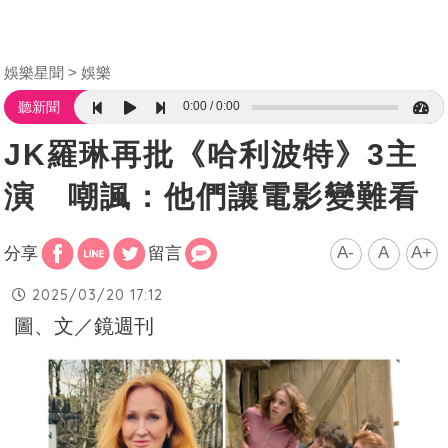
娛樂星聞
娛樂
0:00
0:00
聽新聞
JK羅琳再批《哈利波特》3主
演 嘲諷：他們讓電影變難看
A-
A
A+
分享
留言
2025/03/20 17:12
圖、文／鏡週刊