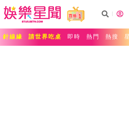
1
針線緣
請世界吃桌
即時
熱門
熱搜