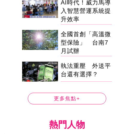
AI時代！威力馬導
入智慧營運系統提
升效率
全國首創「高溫微
型保險」 台南7
月試辦
執法重壓 外送平
台還有選擇？
更多焦點+
熱門人物