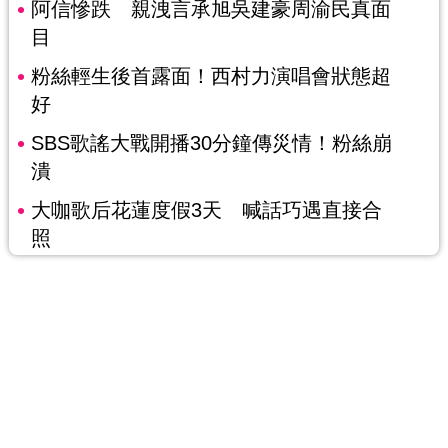
阿信慘跌 親洩言承旭吳建豪周渝民真面
目
粉絲輕生後首露面！西村力演唱會狀態超
好
SBS歌謠大戰開播30分鐘傳災情！粉絲崩
潰
大咖歌后花蓮度假3天 喊話巧遇直接合
照