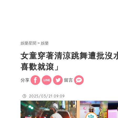
娛樂星聞
娛樂
女童穿著清涼跳舞遭批沒水準
喜歡就滾」
分享
留言
2025/03/21 09:09