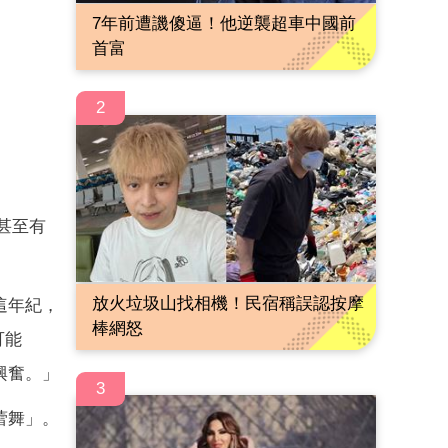
7年前遭譏傻逼！他逆襲超車中國前
首富
2
甚至有
放火垃圾山找相機！民宿稱誤認按摩
這年紀，
棒網怒
可能
興奮。」
3
蕾舞」。