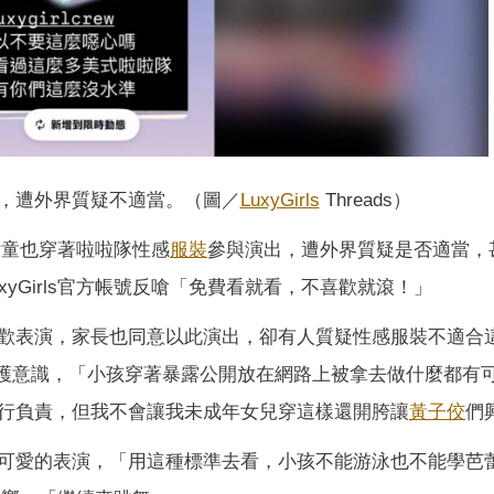
，遭外界質疑不適當。（圖／
LuxyGirls
Threads）
名女童也穿著啦啦隊性感
服裝
參與演出，遭外界質疑是否適當，
yGirls官方帳號反嗆「免費看就看，不喜歡就滾！」
歡表演，家長也同意以此演出，卻有人質疑性感服裝不適合
保護意識，「小孩穿著暴露公開放在網路上被拿去做什麼都有
行負責，但我不會讓我未成年女兒穿這樣還開胯讓
黃子佼
們
可愛的表演，「用這種標準去看，小孩不能游泳也不能學芭