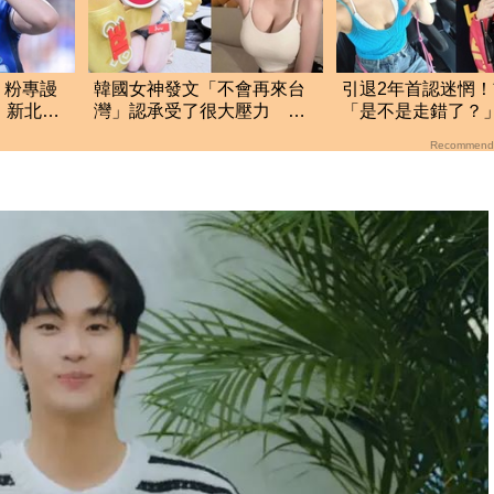
！粉專謾
韓國女神發文「不會再來台
引退2年首認迷惘
 新北男
灣」認承受了很大壓力 二
「是不是走錯了？
度發聲曝內幕真相
港後真實現況
Recommend