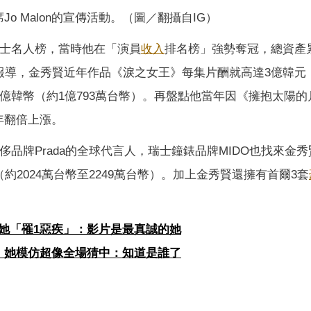
o Malon的宣傳活動。（圖／翻攝自IG）
比士名人榜，當時他在「演員
收入
排名榜」強勢奪冠，總資產
報導，金秀賢近年作品《淚之女王》每集片酬就高達3億韓元（
8億韓幣（約1億793萬台幣）。再盤點他當年因《擁抱太陽的
年翻倍上漲。
侈品牌Prada的全球代言人，瑞士鐘錶品牌MIDO也找來金
約2024萬台幣至2249萬台幣）。加上金秀賢還擁有首爾3套
她「罹1惡疾」：影片是最真誠的她
！她模仿超像全場猜中：知道是誰了