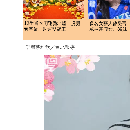
12生肖本周運勢出爐 虎勇
多名女藝人曾受害
奪事業、財運雙冠王
罵林襄假女、89妹
遭判罰9千元
記者蔡維歆／台北報導