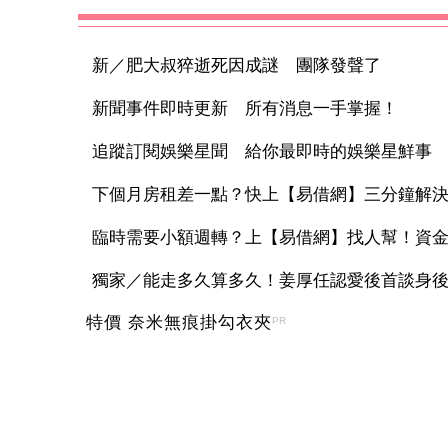
新／肥大叔猝逝死因成謎 團隊發聲了
新聞事件即時更新 所有消息一手掌握！
追蹤訂閱娛樂星聞 給你最即時的娛樂星鮮事
下個月房租差一點？快上【易借網】三分鐘解
臨時需要小額週轉？上【易借網】找人幫！資
獨家／能走多久算多久！姜厚任認愛後首談身後事
特價 奈米無痕掛勾衣夾
PR