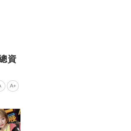
總資
A
A+