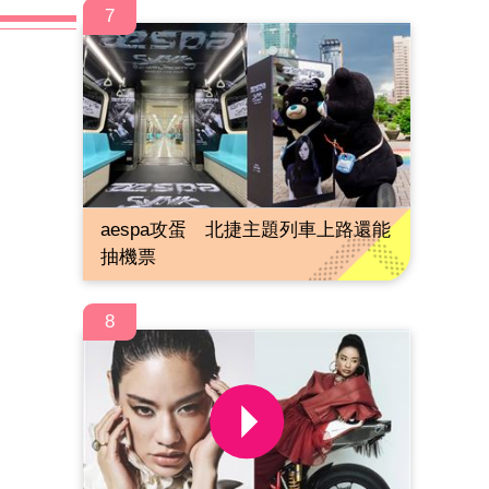
7
aespa攻蛋 北捷主題列車上路還能
抽機票
8