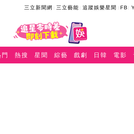
三立新聞網
三立藝能
追蹤娛樂星聞
FB
熱門
熱搜
星聞
綜藝
戲劇
日韓
電影