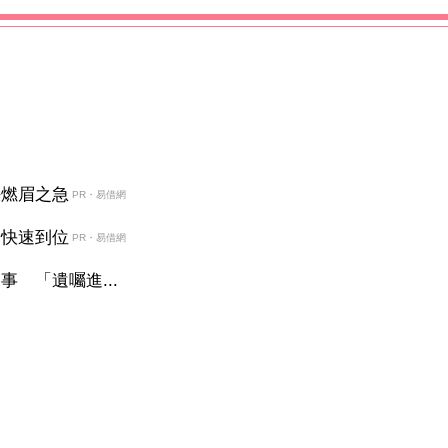
決燃眉之急
PR・易借網
金快速到位
PR・易借網
 「遺囑進...