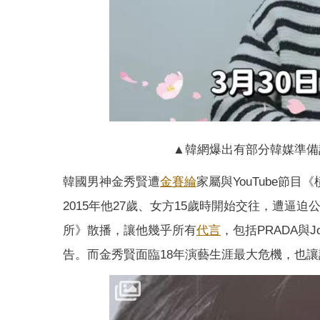
▲韓網爆出有部分韓媒準備
韓國男神金秀賢遭
金賽綸
家屬與YouTube節
2015年他27歲、女方15歲時開始交往，遭
所》散播，讓他幾乎所有
代言
，包括PRADA與J
告。而金秀賢面臨18年演藝生涯最大危機，也