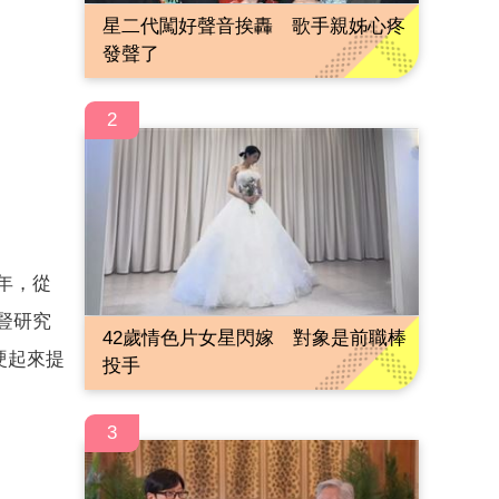
星二代闖好聲音挨轟 歌手親姊心疼
發聲了
2
年，從
豎研究
42歲情色片女星閃嫁 對象是前職棒
定硬起來提
投手
3