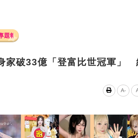
專題報導
身家破33億「登富比世冠軍」 
A-