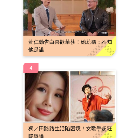
黃仁勳告白喜歡華莎！她尬稱：不知
他是誰
4
獨／田路路生活陷困境！女歌手超狂
暖舉曝