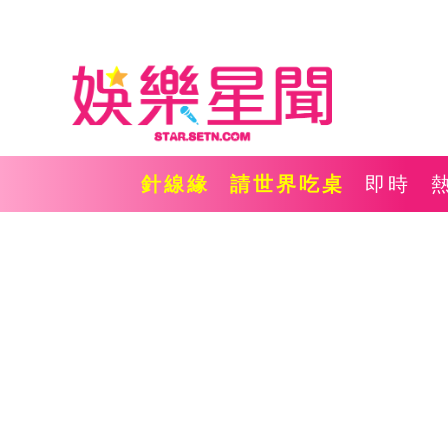
針線緣
請世界吃桌
即時