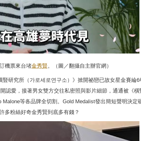
訂機票來台堵
金秀賢
。（圖／翻攝自主辦官網）
目《橫豎研究所（가로세로연구소）》掀開祕戀已故女星金賽綸6
逼迫公開認愛，接著男女雙方交往私密照與影片細節，通通被《橫
o Malone等各品牌全切割。Gold Medalist發出簡短聲明決
讓許多粉絲好奇金秀賢到底多有錢？