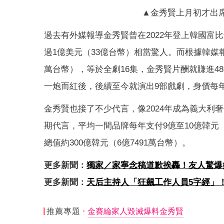
▲金秀賢上月初才出席J
過去有外媒報導金秀賢曾在2022年登上韓國富
過1億美元（33億台幣）相當驚人。而根據韓媒
萬台幣），等於全劇16集，金秀賢片酬就賺進4
一炮而紅後，後續至今就演出9部戲劇，身價每
金秀賢也接了不少代言，像2024年成為義大利奢
期代言，平均一間品牌每年支付9億至10億韓元（
總值約300億韓元（6億7491萬台幣）。
更多新聞：
獨家／家寧念稿道歉挨轟！友人驚爆
更多新聞：
天后主持人「狂飆工作人員5字經」
推薦專題
金賽綸家人毀滅爆料金秀賢