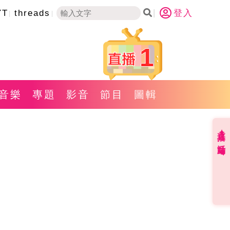
YT
threads
登入
1
音樂
專題
影音
節目
圖輯
直播✦活動