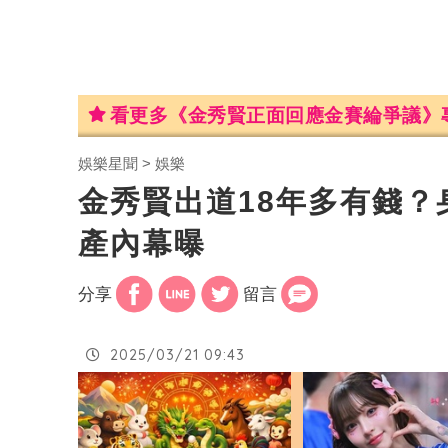
看更多《金秀賢正面回應金賽綸爭議》
娛樂星聞
娛樂
金秀賢出道18年多有錢？
產內幕曝
分享
留言
2025/03/21 09:43