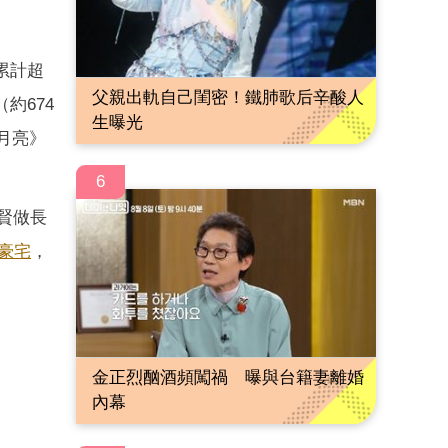
累計超
父親出軌自己閨密！鐵肺歌后辛酸人
約674
生曝光
月亮》
6
秀賢做長
豪宅
，
金正烈酗酒頻闖禍 曝與台籍妻離婚
內幕