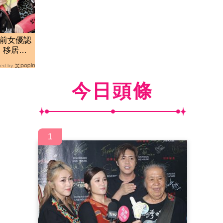
！前女優認
」移居香
ed by
今日頭條
1