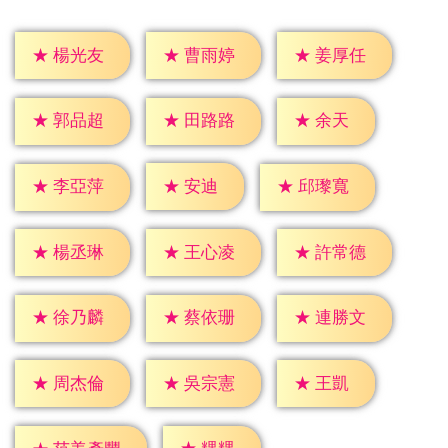
★
楊光友
★
曹雨婷
★
姜厚任
★
余天
★
郭品超
★
田路路
★
安迪
★
李亞萍
★
邱瓈寬
★
楊丞琳
★
王心凌
★
許常德
★
徐乃麟
★
蔡依珊
★
連勝文
★
王凱
★
周杰倫
★
吳宗憲