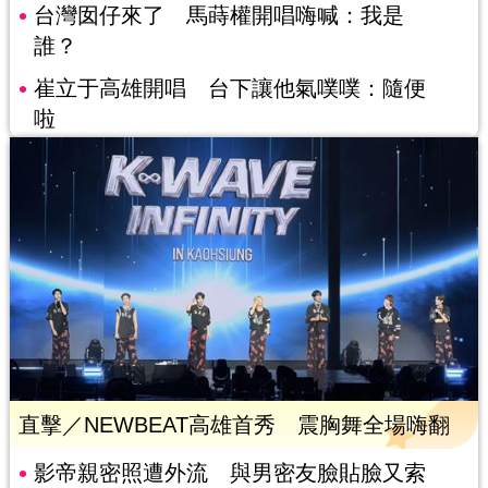
台灣囡仔來了 馬蒔權開唱嗨喊：我是
誰？
崔立于高雄開唱 台下讓他氣噗噗：隨便
啦
直擊／NEWBEAT高雄首秀 震胸舞全場嗨翻
影帝親密照遭外流 與男密友臉貼臉又索