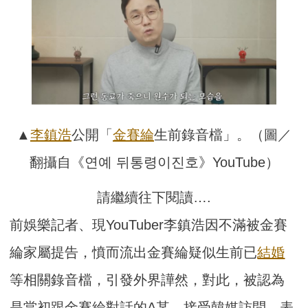
▲
李鎮浩
公開「
金賽綸
生前錄音檔」。（圖／
翻攝自《연예 뒤통령이진호》YouTube）
請繼續往下閱讀….
前娛樂記者、現YouTuber李鎮浩因不滿被金賽
綸家屬提告，憤而流出金賽綸疑似生前已
結婚
等相關錄音檔，引發外界譁然，對此，被認為
是當初跟金賽綸對話的A某，接受韓媒訪問，表