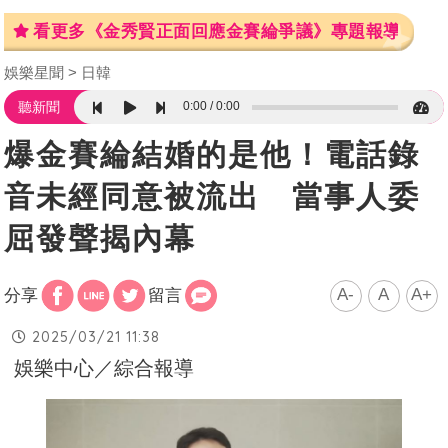
看更多《金秀賢正面回應金賽綸爭議》專題報導
娛樂星聞
日韓
0:00
0:00
聽新聞
爆金賽綸結婚的是他！電話錄
音未經同意被流出 當事人委
屈發聲揭內幕
A-
A
A+
分享
留言
2025/03/21 11:38
娛樂中心／綜合報導