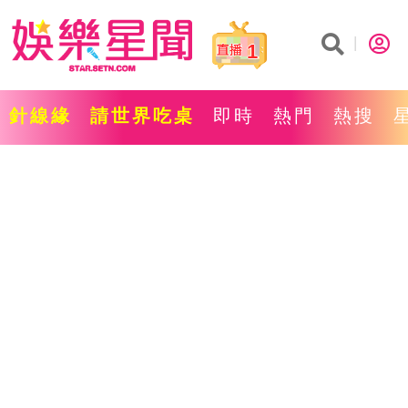
1
針線緣
請世界吃桌
即時
熱門
熱搜