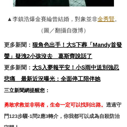
▲李鎮浩爆金賽綸曾結婚，對象並非
金秀賢
。
（圖／翻攝自微博）
更多新聞：
狠角色出手！大S下葬「Mandy首發
聲」疑洩2小孩沒去 葛斯齊說話了
更多新聞：
大S入夢報平安！小S雨中送別強忍
悲痛 最新近況曝光：全面停工陪伴她
三立新聞網提醒您：
勇敢求救並非弱者，生命一定可以找到出路。
透過守
門123步驟-1問2應3轉介，你我都可以成為自殺防治