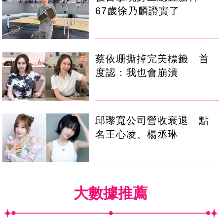
67歲徐乃麟證實了
蔡依珊撕掉完美標籤 首
度認：我也會崩潰
邱瓈寬公司營收衰退 點
名王心凌、楊丞琳
大數據推薦