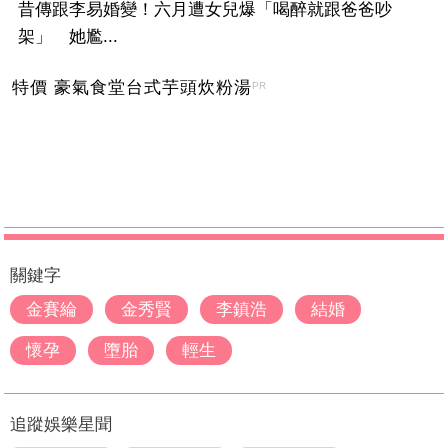
昔傳跟李易婚變！六月遭女兒爆「喝醉就跟爸爸吵
架」 她尷...
特價 豪氣食堂台式芋頭炊粉湯
PR
關鍵字
金賽綸
金秀賢
李鎮浩
結婚
懷孕
墮胎
輕生
追蹤娛樂星聞