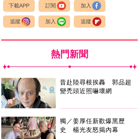
下載APP
訂閱
加入
追蹤
加入
追蹤
熱門新聞
昔赴陸尋根挨轟 郭品超
變禿頭近照嚇壞網
獨／姜厚任新歡爆黑歷
史 楊光友怒揭內幕