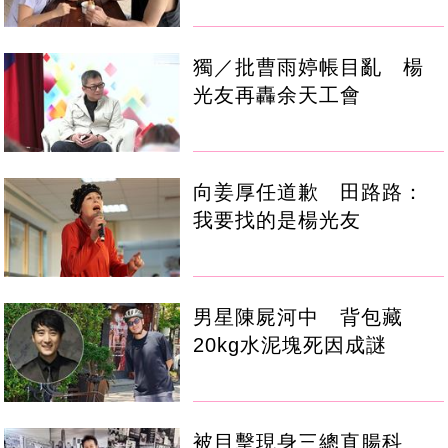
獨／批曹雨婷帳目亂 楊
光友再轟余天工會
向姜厚任道歉 田路路：
我要找的是楊光友
男星陳屍河中 背包藏
20kg水泥塊死因成謎
被目擊現身三總直腸科