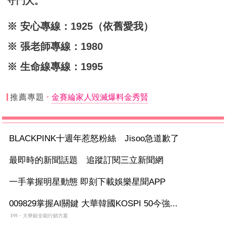
守門人。
※ 安心專線：1925（依舊愛我）
※ 張老師專線：1980
※ 生命線專線：1995
推薦專題
金賽綸家人毀滅爆料金秀賢
BLACKPINK十週年惹怒粉絲 Jisoo急道歉了
最即時的新聞話題 追蹤訂閱三立新聞網
一手掌握明星動態 即刻下載娛樂星聞APP
009829掌握AI關鍵 大華韓國KOSPI 50今強...
PR・大華銀全能行銷方案