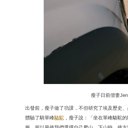
瘦子日前偕妻Jen
出發前，瘦子做了功課，不但研究了埃及歷史、
體驗了騎單峰
駱駝
，瘦子說：「坐在單峰駱駝的
服，所以最後我們選擇自己爬山，下山時，後方