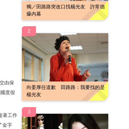
獨／田路路突改口找楊光友 許常德
爆內幕
2
交由保
向姜厚任道歉 田路路：我要找的是
出國度假
楊光友
3
趁著工作
了金字