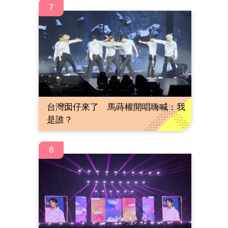
7
台灣囡仔來了 馬蒔權開唱嗨喊：我
是誰？
8