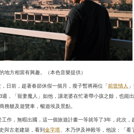
的地方相當有興趣。（本色音樂提供）
女，日前，趁著春節休假一個月，瘦子暫將兩位「
前世情人
」
3週，「寵妻魔人」如他，讓老婆在忙著帶小孩之餘，也能
搭商務艙及遊覽車，暢遊埃及景點。
於工作，無暇出國，這一個旅遊計畫一等就等了3年，此次，
史與古老建築，看到
金字塔
、木乃伊及神殿等，他說：「看