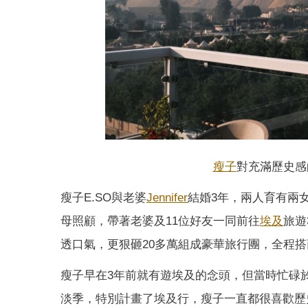
瘦子
對充滿歷史感
瘦子E.SO與老婆
Jennifer
結婚3年，兩人育有兩
母照顧，帶著老婆及11位好友一同前往
埃及
旅遊
透口氣，更狠砸20多萬組成豪華旅行團，全程
瘦子早在3年前就有遊埃及的念頭，但當時忙碌
淡季，特別計畫了埃及行，瘦子一直都很喜歡歷