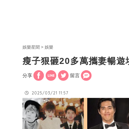
娛樂星聞
娛樂
瘦子狠砸20多萬攜妻暢
分享
留言
2025/03/21 11:57