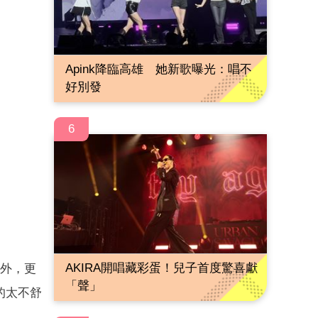
Apink降臨高雄 她新歌曝光：唱不
好別發
6
AKIRA開唱藏彩蛋！兒子首度驚喜獻
此外，更
「聲」
的太不舒