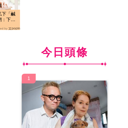
私下「鹹
網：下一
ed by
今日頭條
1