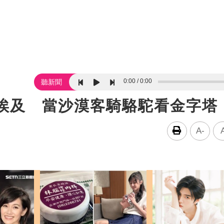
0:00
0:00
聽新聞
遊埃及 當沙漠客騎駱駝看金字塔
A-