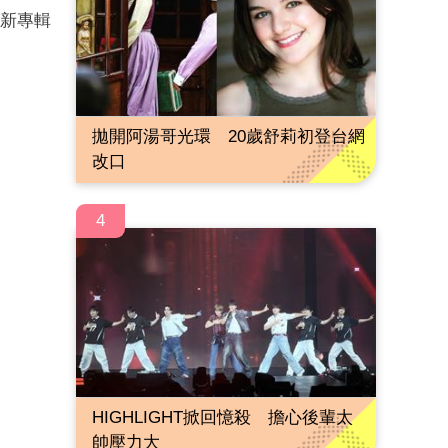
了新專輯
拋開阿湯哥光環 20歲舒莉初登台網
改口
4
HIGHLIGHT掀回憶殺 擔心後輩太
帥壓力大