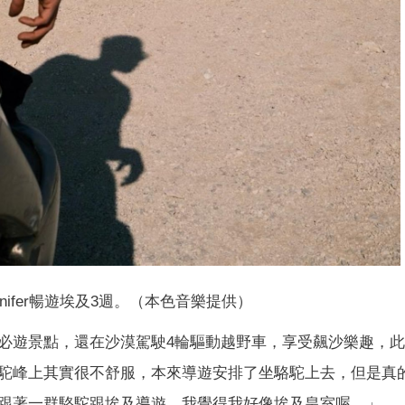
nifer暢遊埃及3週。（本色音樂提供）
必遊景點，還在沙漠駕駛4輪驅動越野車，享受飆沙樂趣，
駝峰上其實很不舒服，本來導遊安排了坐駱駝上去，但是真
跟著一群駱駝跟埃及導遊，我覺得我好像埃及皇室喔。」