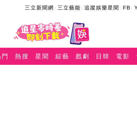
三立新聞網
三立藝能
追蹤娛樂星聞
FB
熱門
熱搜
星聞
綜藝
戲劇
日韓
電影