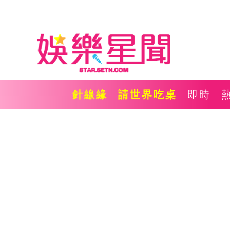
針線緣
請世界吃桌
即時