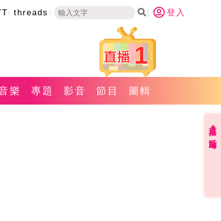
YT
threads
登入
1
音樂
專題
影音
節目
圖輯
直播✦活動