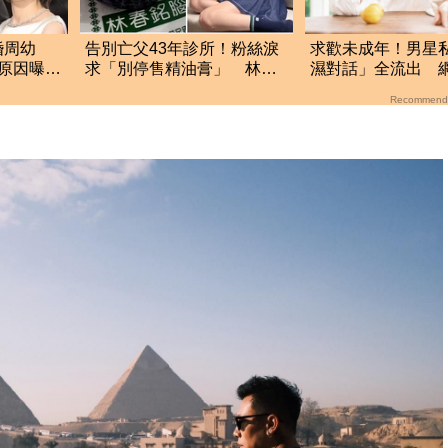
婚周幼
告別亡父43年診所！粉絲淚
求歡未成年！男星
原因曝
求「別停售精油膏」 林逸
濕對話」全流出 
復燃
欣親自現身回應了
個吳亦凡？
Recommend