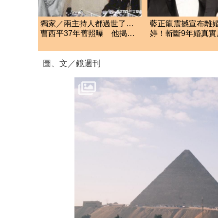
獨家／兩主持人都過世了…
藍正龍震撼宣布離
曹西平37年舊照曝 他揭真
婷！斬斷9年婚真實
面目催淚：毫無架子
光 一度傳出舊情
圖、文／鏡週刊