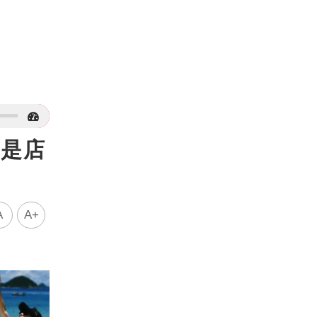
都是店
A
A+