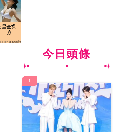
女星全裸
」 崩潰
ed by
今日頭條
1