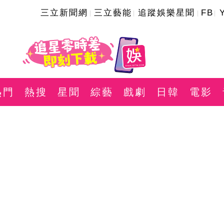
三立新聞網
三立藝能
追蹤娛樂星聞
FB
熱門
熱搜
星聞
綜藝
戲劇
日韓
電影