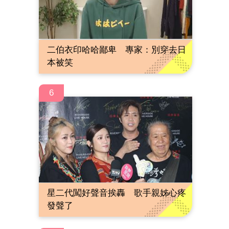
二伯衣印哈哈鄙卑 專家：別穿去日
本被笑
6
星二代闖好聲音挨轟 歌手親姊心疼
發聲了