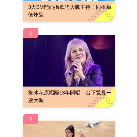
3大SM門面擔歌謠大戰主持！同框顏
值炸裂
2
魯冰花原唱隔13年開唱 台下驚見一
票大咖
3