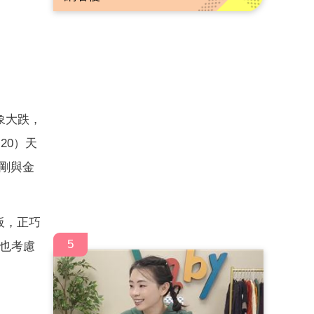
象大跌，
20）天
才剛與金
板，正巧
5
s也考慮