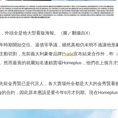
，外頭全是他大型看版海報。（圖／翻攝自X）
年時期開始交往、逼債等爭議，雖然真相仍未明不過讓他形
主動切割，先前義大利豪奢品牌
Prada
宣布結束合作外，昨（
再續約。然而最衰的就屬知名連鎖賣場Homeplus，他們在上個月
個月，先前金秀賢已是代言人，各大賣場外全都是大大的金秀賢看
合約，因此原本應該是要今年8月才到期。現在Homeplu