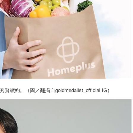
約。（圖／翻攝自goldmedalist_official IG）