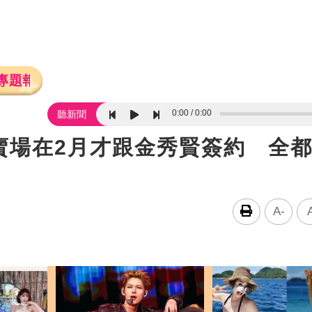
專題報導
0:00
0:00
聽新聞
賣場在2月才跟金秀賢簽約 全
A-