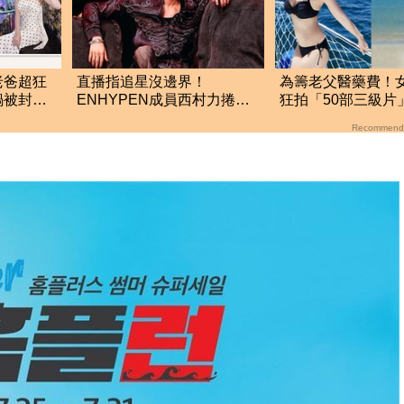
老爸超狂
直播指追星沒邊界！
為籌老父醫藥費！
鍋被封國
ENHYPEN成員西村力捲輕
狂拍「50部三級片
生爭議 挨批：獨厚國外粉
大哭：沒靈魂了
Recommend
絲