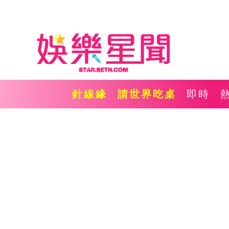
針線緣
請世界吃桌
即時