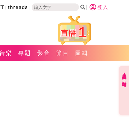
YT
threads
登入
1
音樂
專題
影音
節目
圖輯
直播✦活動