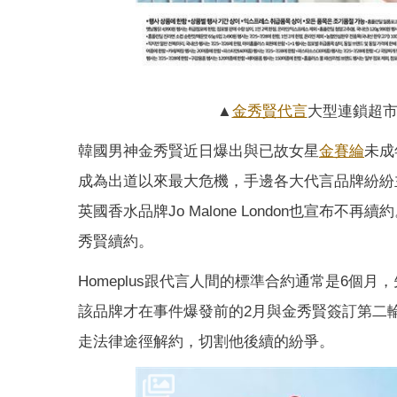
▲
金秀賢
代言
大型連鎖超市
韓國男神金秀賢近日爆出與已故女星
金賽綸
未成
成為出道以來最大危機，手邊各大代言品牌紛紛
英國香水品牌Jo Malone London也宣布不
秀賢續約。
Homeplus跟代言人間的標準合約通常是6
該品牌才在事件爆發前的2月與金秀賢簽訂第二輪的
走法律途徑解約，切割他後續的紛爭。