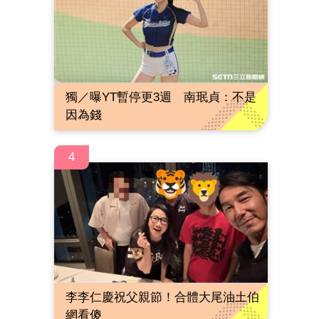
獨／曝YT暫停更3週 南珉貞：不是
因為錢
4
李李仁慶祝父親節！合體大尾油土伯
網看傻