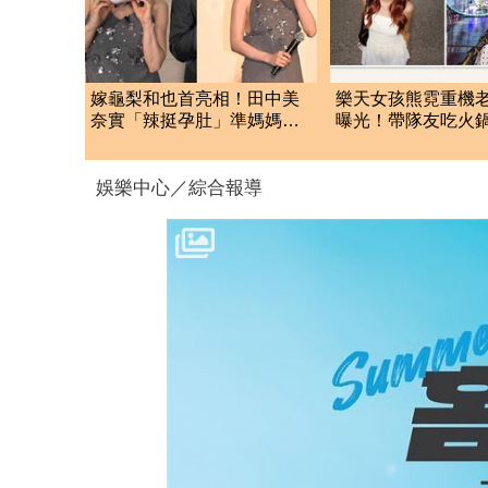
嫁龜梨和也首亮相！田中美
樂天女孩熊霓重機
奈實「辣挺孕肚」準媽媽被
曝光！帶隊友吃火
狂賀甜笑：謝謝大家
民岳父
娛樂中心／綜合報導