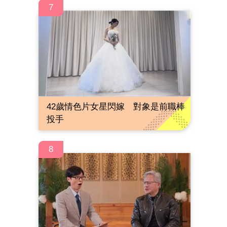
7
42歲情色片女星閃嫁 對象是前職棒
投手
8