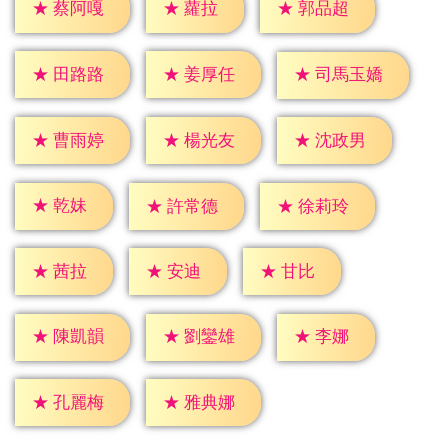
★
蘿拉
★
蔡阿嘎
★
郭品超
★
田路路
★
姜厚任
★
司馬玉嬌
★
曹雨婷
★
楊光友
★
沈政男
★
乾妹
★
許常德
★
徐莉玲
★
茜拉
★
安迪
★
甘比
★
李娜
★
陳凱韻
★
劉鑾雄
★
孔麗梅
★
雅典娜