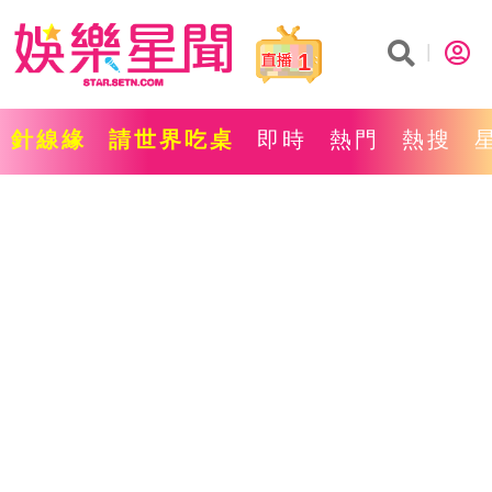
1
針線緣
請世界吃桌
即時
熱門
熱搜