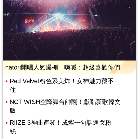
natori開唱人氣爆棚 嗨喊：超級喜歡你們
Red Velvet粉色系美炸！女神魅力藏不
住
NCT WISH空降舞台帥翻！獻唱新歌韓文
版
RIIZE 3神曲連發！成燦一句話逼哭粉
絲