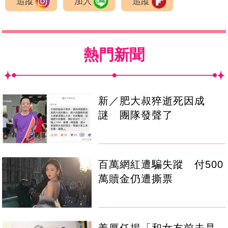
追蹤
加入
追蹤
熱門新聞
新／肥大叔猝逝死因成
謎 團隊發聲了
百萬網紅遭騙失蹤 付500
萬贖金仍遭撕票