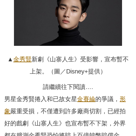
▲
金秀賢
新劇《山寨人生》受影響，宣布暫不
上架。（圖／Disney+提供）
請繼續往下閱讀….
男星金秀賢捲入和已故女星
金賽綸
的爭議，
形
象
嚴重受損，不僅遭到許多廠商切割，已經拍
好的戲劇《山寨人生》也宣布暫不下架，外界
都在臆測金秀賢恐怕將賠上百億韓幣賠償金。