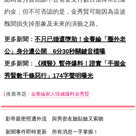
約金，但不可否認的是，金秀賢可能因為這波
醜聞損失掉形象及未來的演藝之路。
更多新聞：
不只已婚還墮胎！金賽綸「圈外老
公」身分遭公開 6分30秒關鍵音檔曝
更多新聞：
《橫豎》暫停爆料！證實「手握金
秀賢數千條惡行」174字聲明曝光
推薦專題
金賽綸家人毀滅爆料金秀賢
影帝親密照遭外流 與男密友臉貼臉又索吻
新聞事件即時更新 所有消息一手掌握！