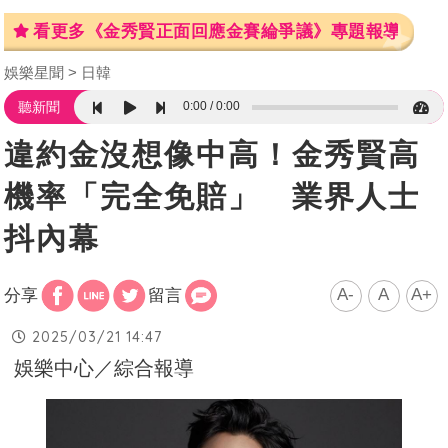
看更多《金秀賢正面回應金賽綸爭議》專題報導
娛樂星聞
日韓
0:00
0:00
聽新聞
違約金沒想像中高！金秀賢高
機率「完全免賠」 業界人士
抖內幕
A-
A
A+
分享
留言
2025/03/21 14:47
娛樂中心／綜合報導