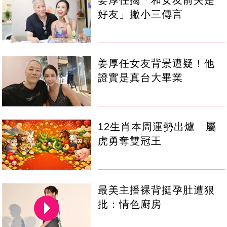
姜厚任揭「和女友前夫是
好友」撇小三傳言
姜厚任女友背景遭疑！他
證實是真台大畢業
12生肖本周運勢出爐 屬
虎勇奪雙冠王
最美主播裸背挺孕肚遭狠
批：情色廚房