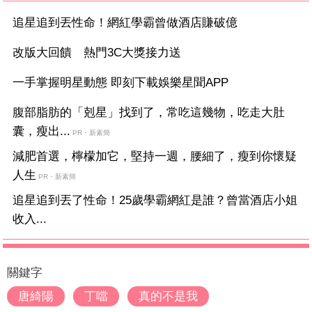
追星追到丟性命！網紅學霸曾做酒店賺破億
改版大回饋 熱門3C大獎接力送
一手掌握明星動態 即刻下載娛樂星聞APP
腹部脂肪的「剋星」找到了，常吃這幾物，吃走大肚
囊，瘦出...
PR・新素簡
減肥首選，檸檬加它，堅持一週，腰細了，瘦到你懷疑
人生
PR・新素簡
追星追到丟了性命！25歲學霸網紅是誰？曾當酒店小姐
收入...
關鍵字
唐綺陽
丁噹
真的不是我