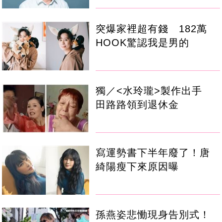
突爆家裡超有錢 182萬
HOOK驚認我是男的
獨／<水玲瓏>製作出手
田路路領到退休金
寫運勢書下半年廢了！唐
綺陽瘦下來原因曝
孫燕姿悲慟現身告別式！