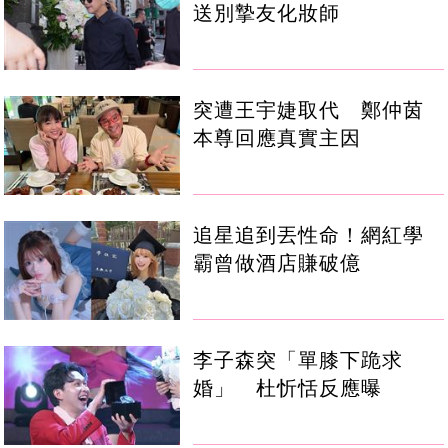
送別摯友化妝師
突遭王宇婕取代 鄭仲茵
本尊回應真實主因
追星追到丟性命！網紅學
霸曾做酒店賺破億
李子森突「單膝下跪求
婚」 杜忻恬反應曝