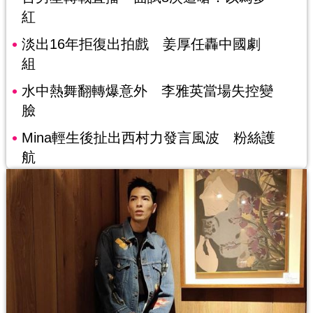
紅
淡出16年拒復出拍戲 姜厚任轟中國劇
組
水中熱舞翻轉爆意外 李雅英當場失控變
臉
Mina輕生後扯出西村力發言風波 粉絲護
航