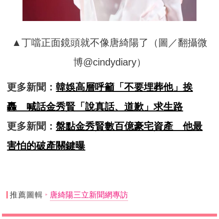
▲丁噹正面鏡頭就不像唐綺陽了（圖／翻攝微
博@cindydiary）
更多新聞：
韓娛高層呼籲「不要埋葬他」挨
轟 喊話金秀賢「說真話、道歉」求生路
更多新聞：
盤點金秀賢數百億豪宅資產 他最
害怕的破產關鍵曝
推薦圖輯
唐綺陽三立新聞網專訪