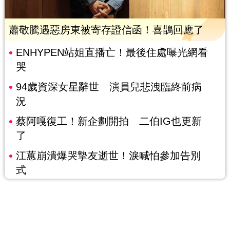
蕭敬騰遇惡房東被寄存證信函！喜鵲回應了
ENHYPEN站姐直播亡！最後住處曝光網看
哭
94歲資深女星辭世 演員兒悲洩臨終前病
況
蔡阿嘎復工！新企劃開拍 二伯IG也更新
了
江蕙崩潰爆哭摯友逝世！淚喊怕參加告別
式