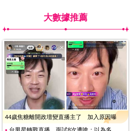
大數據推薦
44歲焦糖離開政壇變直播主了 加入原因曝
台男星轉戰直播 面試8次遭嗆：以為多