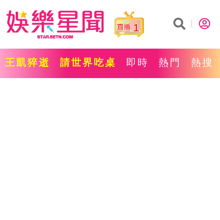
1
王凱猝逝
請世界吃桌
即時
熱門
熱搜