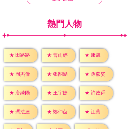
熱門人物
★
康凱
★
田路路
★
曹雨婷
★
周杰倫
★
張韶涵
★
孫燕姿
★
唐綺陽
★
王宇婕
★
許效舜
★
江蕙
★
瑪法達
★
鄭仲茵