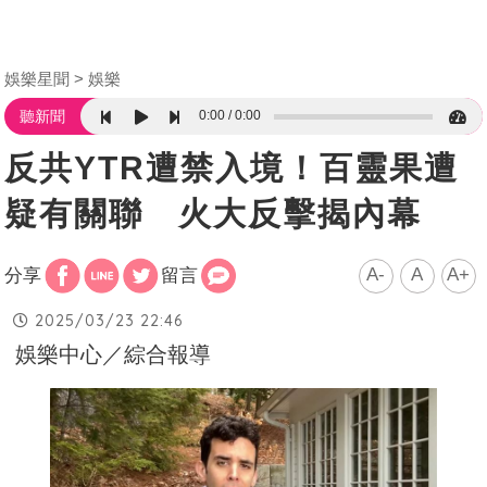
娛樂星聞
娛樂
0:00
0:00
聽新聞
反共YTR遭禁入境！百靈果遭
疑有關聯 火大反擊揭內幕
A-
A
A+
分享
留言
2025/03/23 22:46
娛樂中心／綜合報導