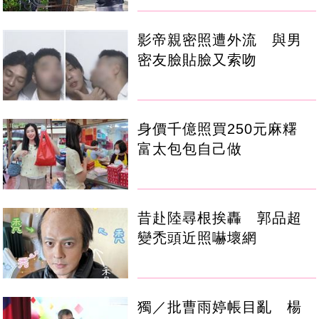
影帝親密照遭外流 與男
密友臉貼臉又索吻
身價千億照買250元麻糬
富太包包自己做
昔赴陸尋根挨轟 郭品超
變禿頭近照嚇壞網
獨／批曹雨婷帳目亂 楊