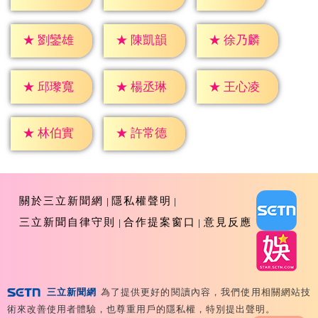
★
劉鑾雄
★
陳凱韻
★
徐乃麟
★
邱瓈寬
★
楊丞琳
★
王心凌
★
林伯實
★
許常德
關於三立新聞網
隱私權聲明
三立新聞自律守則
合作提案窗口
意見反應
三立新聞網
為了提供更好的閱讀內容，我們使用相關網站技
Copyright ©2026 Sanlih E-Television All Rights
術來改善使用者體驗，也尊重用戶的隱私權，特別提出聲明。
Reserved 版權所有 盜用必究 台北市內湖區舊宗路一段159