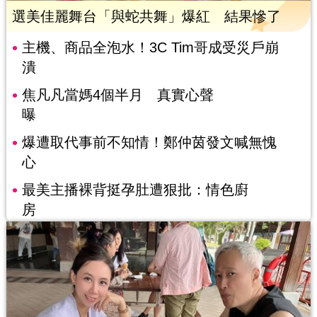
選美佳麗舞台「與蛇共舞」爆紅 結果慘了
主機、商品全泡水！3C Tim哥成受災戶崩
潰
焦凡凡當媽4個半月 真實心聲
曝
爆遭取代事前不知情！鄭仲茵發文喊無愧
心
最美主播裸背挺孕肚遭狠批：情色廚
房