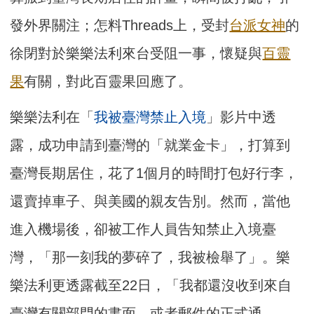
發外界關注；怎料Threads上，受封
台派女神
的
徐閉對於樂樂法利來台受阻一事，懷疑與
百靈
果
有關，對此百靈果回應了。
樂樂法利在「
我被臺灣禁止入境
」影片中透
露，成功申請到臺灣的「就業金卡」，打算到
臺灣長期居住，花了1個月的時間打包好行李，
還賣掉車子、與美國的親友告別。然而，當他
進入機場後，卻被工作人員告知禁止入境臺
灣，「那一刻我的夢碎了，我被檢舉了」。樂
樂法利更透露截至22日，「我都還沒收到來自
臺灣有關部門的書面，或者郵件的正式通