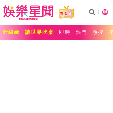
1
針線緣
請世界吃桌
即時
熱門
熱搜