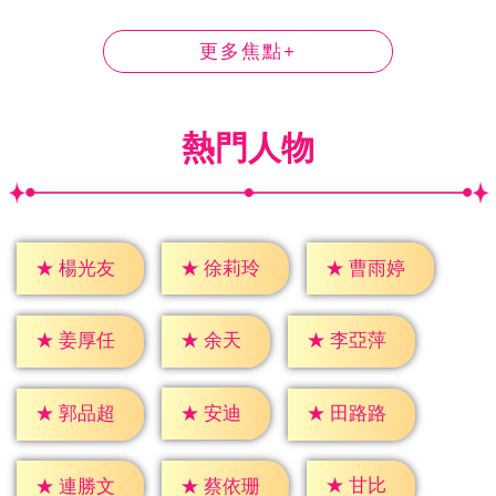
更多焦點+
熱門人物
★
楊光友
★
徐莉玲
★
曹雨婷
★
余天
★
姜厚任
★
李亞萍
★
安迪
★
郭品超
★
田路路
★
甘比
★
連勝文
★
蔡依珊