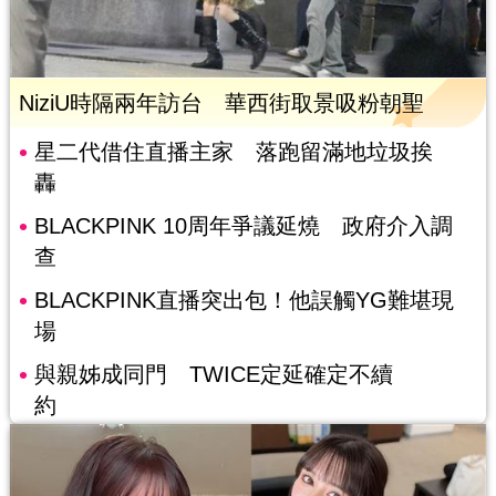
NiziU時隔兩年訪台 華西街取景吸粉朝聖
星二代借住直播主家 落跑留滿地垃圾挨
轟
BLACKPINK 10周年爭議延燒 政府介入調
查
BLACKPINK直播突出包！他誤觸YG難堪現
場
與親姊成同門 TWICE定延確定不續
約