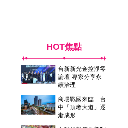
HOT焦點
台新新光金控淨零
論壇 專家分享永
續治理
商場戰國來臨 台
中「頂奢大道」逐
漸成形