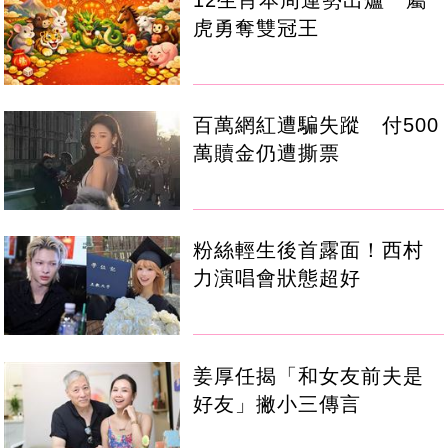
12生肖本周運勢出爐 屬
虎勇奪雙冠王
百萬網紅遭騙失蹤 付500
萬贖金仍遭撕票
粉絲輕生後首露面！西村
力演唱會狀態超好
姜厚任揭「和女友前夫是
好友」撇小三傳言