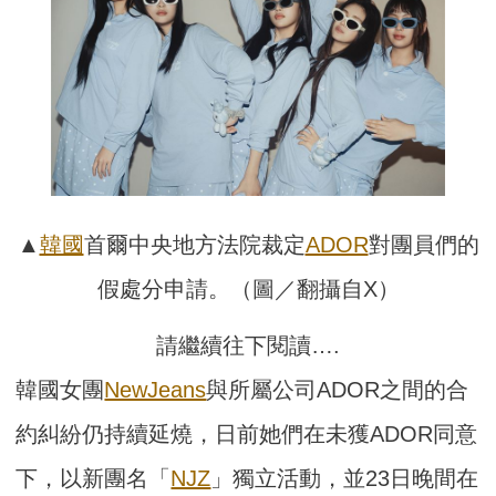
▲
韓國
首爾中央地方法院裁定
ADOR
對團員們的
假處分申請。（圖／翻攝自X）
請繼續往下閱讀….
韓國女團
NewJeans
與所屬公司ADOR之間的合
約糾紛仍持續延燒，日前她們在未獲ADOR同意
下，以新團名「
NJZ
」獨立活動，並23日晚間在