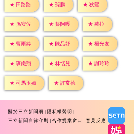
★
孫鵬
★
狄鶯
★
田路路
★
蘿拉
★
孫安佐
★
蔡阿嘎
★
曹雨婷
★
陳品妤
★
楊光友
★
班鐵翔
★
林恬兒
★
謝玲玲
★
許常德
★
司馬玉嬌
關於三立新聞網
隱私權聲明
三立新聞自律守則
合作提案窗口
意見反應