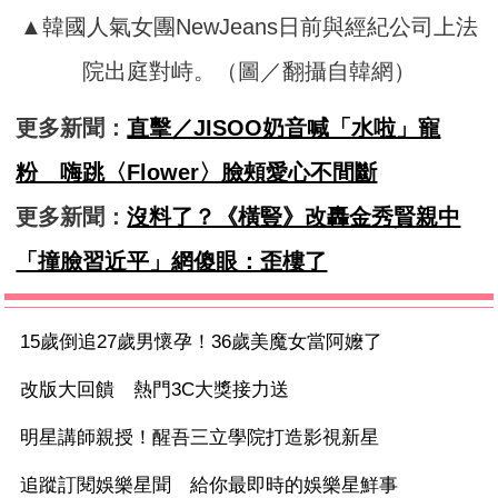
▲韓國人氣女團NewJeans日前與經紀公司上法
院出庭對峙。（圖／翻攝自韓網）
更多新聞：
直擊／JISOO奶音喊「水啦」寵
粉 嗨跳〈Flower〉臉頰愛心不間斷
更多新聞：
沒料了？《橫豎》改轟金秀賢親中
「撞臉習近平」網傻眼：歪樓了
15歲倒追27歲男懷孕！36歲美魔女當阿嬤了
改版大回饋 熱門3C大獎接力送
明星講師親授！醒吾三立學院打造影視新星
追蹤訂閱娛樂星聞 給你最即時的娛樂星鮮事