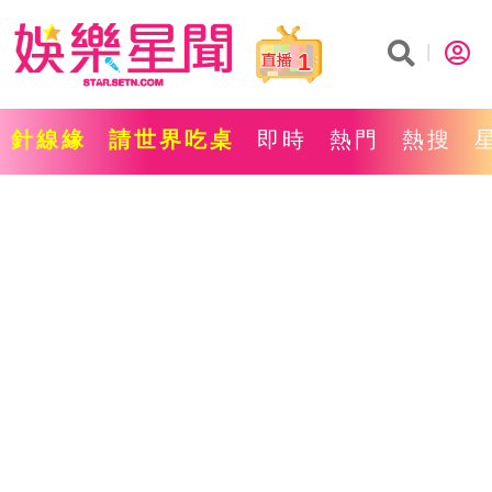
1
針線緣
請世界吃桌
即時
熱門
熱搜