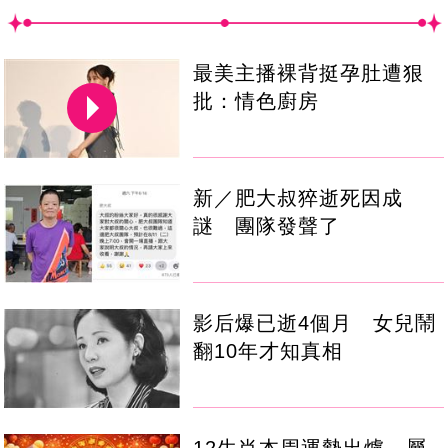
最美主播裸背挺孕肚遭狠
批：情色廚房
新／肥大叔猝逝死因成
謎 團隊發聲了
影后爆已逝4個月 女兒鬧
翻10年才知真相