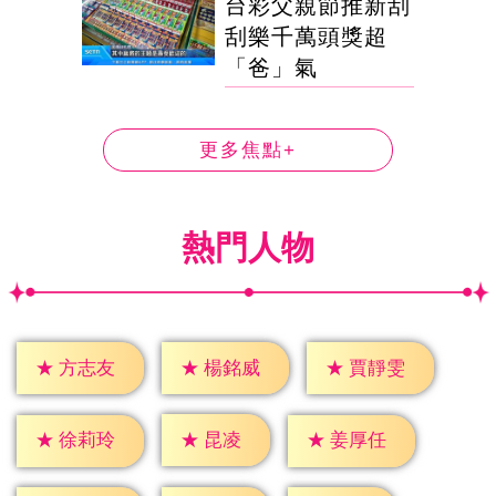
台彩父親節推新刮
刮樂千萬頭獎超
「爸」氣
更多焦點+
熱門人物
★
方志友
★
楊銘威
★
賈靜雯
★
昆凌
★
徐莉玲
★
姜厚任