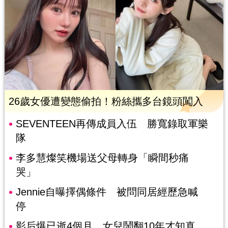
26歲女優遭變態偷拍！粉絲攜多台鏡頭闖入
SEVENTEEN再傳成員入伍 勝寬錄取軍樂
隊
李多慧燦笑機場送父母轉身「瞬間秒痛
哭」
Jennie自曝擇偶條件 被問同居經歷急喊
停
影后爆已逝4個月 女兒鬧翻10年才知真