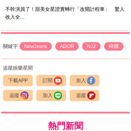
不幹演員了！甜美女星證實轉行「改開計程車」 驚人
收入全...
關鍵字
NewJeans
ADOR
NJZ
韓國
追蹤娛樂星聞
下載APP
訂閱
加入
追蹤
加入
追蹤
熱門新聞