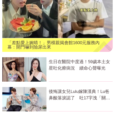
「差點愛上婉晴！」男模親揭會館1600元服務內
幕：開門嚇到險尿出來
生日在醫院中度過！59歲本土女
星吐化療病況 續命心聲曝光
後悔讓女兒Lulu嫁陳漢典！Lu爸
鼻酸落淚認了 吐17字洩「關鍵
主因」