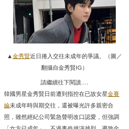
▲
金秀賢
近日捲入交往未成年的爭議。（圖／
翻攝自金秀賢IG）
請繼續往下閱讀….
韓國男星金秀賢日前遭到指控在已故女星
金賽
綸
未成年時與期交往，還被曝光許多親密合
照，雖然經紀公司緊急聲明改口認愛，但強調
「女方已成年」，不過事件越演越烈，導致金