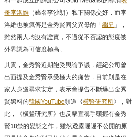
和一起成立的經紀公司Gold Medalist的導演
表
哥
李洛維
（藝名李沙朗）私下關係交好，而李
洛維也被瘋傳是金秀賢同父異母的「
繼兄
」，
雖然兩人均沒有證實，不過從不否認的態度被
外界認為可信度極高。
其實，金秀賢近期飽受輿論爭議，經紀公司曾
出面提及金秀賢承受極大的痛苦，目前則是在
家人身邊尋求安定，表示會提告不斷爆出金秀
賢黑料的
韓國YouTube
頻道《
橫豎研究所
》，對
此，《橫豎研究所》也反擊宣稱手頭握有金秀
賢18禁的變態之作，雖然透露遲遲不公開的原