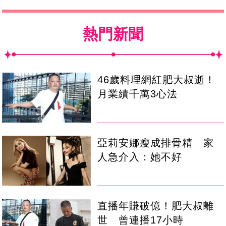
熱門新聞
46歲料理網紅肥大叔逝！
月業績千萬3心法
亞莉安娜瘦成排骨精 家
人急介入：她不好
直播年賺破億！肥大叔離
世 曾連播17小時