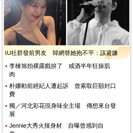
IU社群發前男友 韓網替她抱不平：該避嫌
李棟旭拍裸露戲拚了 戒酒半年狂操肌
肉
朴娜勑前經紀人遭起訴 曾索取巨額封口
費
獨／河北彩花現身味全主場 傳想來台發
展
Jennie大秀火辣身材 自曝曾感到自