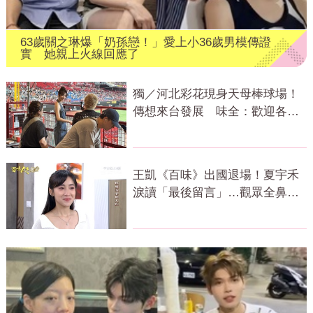
63歲關之琳爆「奶孫戀！」愛上小36歲男模傳證
實 她親上火線回應了
獨／河北彩花現身天母棒球場！
傳想來台發展 味全：歡迎各界
人士進場
王凱《百味》出國退場！夏宇禾
淚讀「最後留言」…觀眾全鼻
酸：不是演的