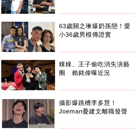
63歲關之琳爆奶孫戀！愛
小36歲男模傳證實
粿粿、王子偷吃消失演藝
圈 賴銘偉曝近況
攝影爆跳槽李多慧！
Joeman憂建文離職發聲