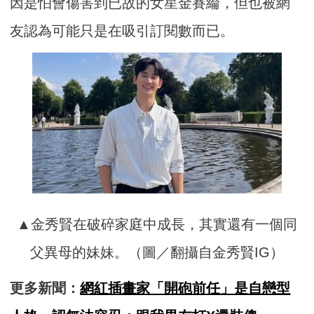
因是怕會傷害到已故的女星金賽綸，但也被網
友認為可能只是在吸引訂閱數而已。
▲金秀賢在破碎家庭中成長，其實還有一個同
父異母的妹妹。（圖／翻攝自金秀賢IG）
更多新聞：
網紅插畫家「開砲前任」是自戀型