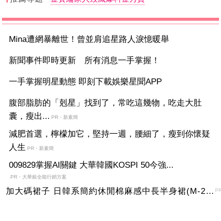
Mina遭網暴離世！曾並肩追星路人淚憶暖舉
新聞事件即時更新 所有消息一手掌握！
一手掌握明星動態 即刻下載娛樂星聞APP
腹部脂肪的「剋星」找到了，常吃這幾物，吃走大肚
囊，瘦出...
PR・新素簡
減肥首選，檸檬加它，堅持一週，腰細了，瘦到你懷疑
人生
PR・新素簡
009829掌握AI關鍵 大華韓國KOSPI 50今強...
PR・大華銀全能行銷方案
加大碼裙子 日韓系簡約休閒棉麻感中長半身裙(M-2XL)【XMS54038】＊艾美時尚(現+預)
P