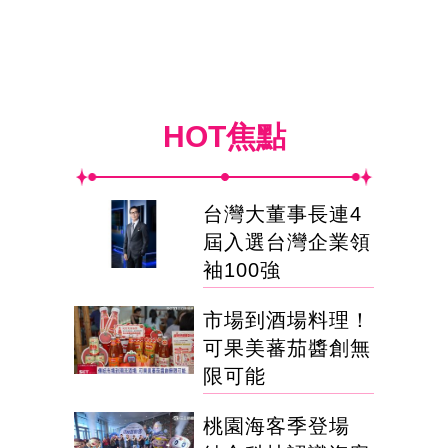
HOT焦點
台灣大董事長連4
屆入選台灣企業領
袖100強
市場到酒場料理！
可果美蕃茄醬創無
限可能
桃園海客季登場