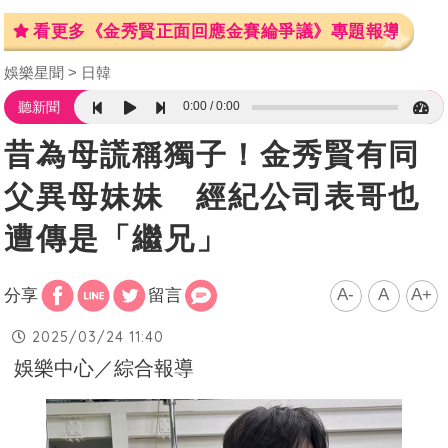
看更多《金秀賢正面回應金賽綸爭議》專題報導
娛樂星聞
日韓
0:00
0:00
聽新聞
昔為母謊稱獨子！金秀賢有同
父異母妹妹 經紀公司表哥也
遭傳是「繼兄」
A-
A
A+
分享
留言
2025/03/24 11:40
娛樂中心／綜合報導