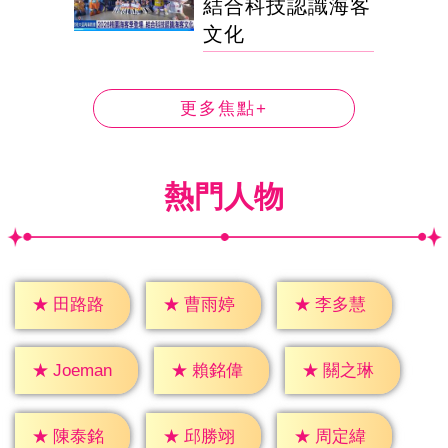
結合科技認識海客
文化
更多焦點+
熱門人物
★
田路路
★
曹雨婷
★
李多慧
★
賴銘偉
★
關之琳
★
Joeman
★
陳泰銘
★
邱勝翊
★
周定緯