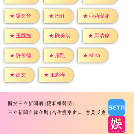
★
巴鈺
★
梁文音
★
亞莉安娜
★
王國旌
★
陳美琪
★
馬清偉
★
康凱
★
Mina
★
許常德
★
建文
★
王彩樺
關於三立新聞網
隱私權聲明
三立新聞自律守則
合作提案窗口
意見反應