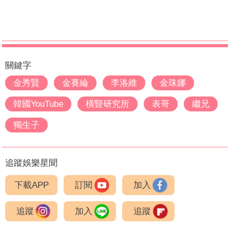
關鍵字
金秀賢
金賽綸
李洛維
金珠娜
韓國YouTube
橫豎研究所
表哥
繼兄
獨生子
追蹤娛樂星聞
下載APP
訂閱
加入
追蹤
加入
追蹤