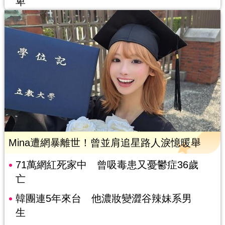
卑
Mina遭網暴離世！曾並肩追星路人淚憶暖舉
71萬網紅死家中 曾吸毒患又憂鬱症36歲
亡
韓團連5年來台 他濃妝變澀谷辣妹系男
生