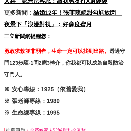
人格 認無法容忍：跟我男友打X還裝傻
更多新聞：
結婚12年！張菲辣媳甜勾尪放閃
夜景下「浪漫對視」：好像度蜜月
三立新聞網提醒您：
勇敢求救並非弱者，生命一定可以找到出路。
透過守
門123步驟-1問2應3轉介，你我都可以成為自殺防治
守門人。
※ 安心專線：1925（依舊愛我）
※ 張老師專線：1980
※ 生命線專線：1995
推薦專題
金賽綸家人毀滅爆料金秀賢