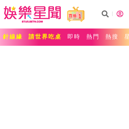
1
針線緣
請世界吃桌
即時
熱門
熱搜