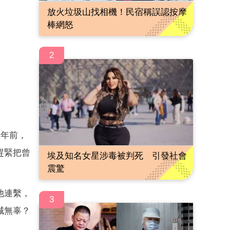
放火垃圾山找相機！民宿稱誤認按摩
棒網怒
2
多年前，
趕緊把曾
埃及知名女星涉毒被判死 引發社會
震驚
他連繫，
3
城無辜？