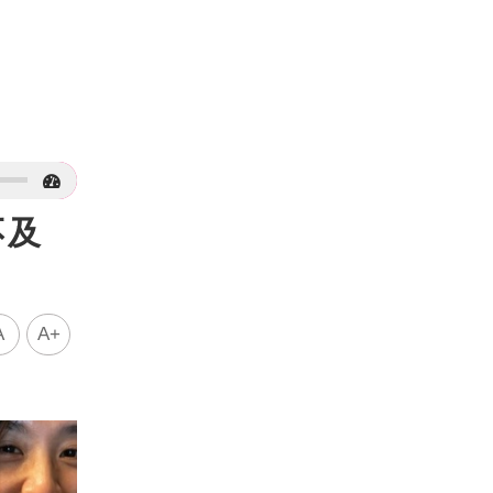
不及
A
A+