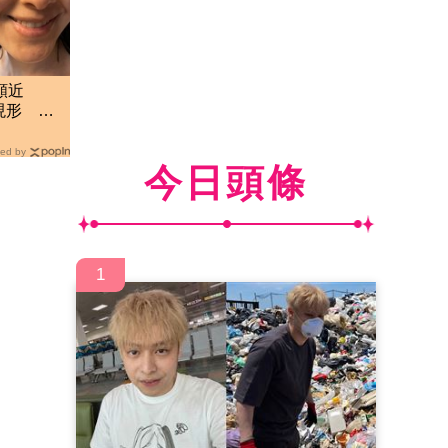
顏近
現形 網
ed by
今日頭條
1