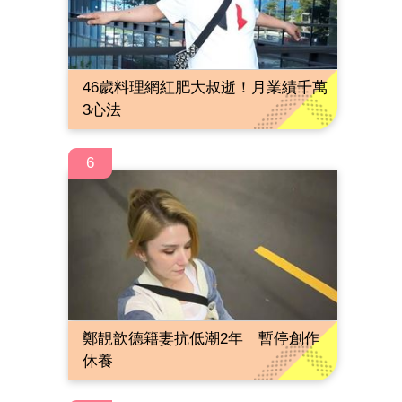
46歲料理網紅肥大叔逝！月業績千萬
3心法
6
鄭靚歆德籍妻抗低潮2年 暫停創作
休養