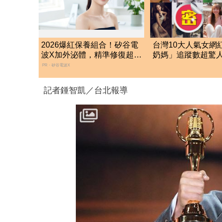
2026爆紅保養組合！矽谷電
台灣10大人氣女網
波X加外泌體，精準修復超有
奶媽」追蹤數超驚人
感
名網推爆：唯一清
PR・矽谷電波X
記者鍾智凱／台北報導