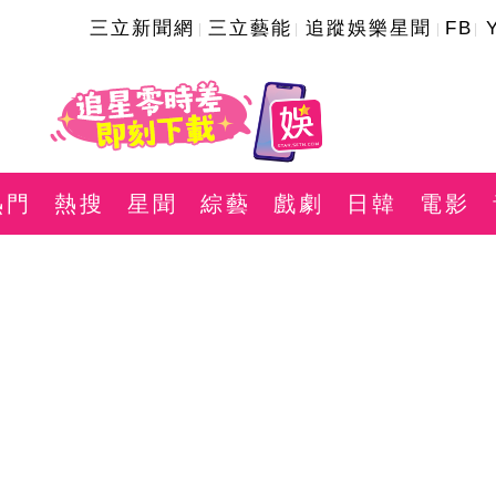
三立新聞網
三立藝能
追蹤娛樂星聞
FB
熱門
熱搜
星聞
綜藝
戲劇
日韓
電影