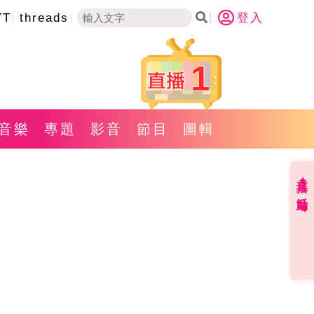
YT
threads
登入
1
音樂
專題
影音
節目
圖輯
直播✦活動