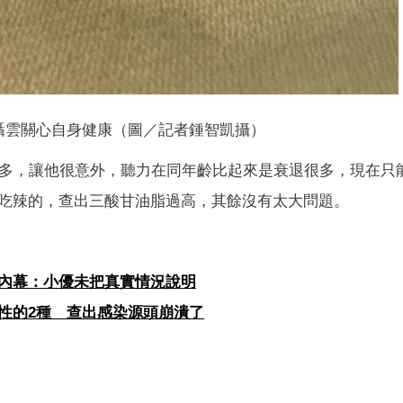
聶雲關心自身健康（圖／記者鍾智凱攝）
很多，讓他很意外，聽力在同年齡比起來是衰退很多，現在只
吃辣的，查出三酸甘油脂過高，其餘沒有太大問題。
內幕：小優未把真實情況說明
性的2種 查出感染源頭崩潰了