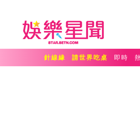
針線緣
請世界吃桌
即時