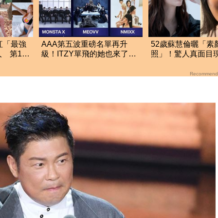
紅「最強
AAA第五波重磅名單再升
52歲蘇慧倫曬「素
 第13
級！ITZY單飛的她也來了
照」！驚人真面目
流
這5組巨星強勢登台
嚇壞：太離譜了
Recommend