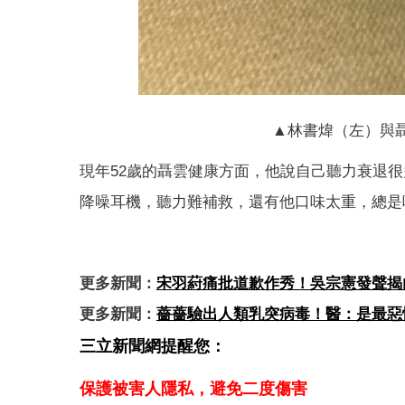
▲林書煒（左）與
現年52歲的聶雲健康方面，他說自己聽力衰退
降噪耳機，聽力難補救，還有他口味太重，總是
更多新聞：
宋羽葤痛批道歉作秀！吳宗憲發聲揭
更多新聞：
薔薔驗出人類乳突病毒！醫：是最惡
三立新聞網提醒您：
保護被害人隱私，避免二度傷害