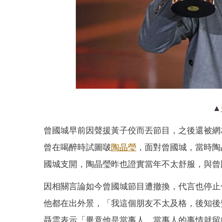
▲
曾國城早前因聲援黃子佼而丟節目，之後還被網友
曾在喝醉時試圖啵
陶晶瑩
，面對曾國城，當時陶
國城支開，陶晶瑩昨也證實當年不太舒服，與曾
因相關言論如今曾國城節目遭撤換，代言也停止
他都在出外景，「我這個朋友不太及格，後知後
聶雲表示「畢竟他是當事人，當事人的事情就留