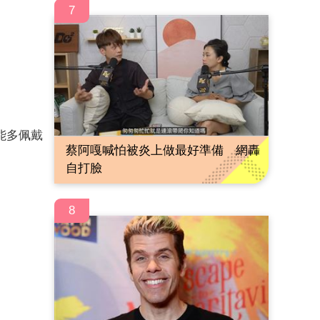
7
能多佩戴
蔡阿嘎喊怕被炎上做最好準備 網轟
自打臉
8