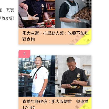
症，其實
這塊她願
肥大叔逝！推黑蒜入菜：吃藥不如吃
對食物
4
直播年賺破億！肥大叔離世 曾連播
17小時