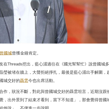
曾國城
曾獲金鐘肯定。
在Threads挖出，藍心湄過往在《國光幫幫忙》說曾國城
晶瑩被堵在牆上，大聲拒絕掙扎，最後是藍心湄出手解圍，
國城交好的
聶雲
今也出席活動。
合作，狀況不斷，對此與曾國城交好的聶雲坦言，近期沒跟
覺，出外景到了結束才看到，當下不知道」，那會覺得曾國
給他說」，不便進一步說明。