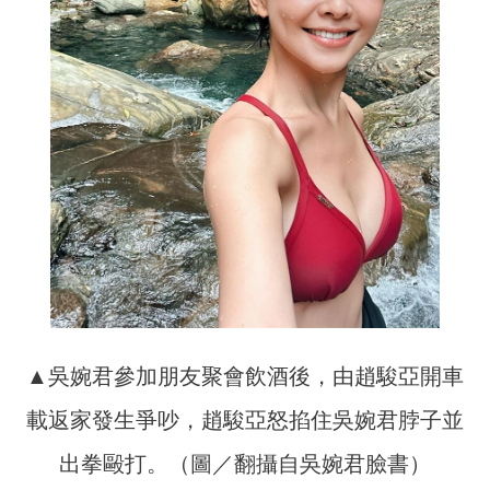
▲吳婉君參加朋友聚會飲酒後，由趙駿亞開車
載返家發生爭吵，趙駿亞怒掐住吳婉君脖子並
出拳毆打。（圖／翻攝自吳婉君臉書）