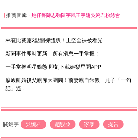
推薦圖輯
炮仔聲陳志強陳宇風王宇婕吳婉君粉絲會
林襄比賽露2點開裸體趴！上空全裸被看光
新聞事件即時更新 所有消息一手掌握！
一手掌握明星動態 即刻下載娛樂星聞APP
廖峻離婚後父親節大團圓！前妻親自餵飯 兒子「一句
話」逼...
關鍵字
吳婉君
趙駿亞
家暴
提告