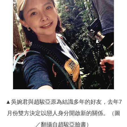
▲吳婉君與趙駿亞原為結識多年的好友，去年7
月份雙方決定以戀人身分開啟新的關係。（圖
／翻攝自趙駿亞臉書）