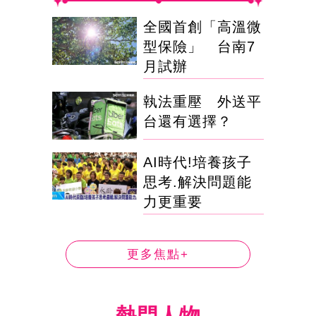
全國首創「高溫微
型保險」 台南7
月試辦
執法重壓 外送平
台還有選擇？
AI時代!培養孩子
思考.解決問題能
力更重要
更多焦點+
熱門人物