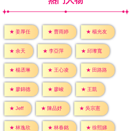
★
姜厚任
★
曹雨婷
★
楊光友
★
余天
★
李亞萍
★
邱瓈寬
★
楊丞琳
★
王心凌
★
田路路
★
廖峻
★
王凱
★
廖錦德
★
Jeff
★
陳品妤
★
吳宗憲
★
林逸欣
★
林春銘
★
徐熙娣