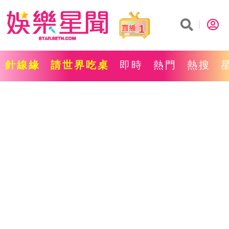
1
針線緣
請世界吃桌
即時
熱門
熱搜