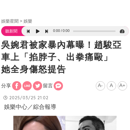
娛樂星聞
娛樂
0:00
0:00
聽新聞
吳婉君被家暴內幕曝！趙駿亞
車上「掐脖子、出拳痛毆」
她全身傷怒提告
A-
A
A+
分享
留言
2025/03/25 21:02
娛樂中心／綜合報導