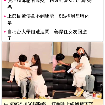
演活腦麻患者奪獎 柯淑勤愛女放話嗆媽
媽
上節目驚傳拿不到酬勞 8點檔男星曝內
幕
自稱台大學姐遭追問 姜厚任女友回應
了
中國富婆加60場吻戲 短劇剛上線慘遭下架