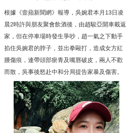
根據《壹蘋新聞網》報導，吳婉君本月13日凌
晨2時許與朋友聚會飲酒後，由趙駿亞開車載返
家，但在停車場時發生爭吵，趙一氣之下動手
掐住吳婉君的脖子，並出拳毆打，造成女方紅
腫傷痕，連帶頭部瘀青及嘴唇破皮，兩人不歡
而散，吳事後怒赴中和分局提告家暴及傷害。