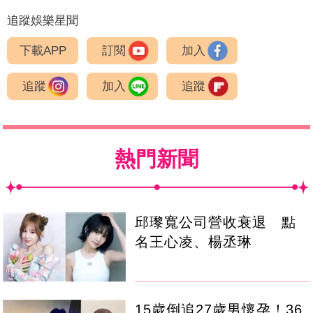
追蹤娛樂星聞
下載APP
訂閱
加入
追蹤
加入
追蹤
熱門新聞
邱瓈寬公司營收衰退 點
名王心凌、楊丞琳
15歲倒追27歲男懷孕！36