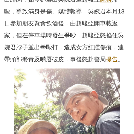
毆，導致滿身是傷。媒體報導，吳婉君本月13
日參加朋友聚會飲酒後，由趙駿亞開車載返
家，但在停車場時發生爭吵，趙駿亞怒掐住吳
婉君脖子並出拳毆打，造成女方紅腫傷痕，連
帶頭部瘀青及嘴唇破皮，事後怒赴警局
提告
。