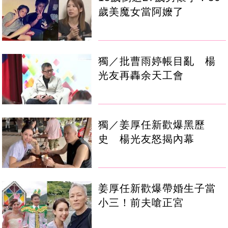
歲美魔女當阿嬤了
獨／批曹雨婷帳目亂 楊
光友再轟余天工會
獨／姜厚任新歡爆黑歷
史 楊光友怒揭內幕
姜厚任新歡爆帶婚生子當
小三！前夫嗆正宮