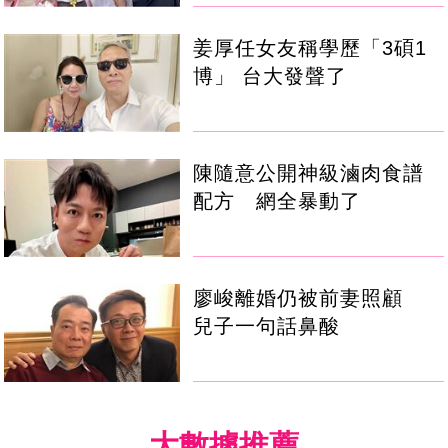
姜厚任女友稱學歷「3碩1
博」 台大發聲了
陳隨意公開神級滷肉食譜
配方 網全暴動了
廖峻離婚仍被前妻照顧
兒子一句話鼻酸
大數據推薦