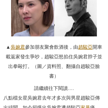
▲
吳婉君
參加朋友聚會飲酒後，由
趙駿亞
開車
載返家發生爭吵，趙駿亞怒掐住吳婉君脖子並
出拳毆打。（圖／資料照、翻攝自趙駿亞臉
書）
請繼續往下閱讀….
八點檔女星吳婉君去年才多次與男星趙駿亞傳
出緋聞，如今卻爆出吳婉君遭趙駿亞
家暴
痛