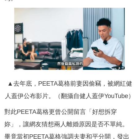
▲去年底，PEETA葛格前妻因偷竊，被網紅健
人蓋伊公布影片。（翻攝自健人蓋伊YouTube）
對此PEETA葛格更曾公開留言「好想拆穿
妳」，讓網友猜想兩人離婚原因是否不單純。
畢竟當初PEETA葛格強調夫妻和平分開，發出