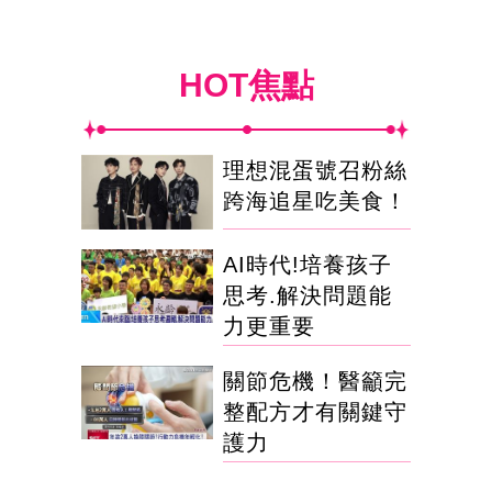
HOT焦點
理想混蛋號召粉絲
跨海追星吃美食！
AI時代!培養孩子
思考.解決問題能
力更重要
關節危機！醫籲完
整配方才有關鍵守
護力