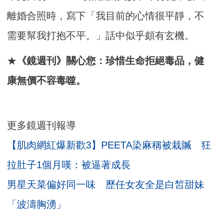
離婚合照時，寫下「我目前的心情很平靜，不
需要幫我打抱不平。」話中似乎頗有玄機。
★
《鏡週刊》關心您：珍惜生命拒絕毒品，健
康無價不容毒噬。
更多鏡週刊報導
【肌肉網紅爆新歡3】PEETA染麻稱被栽贓 狂
拉肚子1個月嘆：被逼著成長
男星天菜偏好同一味 歷任女友全是白皙甜妹
「波濤胸湧」