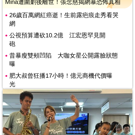
Mina遭圍剿後離世！張念慈揭網暴恐怖真相
26歲百萬網紅癌逝！生前露疤痕走秀看哭
網
公視預算遭砍10.2億 江宏恩罕見開
砲
昔暴瘦雙頰凹陷 大咖女星公開露臉狀態
曝
肥大叔曾狂播17小時！億元商機代價曝
光