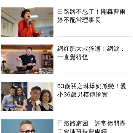
田路路不忍了！開轟曹雨
婷不配當理事長
網紅肥大叔猝逝！網淚：
一直覺得怪
63歲關之琳爆奶孫戀！愛
小36歲男模傳證實
田路路窮困 許常德開轟
工會理事長曹雨婷