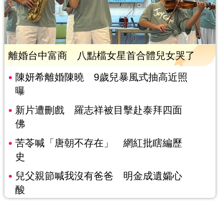
離婚台中富商 八點檔女星首合體兒女哭了
陳妍希離婚陳曉 9歲兒暴風式抽高近照
曝
新片遭刪戲 羅志祥被目擊赴泰拜四面
佛
苦苓喊「唐朝不存在」 網紅批瞎編歷
史
兒父親節喊我沒有爸爸 明金成遺孀心
酸