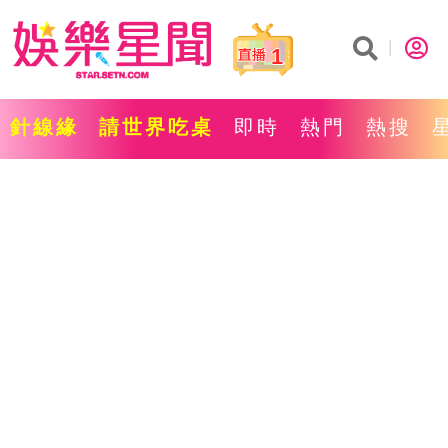
1
針線緣
請世界吃桌
即時
熱門
熱搜