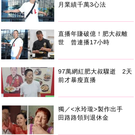
月業績千萬3心法
直播年賺破億！肥大叔離
世 曾連播17小時
97萬網紅肥大叔驟逝 2天
前才暴瘦直播
獨／<水玲瓏>製作出手
田路路領到退休金