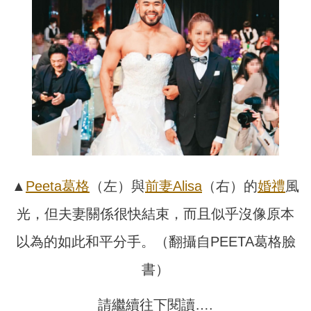
▲
Peeta葛格
（左）與
前妻
Alisa
（右）的
婚禮
風
光，但夫妻關係很快結束，而且似乎沒像原本
以為的如此和平分手。（翻攝自PEETA葛格臉
書）
請繼續往下閱讀….