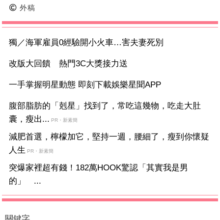
外稿
獨／海軍雇員0經驗開小火車…害夫妻死別
改版大回饋 熱門3C大獎接力送
一手掌握明星動態 即刻下載娛樂星聞APP
腹部脂肪的「剋星」找到了，常吃這幾物，吃走大肚
囊，瘦出...
PR・新素簡
減肥首選，檸檬加它，堅持一週，腰細了，瘦到你懷疑
人生
PR・新素簡
突爆家裡超有錢！182萬HOOK驚認「其實我是男
的」 ...
關鍵字