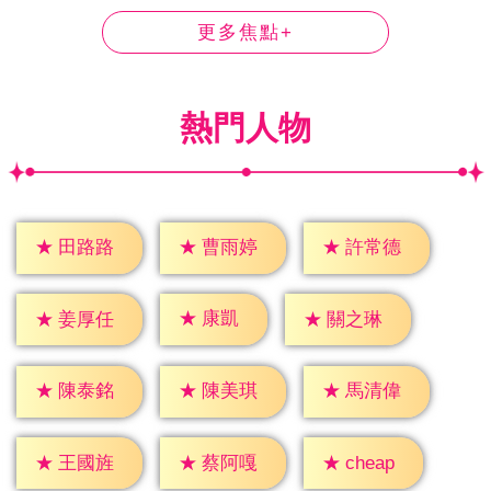
更多焦點+
熱門人物
★
田路路
★
曹雨婷
★
許常德
★
康凱
★
姜厚任
★
關之琳
★
陳泰銘
★
陳美琪
★
馬清偉
★
cheap
★
王國旌
★
蔡阿嘎