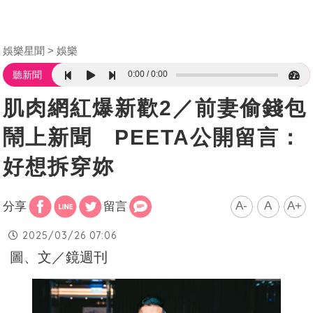
娛樂星聞
娛樂
0:00
0:00
聽新聞
肌肉網紅爆新歡2／前妻偷錢包
鬧上新聞 PEETA公開留言：
好想拆穿妳
A-
A
A+
分享
留言
2025/03/26 07:06
圖、文／鏡週刊