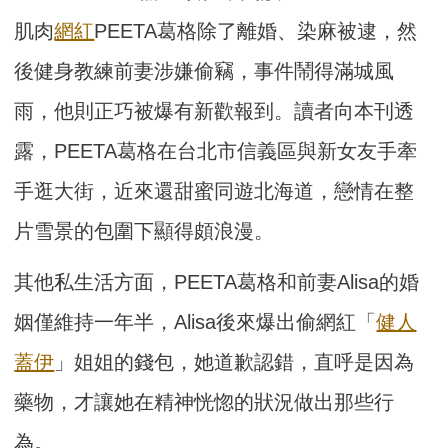
肌肉
網紅
PEETA葛格除了離婚、染麻被逮，然
後健身教練前妻涉嫌偷竊，事件鬧得滿城風
雨，他則正巧被爆有新歡報到。讀者向本刊透
露，PEETA葛格在台北市信義區與新女友手牽
手逛大街，近來還甜蜜同遊北海道，戀情在整
片雪景的包圍下顯得頗浪漫。
其他私生活方面，PEETA葛格和前妻Alisa的婚
姻僅維持一年半，Alisa後來爆出偷網紅「
健人
蓋伊
」姐姐的錢包，她道歉認錯，直呼是因為
藥物，才讓她在精神恍惚的狀況做出那些行
為。