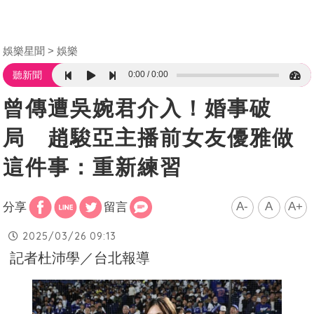
娛樂星聞
娛樂
0:00
0:00
聽新聞
曾傳遭吳婉君介入！婚事破
局 趙駿亞主播前女友優雅做
這件事：重新練習
A-
A
A+
分享
留言
2025/03/26 09:13
記者杜沛學／台北報導