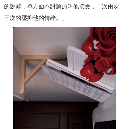
的說辭，單方面不討論的叫他接受，一次兩次
三次的壓抑他的情緒。」