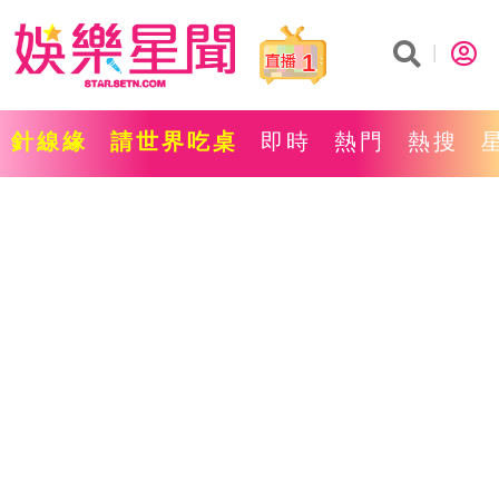
1
針線緣
請世界吃桌
即時
熱門
熱搜