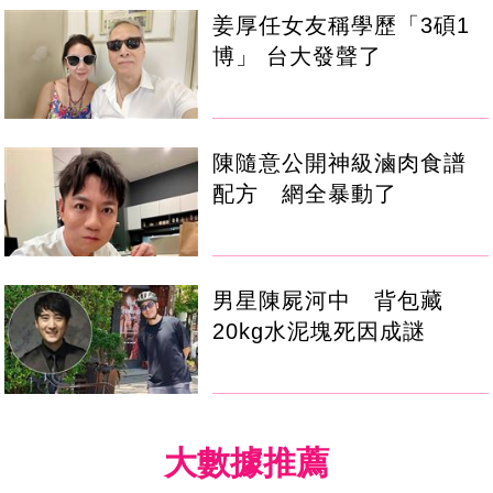
姜厚任女友稱學歷「3碩1
博」 台大發聲了
陳隨意公開神級滷肉食譜
配方 網全暴動了
男星陳屍河中 背包藏
20kg水泥塊死因成謎
大數據推薦