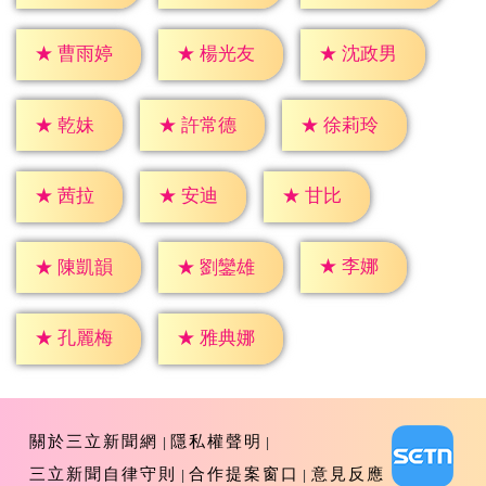
★
曹雨婷
★
楊光友
★
沈政男
★
乾妹
★
許常德
★
徐莉玲
★
茜拉
★
安迪
★
甘比
★
李娜
★
陳凱韻
★
劉鑾雄
★
孔麗梅
★
雅典娜
關於三立新聞網
隱私權聲明
三立新聞自律守則
合作提案窗口
意見反應