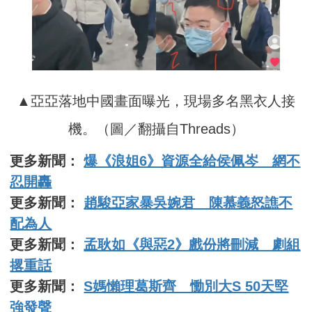
▲亞亞落地中國畫面曝光，現場多名黑衣人接
機。（圖／翻攝自Threads）
更多新聞：
爆《浪姐6》資源全給侯佩岑 網不
忍開轟
更多新聞：
趙駿亞家暴吳婉君 陳慕義怒譙不
配為人
更多新聞：
孟耿如《與惡2》戲份將刪減 劇組
撂重話
更多新聞：
S媽懶理葛斯齊 慟別大S 50天堅
強發聲