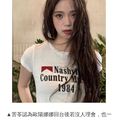
▲苦苓認為歐陽娜娜回台後若沒人理會，也一