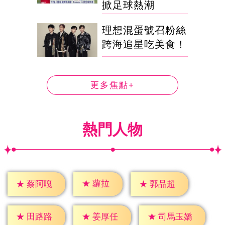
掀足球熱潮
理想混蛋號召粉絲
跨海追星吃美食！
更多焦點+
熱門人物
★
蘿拉
★
蔡阿嘎
★
郭品超
★
田路路
★
姜厚任
★
司馬玉嬌