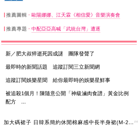
推薦圖輯
歐陽娜娜、江天霖《相信愛》音樂演奏會
推薦專題
中配亞亞高喊「武統台灣」遭逐
新／肥大叔猝逝死因成謎 團隊發聲了
最即時的新聞話題 追蹤訂閱三立新聞網
追蹤訂閱娛樂星聞 給你最即時的娛樂星鮮事
被追殺1個月！陳隨意公開「神級滷肉食譜」黃金比例
配方 ...
加大碼裙子 日韓系簡約休閒棉麻感中長半身裙(M-2XL)【XMS54038】＊艾美時尚(現+預)
P