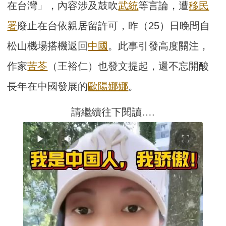
在台灣」，內容涉及鼓吹
武統
等言論，遭
移民
署
廢止在台依親居留許可，昨（25）日晚間自
松山機場搭機返回
中國
。此事引發高度關注，
作家
苦苓
（王裕仁）也發文提起，還不忘開酸
長年在中國發展的
歐陽娜娜
。
請繼續往下閱讀….