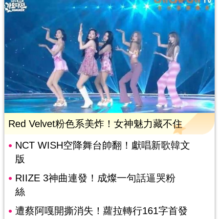
Red Velvet粉色系美炸！女神魅力藏不住
NCT WISH空降舞台帥翻！獻唱新歌韓文
版
RIIZE 3神曲連發！成燦一句話逼哭粉
絲
遭蔡阿嘎開撕消失！蘿拉轉行161字首發