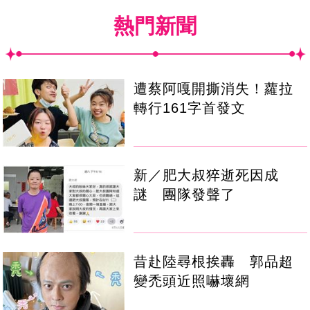
熱門新聞
遭蔡阿嘎開撕消失！蘿拉
轉行161字首發文
新／肥大叔猝逝死因成
謎 團隊發聲了
昔赴陸尋根挨轟 郭品超
變禿頭近照嚇壞網