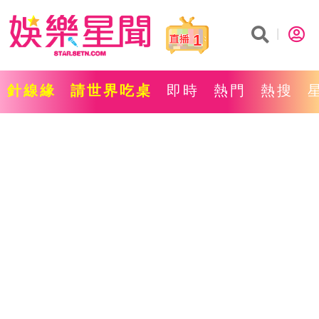
1
針線緣
請世界吃桌
即時
熱門
熱搜