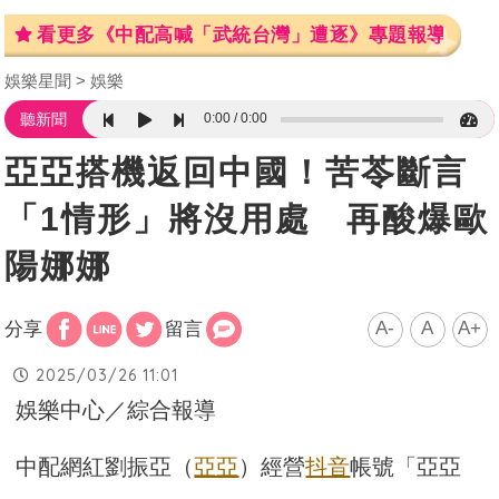
看更多《中配高喊「武統台灣」遭逐》專題報導
娛樂星聞
娛樂
0:00
0:00
聽新聞
亞亞搭機返回中國！苦苓斷言
「1情形」將沒用處 再酸爆歐
陽娜娜
A-
A
A+
分享
留言
2025/03/26 11:01
娛樂中心／綜合報導
中配網紅劉振亞（
亞亞
）經營
抖音
帳號「亞亞