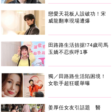
戀愛天花板人設破功！宋
威龍翻車現場遭爆
田路路生活拮据!74歲司馬
玉嬌不忍疾呼1事
獨／田路路生活陷困境！
女歌手超狂暖舉曝
姜厚任女友引話題 醫