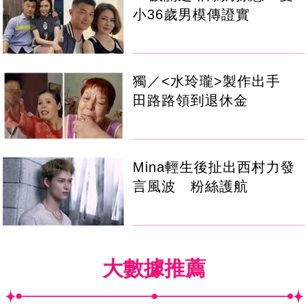
小36歲男模傳證實
獨／<水玲瓏>製作出手
田路路領到退休金
Mina輕生後扯出西村力發
言風波 粉絲護航
大數據推薦