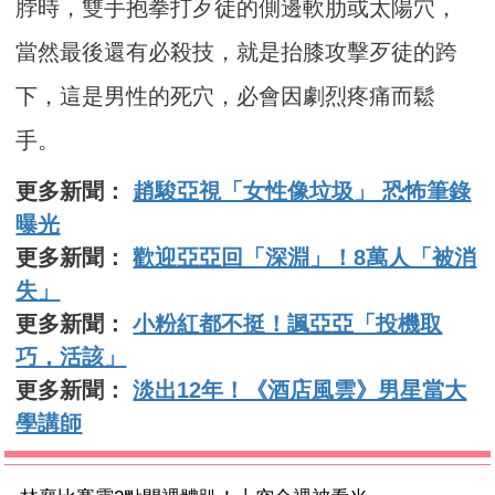
脖時，雙手抱拳打歹徒的側邊軟肋或太陽穴，
當然最後還有必殺技，就是抬膝攻擊歹徒的跨
下，這是男性的死穴，必會因劇烈疼痛而鬆
手。
更多新聞：
趙駿亞視「女性像垃圾」 恐怖筆錄
曝光
更多新聞：
歡迎亞亞回「深淵」！8萬人「被消
失」
更多新聞：
小粉紅都不挺！諷亞亞「投機取
巧，活該」
更多新聞：
淡出12年！《酒店風雲》男星當大
學講師