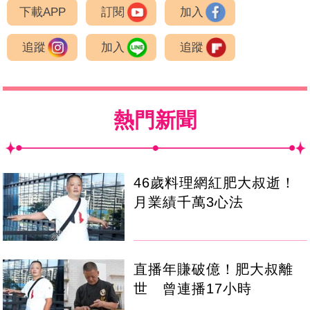
下載APP
訂閱
加入
追蹤
加入
追蹤
熱門新聞
46歲料理網紅肥大叔逝！
月業績千萬3心法
直播年賺破億！肥大叔離
世 曾連播17小時