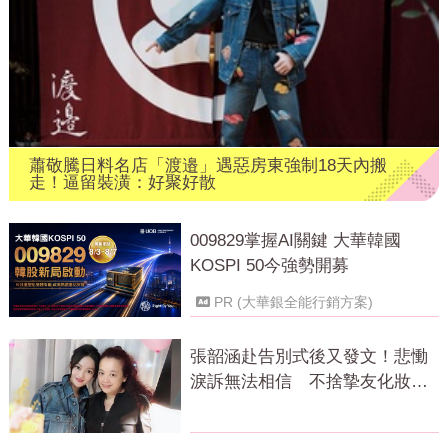
蕭敬騰日料名店「渡邉」遇惡房東強制18天內搬
走！逼留裝潢：好聚好散
009829掌握AI關鍵 大華韓國
KOSPI 50今強勢開募
PR (大華銀全能行銷方案)
張韶涵赴告別式後又發文！悲慟
淚訴無法相信 不捨摯友化妝師
逝世