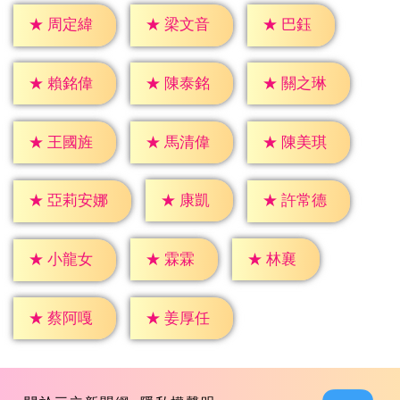
★
巴鈺
★
周定緯
★
梁文音
★
賴銘偉
★
陳泰銘
★
關之琳
★
王國旌
★
馬清偉
★
陳美琪
★
康凱
★
許常德
★
亞莉安娜
★
霖霖
★
林襄
★
小龍女
★
蔡阿嘎
★
姜厚任