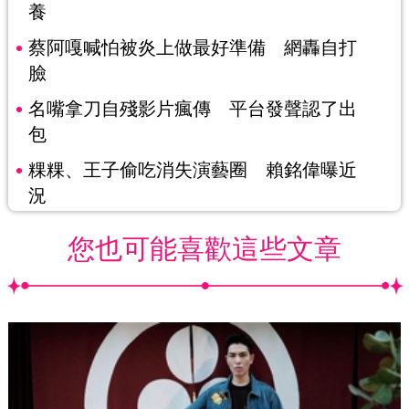
養
蔡阿嘎喊怕被炎上做最好準備 網轟自打
臉
名嘴拿刀自殘影片瘋傳 平台發聲認了出
包
粿粿、王子偷吃消失演藝圈 賴銘偉曝近
況
您也可能喜歡這些文章