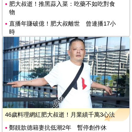
肥大叔逝！推黑蒜入菜：吃藥不如吃對食
物
直播年賺破億！肥大叔離世 曾連播17小
時
46歲料理網紅肥大叔逝！月業績千萬3心法
鄭靚歆德籍妻抗低潮2年 暫停創作休