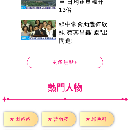
車 日均運量飆升
13倍
綠中常會助選何欣
純 蔡其昌轟"盧"出
問題!
更多焦點+
熱門人物
★
田路路
★
曹雨婷
★
邱勝翊