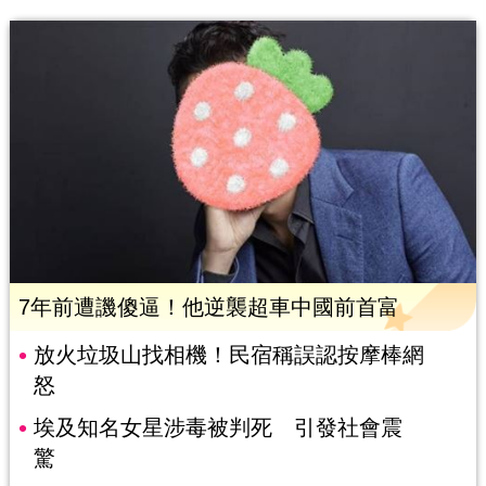
7年前遭譏傻逼！他逆襲超車中國前首富
放火垃圾山找相機！民宿稱誤認按摩棒網
怒
埃及知名女星涉毒被判死 引發社會震
驚