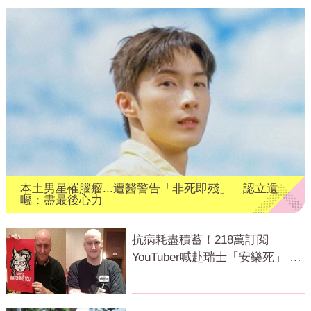
本土男星罹腦瘤...遭醫警告「非死即殘」 認立遺
囑：盡最後心力
抗病耗盡積蓄！218萬訂閱
YouTuber喊赴瑞士「安樂死」 上
萬網急關切