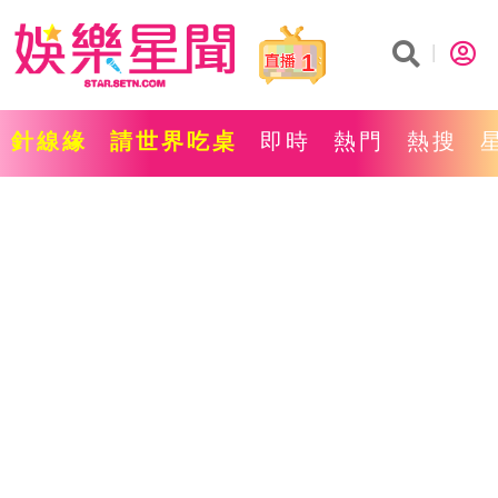
1
針線緣
請世界吃桌
即時
熱門
熱搜