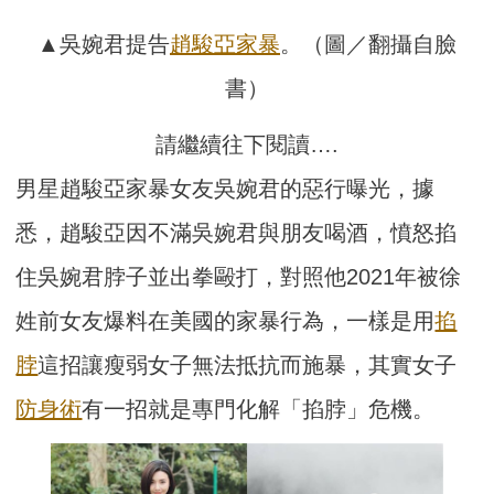
▲吳婉君提告
趙駿亞
家暴
。（圖／翻攝自臉
書）
請繼續往下閱讀….
男星趙駿亞家暴女友吳婉君的惡行曝光，據
悉，趙駿亞因不滿吳婉君與朋友喝酒，憤怒掐
住吳婉君脖子並出拳毆打，對照他2021年被徐
姓前女友爆料在美國的家暴行為，一樣是用
掐
脖
這招讓瘦弱女子無法抵抗而施暴，其實女子
防身術
有一招就是專門化解「掐脖」危機。