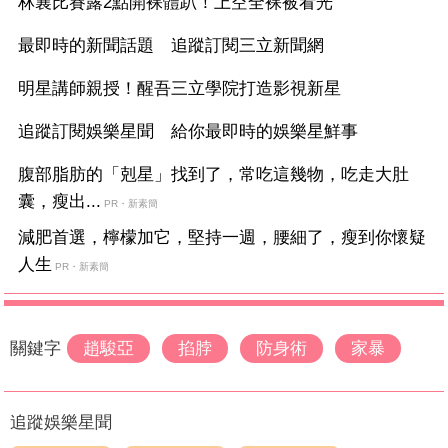
林襄比賽露2點開裸體趴！上空全裸被看光
最即時的新聞話題 追蹤訂閱三立新聞網
明星講師親授！醒吾三立學院打造影視新星
追蹤訂閱娛樂星聞 給你最即時的娛樂星鮮事
腹部脂肪的「剋星」找到了，常吃這幾物，吃走大肚
囊，瘦出...
PR・新素簡
減肥首選，檸檬加它，堅持一週，腰細了，瘦到你懷疑
人生
PR・新素簡
關鍵字
趙駿亞
掐脖
防身術
家暴
追蹤娛樂星聞