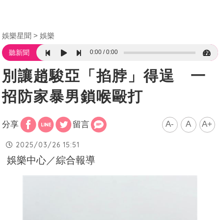
娛樂星聞
娛樂
0:00
0:00
聽新聞
別讓趙駿亞「掐脖」得逞 一
招防家暴男鎖喉毆打
A-
A
A+
分享
留言
2025/03/26 15:51
娛樂中心／綜合報導