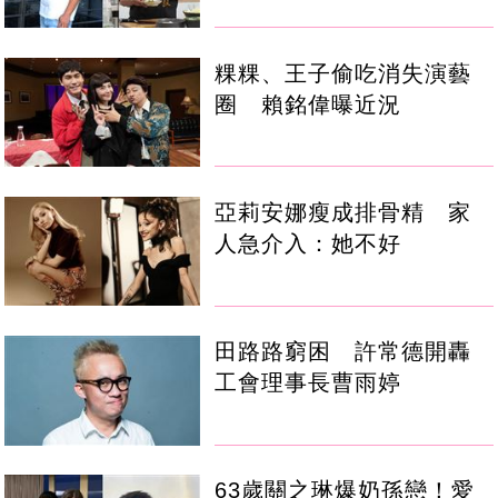
粿粿、王子偷吃消失演藝
圈 賴銘偉曝近況
亞莉安娜瘦成排骨精 家
人急介入：她不好
田路路窮困 許常德開轟
工會理事長曹雨婷
63歲關之琳爆奶孫戀！愛