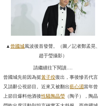
▲
曾國城
風波後首發聲。（圖／記者鄭孟晃、
趙于瑩攝影）
請繼續往下閱讀….
曾國城先前因為挺
黃子佼
復出，事後慘丟代言
又請辭公視節目。近來又被翻出
藍心湄
當年曾
上節目爆料他酒後
性騷
陶晶瑩
（陶子），陶晶
瑩昨出席活動則坦言確實不太舒服。而曾國城