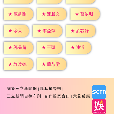
★
陳凱韻
★
連勝文
★
蔡依珊
★
余天
★
李亞萍
★
劉芯妤
★
王凱
★
陳沂
★
郭品超
★
許常德
★
蕭彤雯
關於三立新聞網
隱私權聲明
三立新聞自律守則
合作提案窗口
意見反應