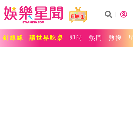
1
針線緣
請世界吃桌
即時
熱門
熱搜