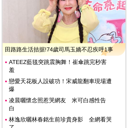
田路路生活拮据!74歲司馬玉嬌不忍疾呼1事
ATEEZ藍毯突跳震胸舞！崔傘跳完秒害
羞
戀愛天花板人設破功！宋威龍翻車現場遭
爆
凌晨曬懷念照惹哭網友 米可白感性告
白
林逸欣曬林春銘生前珍貴身影 全網看哭
了