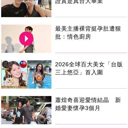
證實是真台大畢業
最美主播裸背挺孕肚遭狠
批：情色廚房
2026全球百大美女「台版
三上悠亞」首入圍
蕭煌奇喜迎愛情結晶 新
婚愛妻懷孕3個月