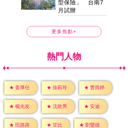
型保險」 台南7
月試辦
更多焦點+
熱門人物
★
姜厚任
★
徐莉玲
★
曹雨婷
★
安迪
★
楊光友
★
沈政男
★
甘比
★
田路路
★
劉鑾雄