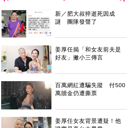
新／肥大叔猝逝死因成
謎 團隊發聲了
姜厚任揭「和女友前夫是
好友」撇小三傳言
百萬網紅遭騙失蹤 付500
萬贖金仍遭撕票
姜厚任女友背景遭疑！他