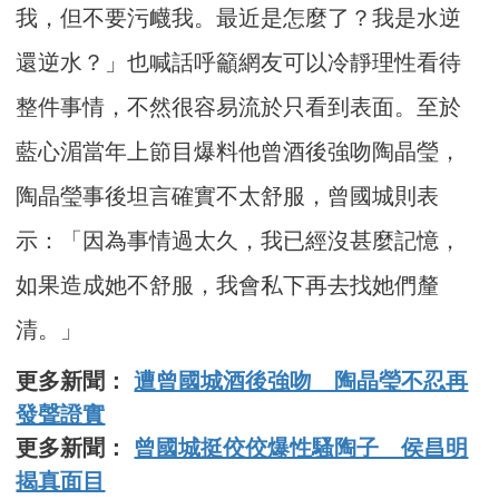
我，但不要污衊我。最近是怎麼了？我是水逆
還逆水？」也喊話呼籲網友可以冷靜理性看待
整件事情，不然很容易流於只看到表面。至於
藍心湄當年上節目爆料他曾酒後強吻陶晶瑩，
陶晶瑩事後坦言確實不太舒服，曾國城則表
示：「因為事情過太久，我已經沒甚麼記憶，
如果造成她不舒服，我會私下再去找她們釐
清。」
更多新聞：
遭曾國城酒後強吻 陶晶瑩不忍再
發聲證實
更多新聞：
曾國城挺佼佼爆性騷陶子 侯昌明
揭真面目