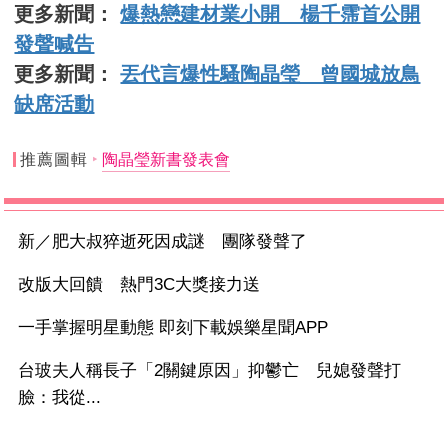
更多新聞：
爆熱戀建材業小開 楊千霈首公開
發聲喊告
更多新聞：
丟代言爆性騷陶晶瑩 曾國城放鳥
缺席活動
推薦圖輯
陶晶瑩新書發表會
新／肥大叔猝逝死因成謎 團隊發聲了
改版大回饋 熱門3C大獎接力送
一手掌握明星動態 即刻下載娛樂星聞APP
台玻夫人稱長子「2關鍵原因」抑鬱亡 兒媳發聲打
臉：我從...