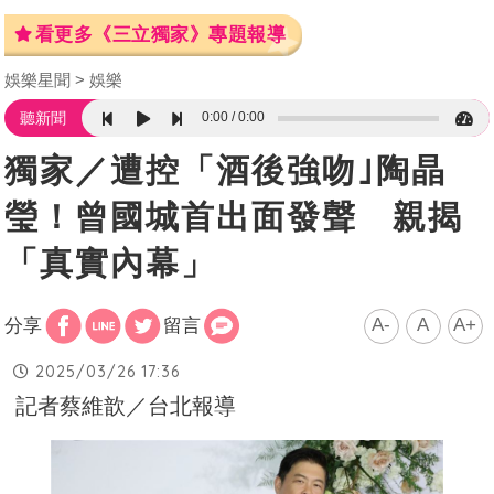
看更多《三立獨家》專題報導
娛樂星聞
娛樂
0:00
0:00
聽新聞
獨家／遭控「酒後強吻｣陶晶
瑩！曾國城首出面發聲 親揭
「真實內幕」
A-
A
A+
分享
留言
2025/03/26 17:36
記者蔡維歆／台北報導