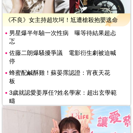
《不良》女主持超坎坷！尪遭槍殺抱嬰逃命
男星爆半年驗一次性病 曝等待結果超忐
忑
佐藤二朗爆騷擾爭議 電影衍生劇被迫喊
停
蜂蜜配鹹酥雞！蘇晏霈認證：宵夜天花
板
3歲就認愛姜厚任?姓名學家：超出玄學範
疇