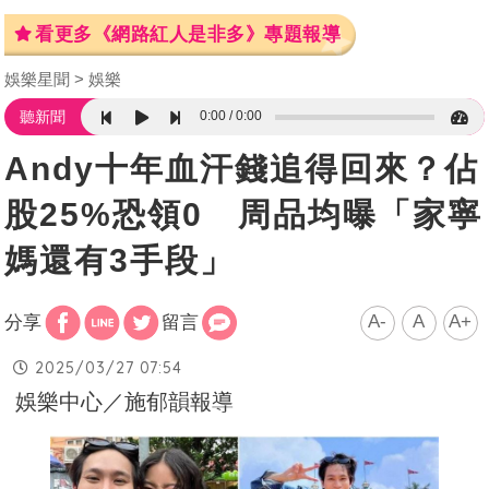
看更多《網路紅人是非多》專題報導
娛樂星聞
娛樂
0:00
0:00
聽新聞
Andy十年血汗錢追得回來？佔
股25%恐領0 周品均曝「家寧
媽還有3手段」
A-
A
A+
分享
留言
2025/03/27 07:54
娛樂中心／施郁韻報導