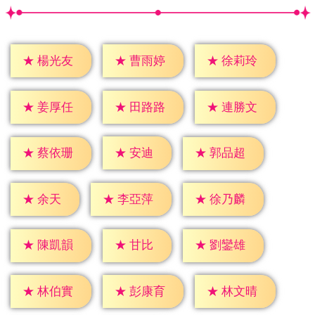
★
楊光友
★
曹雨婷
★
徐莉玲
★
姜厚任
★
田路路
★
連勝文
★
安迪
★
蔡依珊
★
郭品超
★
余天
★
李亞萍
★
徐乃麟
★
甘比
★
陳凱韻
★
劉鑾雄
★
林伯實
★
彭康育
★
林文晴