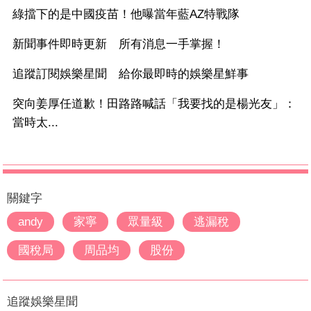
綠擋下的是中國疫苗！他曝當年藍AZ特戰隊
新聞事件即時更新 所有消息一手掌握！
追蹤訂閱娛樂星聞 給你最即時的娛樂星鮮事
突向姜厚任道歉！田路路喊話「我要找的是楊光友」：
當時太...
關鍵字
andy
家寧
眾量級
逃漏稅
國稅局
周品均
股份
追蹤娛樂星聞