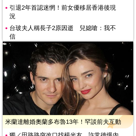
引退2年首認迷惘！前女優移居香港後現
況
台玻夫人稱長子2原因逝 兒媳嗆：我不
信
米蘭達離婚奧蘭多布魯13年！罕談前夫互動
獨／田路路突改口找楊光友 許常德爆內