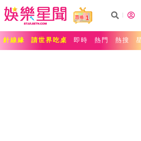
1
針線緣
請世界吃桌
即時
熱門
熱搜