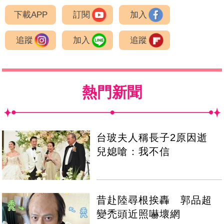
下載APP
訂閱
加入
追蹤
加入
追蹤
熱門新聞
台玻夫人稱長子2原因逝
兒媳嗆：我不信
昔赴陸尋根挨轟 郭品超
變禿頭近照嚇壞網