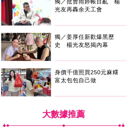
獨／批曹雨婷帳目亂 楊
光友再轟余天工會
獨／姜厚任新歡爆黑歷
史 楊光友怒揭內幕
身價千億照買250元麻糬
富太包包自己做
大數據推薦