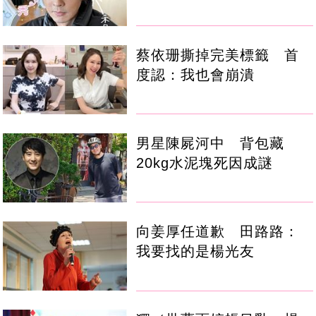
蔡依珊撕掉完美標籤 首
度認：我也會崩潰
男星陳屍河中 背包藏
20kg水泥塊死因成謎
向姜厚任道歉 田路路：
我要找的是楊光友