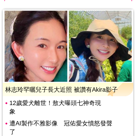
林志玲罕曬兒子長大近照 被讚有Akira影子
12歲愛犬離世！敖犬曝頭七神奇現
象
遭AI製作不雅影像 冠佑愛女憤怒發聲
了