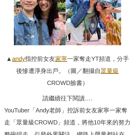
▲
andy
指控前女友
家寧
一家奪走YT頻道，分手
後慘遭淨身出戶。（圖／翻攝自
眾量級
CROWD臉書）
請繼續往下閱讀….
YouTuber「Andy老師」控訴前女友家寧一家奪
走「眾量級CROWD」頻道，將他10年來的努力
整碗端走，引發外界關注，網路上聲量都站在