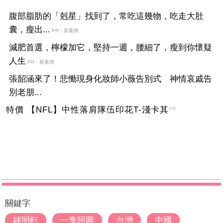
腹部脂肪的「剋星」找到了，常吃這幾物，吃走大肚
囊，瘦出...
PR・新素簡
減肥首選，檸檬加它，堅持一週，腰細了，瘦到你懷疑
人生
PR・新素簡
張韶涵來了！悲慟現身化妝師小薇告別式 神情哀戚告
別老朋...
特價 【NFL】中性落肩隊伍印花T-淺卡其
PR
關鍵字
鍾明軒
一隻阿圓
台灣
中國