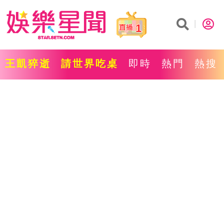
1
王凱猝逝
請世界吃桌
即時
熱門
熱搜