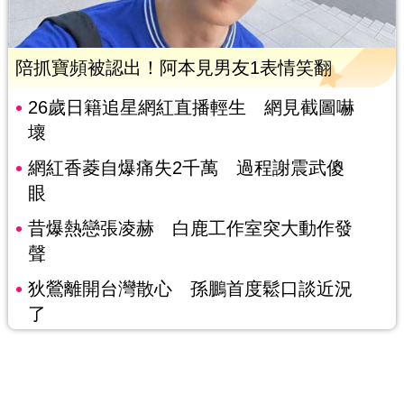
陪抓寶頻被認出！阿本見男友1表情笑翻
26歲日籍追星網紅直播輕生 網見截圖嚇
壞
網紅香菱自爆痛失2千萬 過程謝震武傻
眼
昔爆熱戀張凌赫 白鹿工作室突大動作發
聲
狄鶯離開台灣散心 孫鵬首度鬆口談近況
了