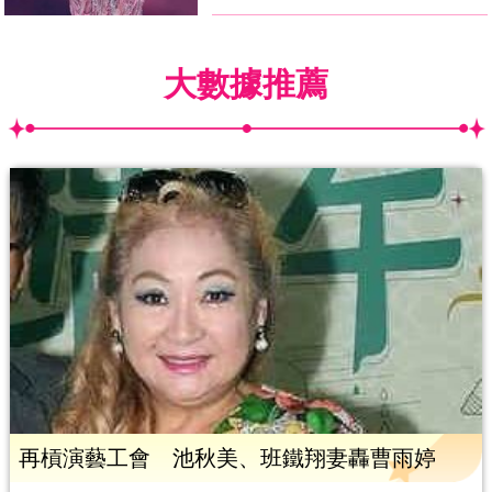
大數據推薦
再槓演藝工會 池秋美、班鐵翔妻轟曹雨婷