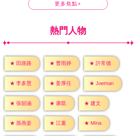
更多焦點+
熱門人物
★
田路路
★
曹雨婷
★
許常德
★
李多慧
★
姜厚任
★
Joeman
★
康凱
★
建文
★
張韶涵
★
江蕙
★
Mina
★
孫燕姿