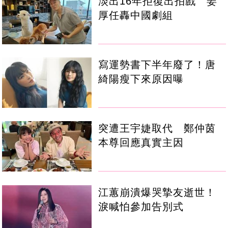
淡出16年拒復出拍戲 姜
厚任轟中國劇組
寫運勢書下半年廢了！唐
綺陽瘦下來原因曝
突遭王宇婕取代 鄭仲茵
本尊回應真實主因
江蕙崩潰爆哭摯友逝世！
淚喊怕參加告別式