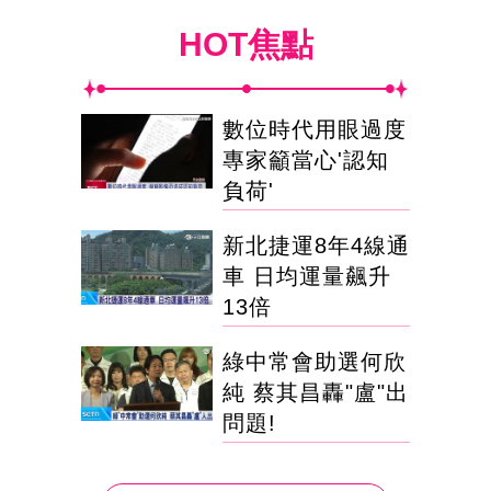
HOT焦點
數位時代用眼過度
專家籲當心'認知
負荷'
新北捷運8年4線通
車 日均運量飆升
13倍
綠中常會助選何欣
純 蔡其昌轟"盧"出
問題!