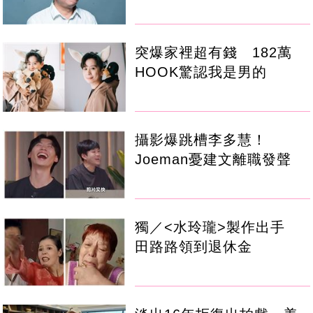
突爆家裡超有錢 182萬
HOOK驚認我是男的
攝影爆跳槽李多慧！
Joeman憂建文離職發聲
獨／<水玲瓏>製作出手
田路路領到退休金