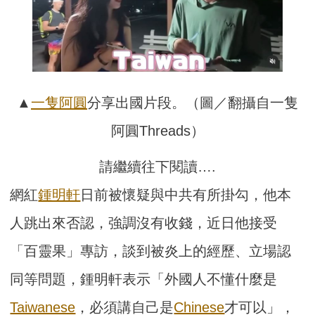
▲
一隻阿圓
分享出國片段。（圖／翻攝自一隻
阿圓Threads）
請繼續往下閱讀….
網紅
鍾明軒
日前被懷疑與中共有所掛勾，他本
人跳出來否認，強調沒有收錢，近日他接受
「百靈果」專訪，談到被炎上的經歷、立場認
同等問題，鍾明軒表示「外國人不懂什麼是
Taiwanese
，必須講自己是
Chinese
才可以」，