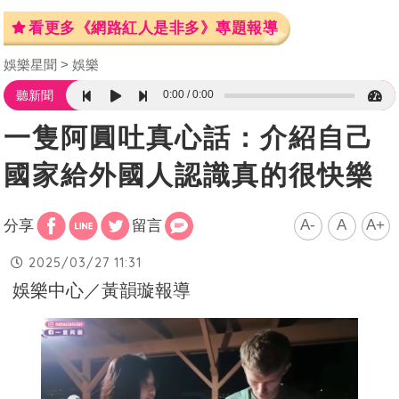
看更多《網路紅人是非多》專題報導
娛樂星聞
娛樂
0:00
0:00
聽新聞
一隻阿圓吐真心話：介紹自己
國家給外國人認識真的很快樂
A-
A
A+
分享
留言
2025/03/27 11:31
娛樂中心／黃韻璇報導