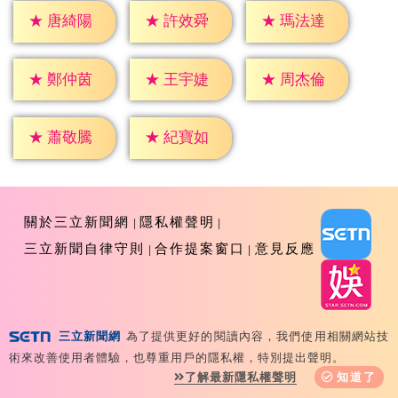
★
唐綺陽
★
許效舜
★
瑪法達
★
鄭仲茵
★
王宇婕
★
周杰倫
★
蕭敬騰
★
紀寶如
關於三立新聞網
隱私權聲明
三立新聞自律守則
合作提案窗口
意見反應
三立新聞網
為了提供更好的閱讀內容，我們使用相關網站技
Copyright ©2026 Sanlih E-Television All Rights
術來改善使用者體驗，也尊重用戶的隱私權，特別提出聲明。
Reserved 版權所有 盜用必究 台北市內湖區舊宗路一段159
了解最新隱私權聲明
知道了
號 02-8792-8888