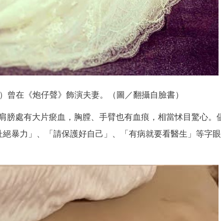
）曾在《炮仔聲》飾演夫妻。（圖／翻攝自臉書）
肩膀處有大片瘀血，胸膛、手臂也有血痕，相當怵目驚心。
杜絕暴力」、「請保護好自己」、「有病就要看醫生」等字