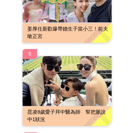
姜厚任新歡爆帶婚生子當小三！前夫
嗆正宮
6
昆凌8歲愛子拜中醫為師 幫把脈說
中1狀況