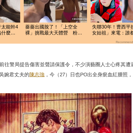
太能幹4
薔薔出國脫了！「上空全
失聯30年！曹西平
搞什麼投
裸」挑戰最大天體營 粉紅
女始祖」來電：誰
美胸被路人狂讚
妳
Recommend
前往警局提告傷害並聲請保護令，不少演藝圈人士心疼其遭
吳婉君丈夫的
陳志強
，今（27）日也PO出全身瘀血紅腫照