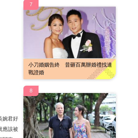
7
小刀婚姻告終 昔砸百萬辦婚禮找連
戰證婚
8
吳婉君好
就應該被