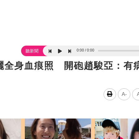
0:00
0:00
聽新聞
曬全身血痕照 開砲趙駿亞：有
A-