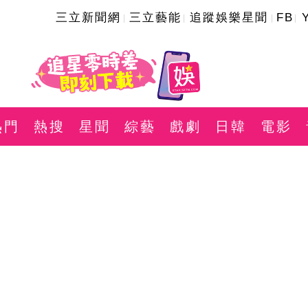
三立新聞網
三立藝能
追蹤娛樂星聞
FB
熱門
熱搜
星聞
綜藝
戲劇
日韓
電影