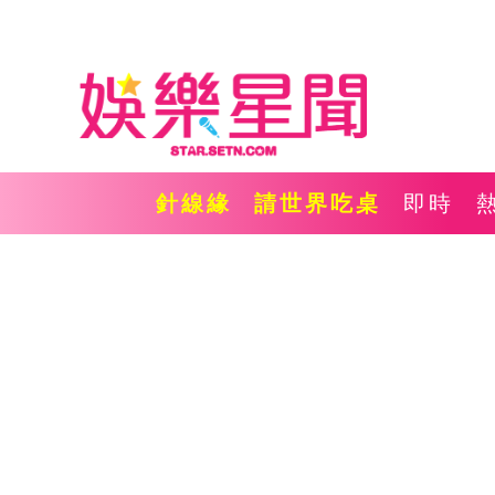
針線緣
請世界吃桌
即時