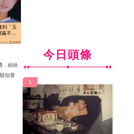
接到「玉
都贏不了
ed by
今日頭條
遇，紛紛
，疑似發
1