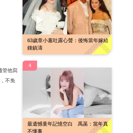
63歲章小蕙吐露心聲：後悔當年嫁給
鍾鎮濤
4
儘管他寫
眼，不免
最遺憾童年記憶空白 禹菡：當年真
不懂事