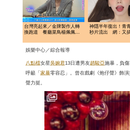
台灣亮起來／金牌製作人轉
神隱半年復出！青青
換跑道 餐廳菜鳥楊佩佩事
秒片流出 網：又
必躬親
資
娛樂中心／綜合報導
八點檔
女星
吳婉君
13日遭男友
趙駿亞
施暴，負傷
呼籲「
家暴
零容忍」。曾在戲劇《炮仔聲》飾演
聲力挺。