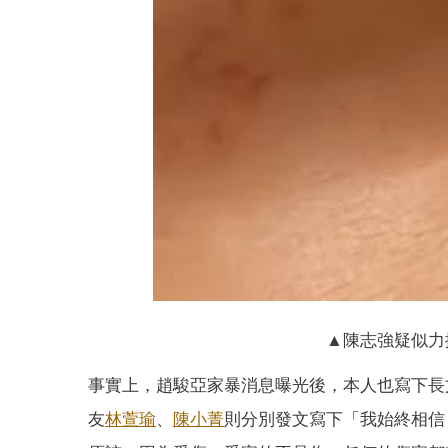
▲陳志強疑似力
事實上，趙駿亞家暴消息曝光後，本人也寫下長
友
林萱瑜
、
陳小菁
則分別發文寫下「我始終相信