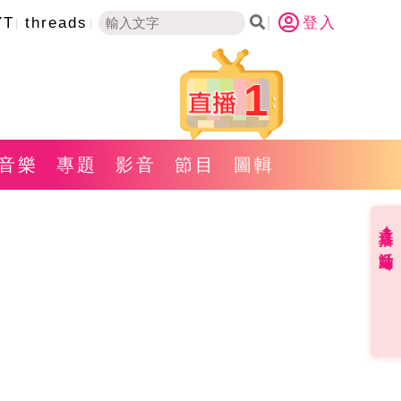
YT
threads
登入
1
音樂
專題
影音
節目
圖輯
直播✦活動