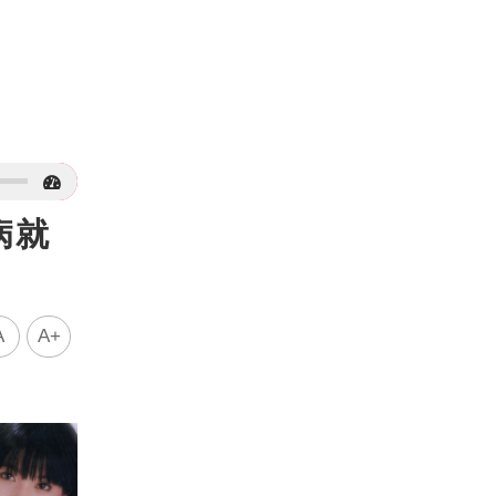
病就
A
A+