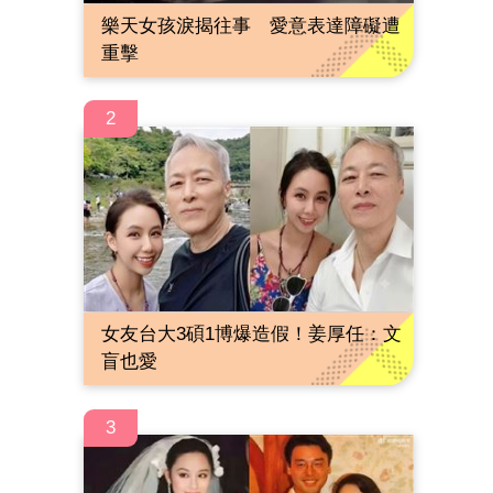
樂天女孩淚揭往事 愛意表達障礙遭
重擊
2
女友台大3碩1博爆造假！姜厚任：文
盲也愛
3