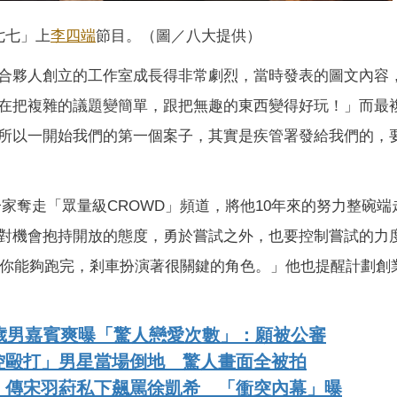
七七」上
李四端
節目。（圖／八大提供）
合夥人創立的工作室成長得非常劇烈，當時發表的圖文內容
在把複雜的議題變簡單，跟把無趣的東西變得好玩！」而最
所以一開始我們的第一個案子，其實是疾管署發給我們的，
家寧一家奪走「眾量級CROWD」頻道，將他10年來的努力整碗
對機會抱持開放的態度，勇於嘗試之外，也要控制嘗試的力
，你能夠跑完，剎車扮演著很關鍵的角色。」他也提醒計劃創
歲男嘉賓爽曝「驚人戀愛次數」：願被公審
控毆打」男星當場倒地 驚人畫面全被拍
！傳宋羽葤私下飆罵徐凱希 「衝突內幕」曝