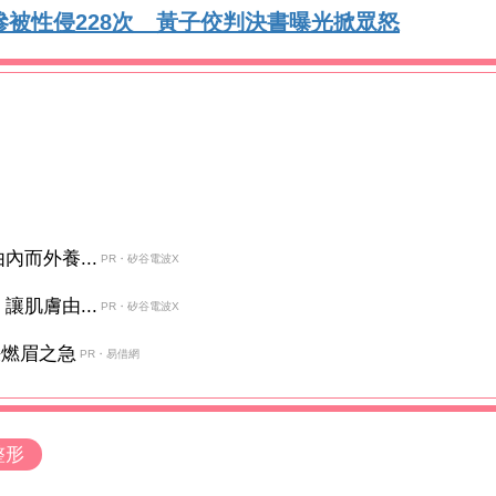
慘被性侵228次 黃子佼判決書曝光掀眾怒
而外養...
PR・矽谷電波X
肌膚由...
PR・矽谷電波X
決燃眉之急
PR・易借網
整形