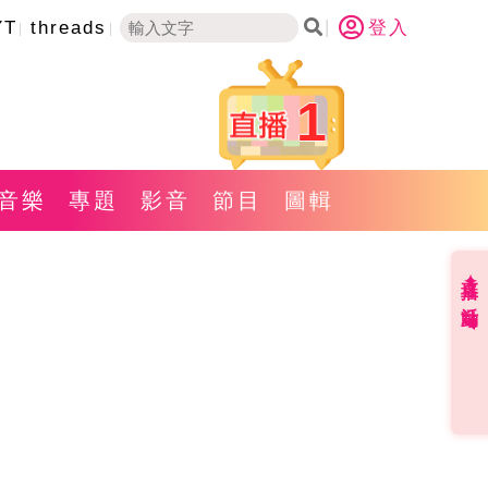
YT
threads
登入
1
音樂
專題
影音
節目
圖輯
直播✦活動