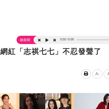
0:00
0:00
聽新聞
萬網紅「志祺七七」不忍發聲了
A-