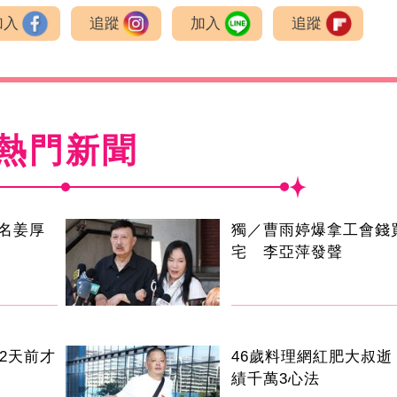
加入
追蹤
加入
追蹤
熱門新聞
名姜厚
獨／曹雨婷爆拿工會錢
宅 李亞萍發聲
2天前才
46歲料理網紅肥大叔逝
績千萬3心法