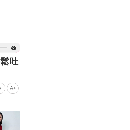
 鬆吐
A
A+