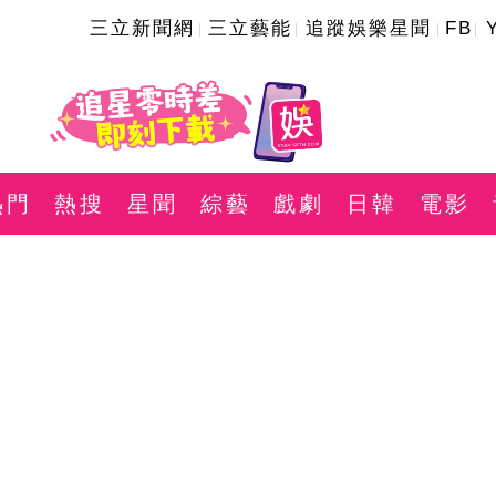
三立新聞網
三立藝能
追蹤娛樂星聞
FB
熱門
熱搜
星聞
綜藝
戲劇
日韓
電影