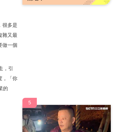
，很多是
複雜又最
要做一個
端走，引
度，「你
業的
5