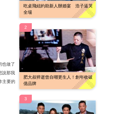
吃桌飛紐約助新人辦婚宴 浩子逼哭
全場
2
初也做了
想說那我
肥大叔猝逝曾自嘲更生人！創年收破
作主要的
億品牌
3