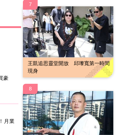
7
王凱追思靈堂開放 邱瓈寬第一時間
現身
買豪
8
！月業