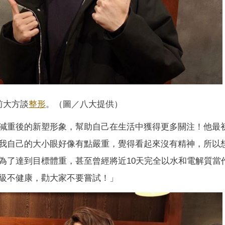
前大方談
整形
。（圖／八大提供）
減重後的新塑形象，幫助自己在生活中獲得更多關注！他最
我自己的大小眼好像有點嚴重，覺得看起來沒有精神，所以
為了達到目標體重，甚至曾經將近10天完全以水和電解質當
級不健康，勸大家不要嘗試！」