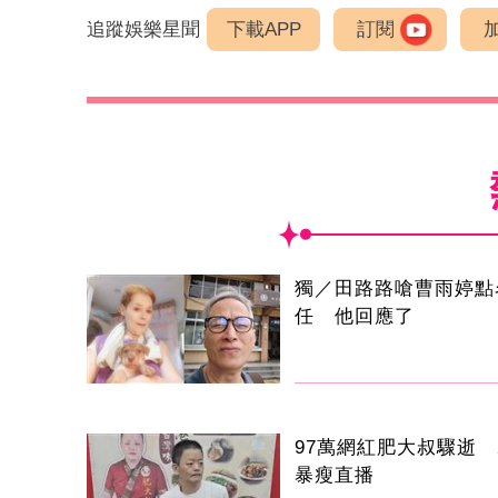
追蹤娛樂星聞
下載APP
訂閱
獨／田路路嗆曹雨婷點
任 他回應了
97萬網紅肥大叔驟逝 
暴瘦直播