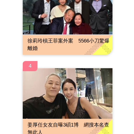
徐莉玲槓王菲案外案 5566小刀驚爆
離婚
4
姜厚任女友自曝3碩1博 網搜本名查
無此人