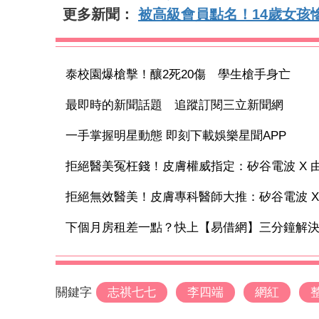
更多新聞：
被高級會員點名！14歲女孩
泰校園爆槍擊！釀2死20傷 學生槍手身亡
最即時的新聞話題 追蹤訂閱三立新聞網
一手掌握明星動態 即刻下載娛樂星聞APP
拒絕醫美冤枉錢！皮膚權威指定：矽谷電波 X 由內
拒絕無效醫美！皮膚專科醫師大推：矽谷電波 X 讓
下個月房租差一點？快上【易借網】三分鐘解
關鍵字
志祺七七
李四端
網紅