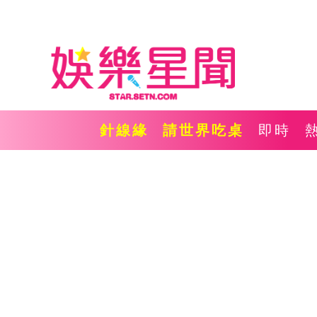
針線緣
請世界吃桌
即時