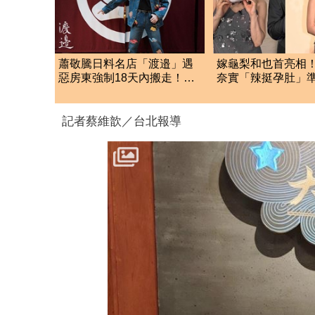
蕭敬騰日料名店「渡邉」遇
嫁龜梨和也首亮相
惡房東強制18天內搬走！逼
奈實「辣挺孕肚」
留裝潢：好聚好散
狂賀甜笑：謝謝大
記者蔡維歆／台北報導