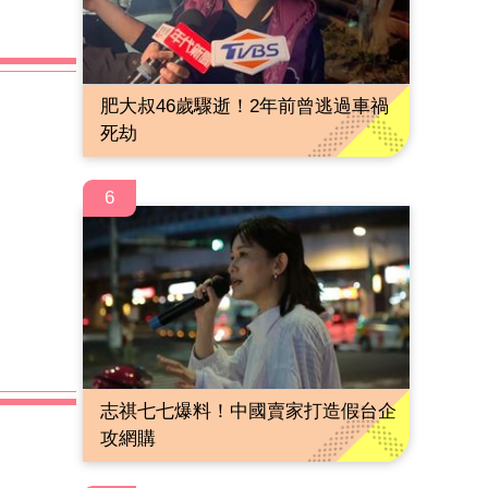
肥大叔46歲驟逝！2年前曾逃過車禍
死劫
6
志祺七七爆料！中國賣家打造假台企
攻網購