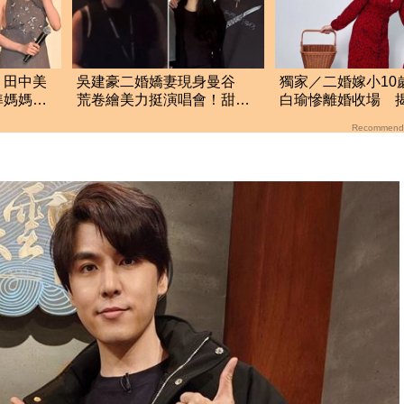
！田中美
吳建豪二婚嬌妻現身曼谷
獨家／二婚嫁小10
準媽媽被
荒卷繪美力挺演唱會！甜蜜
白瑜慘離婚收場 
家
同框合照首度曝光
鍵
Recommend