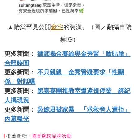
▲隋棠罕見公開
豪宅
的裝潢。（圖／翻攝自隋
棠IG）
更多新聞：
律師揭金賽綸與金秀賢「臉貼臉」
合照時間
更多新聞：
不只親親 金秀賢疑要求「性關
係」對話曝
更多新聞：
黑嘉嘉圍棋教室爆違規停業 經紀
人揭現況
更多新聞：
吳婉君被家暴 「求救旁人遭拒」
內幕曝光
推薦圖輯
隋棠腕錶品牌活動