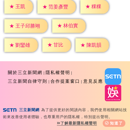
★
王凱
★
粿粿
★
范姜彥豐
★
林伯實
★
王子邱勝翊
★
甘比
★
劉鑾雄
★
陳凱韻
關於三立新聞網
隱私權聲明
三立新聞自律守則
合作提案窗口
意見反應
三立新聞網
為了提供更好的閱讀內容，我們使用相關網站技
Copyright ©2026 Sanlih E-Television All Rights
術來改善使用者體驗，也尊重用戶的隱私權，特別提出聲明。
Reserved 版權所有 盜用必究 台北市內湖區舊宗路一段159
了解最新隱私權聲明
知道了
號 02-8792-8888