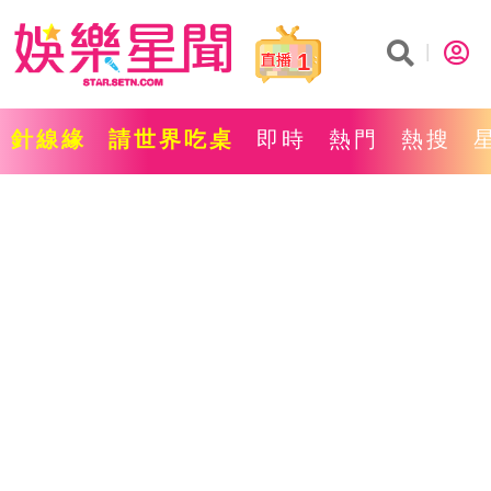
1
針線緣
請世界吃桌
即時
熱門
熱搜