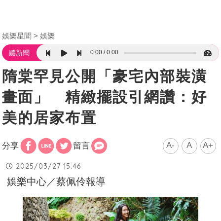
娛樂星聞
娛樂
0:00
0:00
聽新聞
隋棠罕見公開「豪宅內部裝潢
畫面」 精緻擺設引網讚：好
美的居家布置
A-
A
A+
分享
留言
2025/03/27 15:46
娛樂中心／蔡佩伶報導