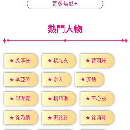
更多焦點+
熱門人物
★
姜厚任
★
楊光友
★
曹雨婷
★
余天
★
安迪
★
李亞萍
★
邱瓈寬
★
楊丞琳
★
王心凌
★
徐乃麟
★
田路路
★
徐莉玲