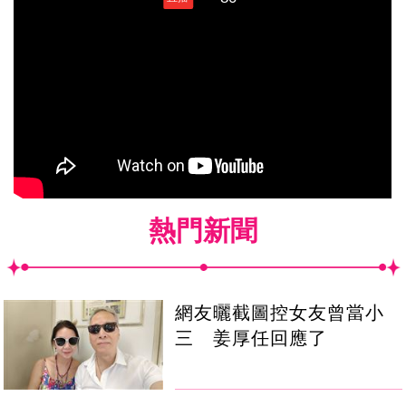
熱門新聞
網友曬截圖控女友曾當小
三 姜厚任回應了