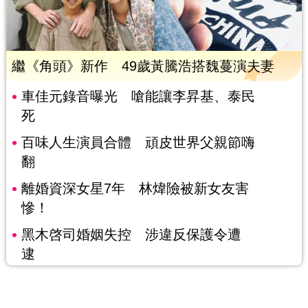
繼《角頭》新作 49歲黃騰浩搭魏蔓演夫妻
車佳元錄音曝光 嗆能讓李昇基、泰民
死
百味人生演員合體 頑皮世界父親節嗨
翻
離婚資深女星7年 林煒險被新女友害
慘！
黑木啓司婚姻失控 涉違反保護令遭
逮