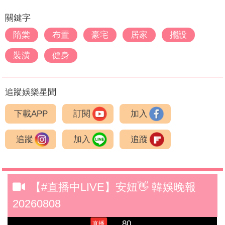
關鍵字
隋棠
布置
豪宅
居家
擺設
裝潢
健身
追蹤娛樂星聞
下載APP
訂閱
加入
追蹤
加入
追蹤
【#直播中LIVE】安妞👋 韓娛晚報
20260808