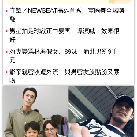
直擊／NEWBEAT高雄首秀 震胸舞全場嗨
翻
男星拍足球戲正中要害 導演喊：效果很
好
粉專謾罵林襄假女、89妹 新北男罰9千
元
影帝親密照遭外流 與男密友臉貼臉又索
吻