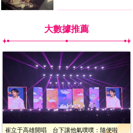
大數據推薦
崔立于高雄開唱 台下讓他氣噗噗：隨便啦