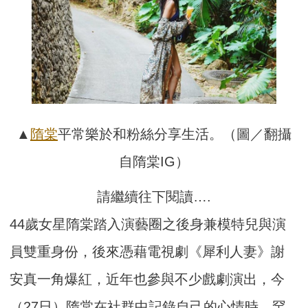
▲
隋棠
平常樂於和粉絲分享生活。（圖／翻攝
自隋棠IG）
請繼續往下閱讀….
44歲女星隋棠踏入演藝圈之後身兼模特兒與演
員雙重身份，後來憑藉電視劇《犀利人妻》謝
安真一角爆紅，近年也參與不少戲劇演出，今
（27日）隋棠在社群中記錄自己的心情時，罕