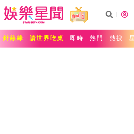
1
針線緣
請世界吃桌
即時
熱門
熱搜