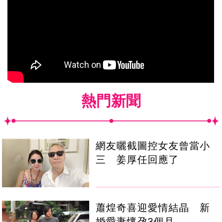
熱門新聞
網友曬截圖控女友曾當小
三 姜厚任回應了
蕭煌奇喜迎愛情結晶 新
婚愛妻懷孕3個月