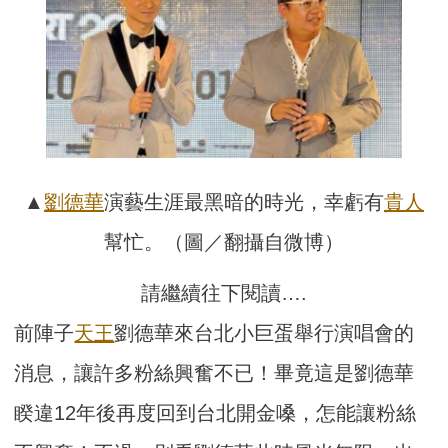
▲
劉德華
演藝生涯最黑暗的時光，幸虧有
貴人
幫忙。（圖／翻攝自微博）
請繼續往下閱讀….
前陣子
天王
劉德華來台北小巨蛋舉行演唱會的
消息，讓許多粉絲興奮不已！畢竟這是劉德華
睽違12年後再度回到台北開金嗓，怎能讓粉絲