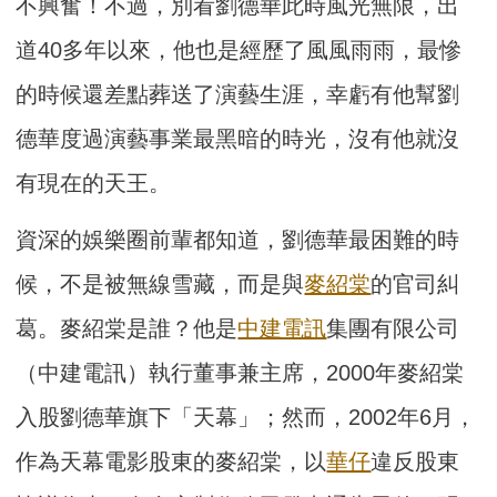
不興奮！不過，別看劉德華此時風光無限，出
道40多年以來，他也是經歷了風風雨雨，最慘
的時候還差點葬送了演藝生涯，幸虧有他幫劉
德華度過演藝事業最黑暗的時光，沒有他就沒
有現在的天王。
資深的娛樂圈前輩都知道，劉德華最困難的時
候，不是被無線雪藏，而是與
麥紹棠
的官司糾
葛。麥紹棠是誰？他是
中建電訊
集團有限公司
（中建電訊）執行董事兼主席，2000年麥紹棠
入股劉德華旗下「天幕」；然而，2002年6月，
作為天幕電影股東的麥紹棠，以
華仔
違反股東