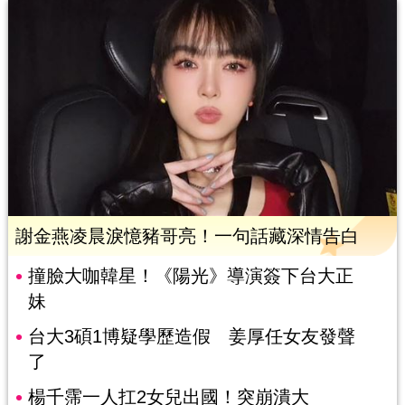
謝金燕凌晨淚憶豬哥亮！一句話藏深情告白
撞臉大咖韓星！《陽光》導演簽下台大正
妹
台大3碩1博疑學歷造假 姜厚任女友發聲
了
楊千霈一人扛2女兒出國！突崩潰大