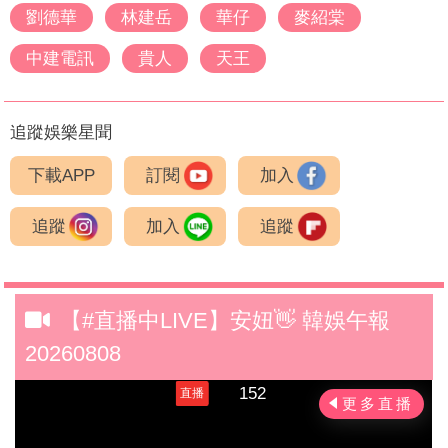
劉德華
林建岳
華仔
麥紹棠
中建電訊
貴人
天王
追蹤娛樂星聞
下載APP
訂閱
加入
追蹤
加入
追蹤
【#直播中LIVE】安妞👋 韓娛午報
20260808