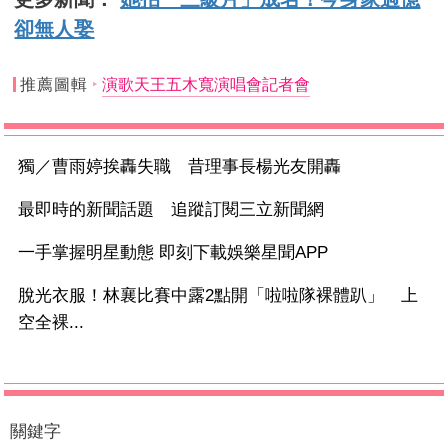
卻無人娶
推薦圖輯
演歌天王五木寬演唱會記者會
獨／曹雨婷挨轟失職 昔理事長楊光友開轟
最即時的新聞話題 追蹤訂閱三立新聞網
一手掌握明星動態 即刻下載娛樂星聞APP
脫光衣服！林襄比賽中露2點開「啦啦隊裸體趴」 上
空全裸...
關鍵字