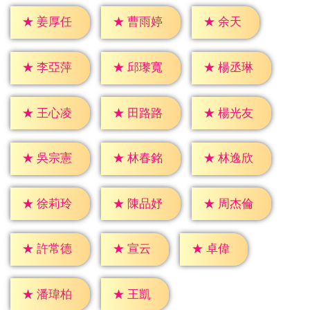
★
余天
★
姜厚任
★
曹雨婷
★
李亞萍
★
邱瓈寬
★
楊丞琳
★
王心凌
★
田路路
★
楊光友
★
吳宗憲
★
林春銘
★
林逸欣
★
徐莉玲
★
陳品妤
★
周杰倫
★
宣云
★
卓偉
★
許常德
★
王凱
★
潘瑋柏