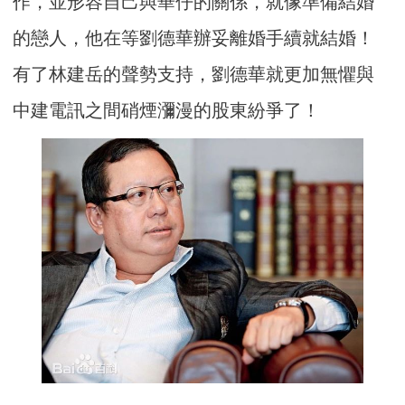
作，並形容自己與華仔的關係，就像準備結婚
的戀人，他在等劉德華辦妥離婚手續就結婚！
有了林建岳的聲勢支持，劉德華就更加無懼與
中建電訊之間硝煙瀰漫的股東紛爭了！