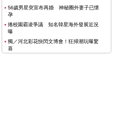
56歲男星突宣布再婚 神秘圈外妻子已懷
孕
捲校園霸凌爭議 知名韓星海外發展近況
曝
獨／河北彩花快閃文博會！狂掃潮玩曝驚
喜