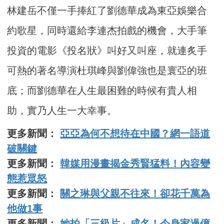
林建岳不僅一手捧紅了劉德華成為東亞娛樂合
約歌星，同時還給李連杰拍戲的機會，大手筆
投資的電影《投名狀》叫好又叫座，就連炙手
可熱的著名導演杜琪峰與劉偉強也是寰亞的班
底；而劉德華在人生最困難的時候有貴人相
助，實乃人生一大幸事。
更多新聞：
亞亞為何不想待在中國？網一語道
破關鍵
更多新聞：
韓媒用漫畫揭金秀賢猛料！內容變
態惹眾怒
更多新聞：
關之琳與父親不往來！卻花千萬為
他做1事
更多新聞：
她拍「三級片」成名！今身家過億