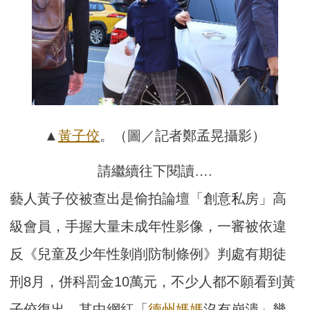
▲
黃子佼
。（圖／記者鄭孟晃攝影）
請繼續往下閱讀….
藝人黃子佼被查出是偷拍論壇「創意私房」高
級會員，手握大量未成年性影像，一審被依違
反《兒童及少年性剝削防制條例》判處有期徒
刑8月，併科罰金10萬元，不少人都不願看到黃
子佼復出，其中網紅「
德州媽媽
沒有崩潰」幾