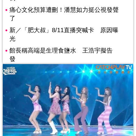
痛心文化預算遭刪！潘慧如力挺公視發聲
了
新／「肥大叔」8/11直播突喊卡 原因曝
光
館長稱高端是生理食鹽水 王浩宇擬告
發