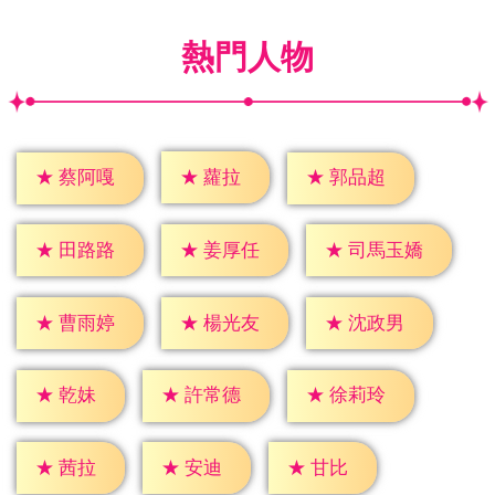
熱門人物
★
蘿拉
★
蔡阿嘎
★
郭品超
★
田路路
★
姜厚任
★
司馬玉嬌
★
曹雨婷
★
楊光友
★
沈政男
★
乾妹
★
許常德
★
徐莉玲
★
茜拉
★
安迪
★
甘比