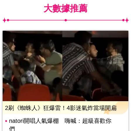
大數據推薦
2刷《蜘蛛人》狂爆雷！4影迷氣炸當場開扁
natori開唱人氣爆棚 嗨喊：超級喜歡你
們