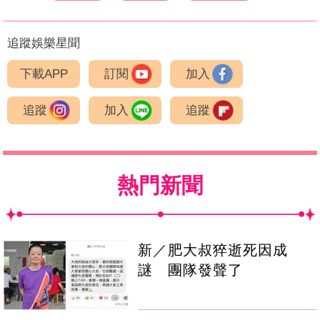
追蹤娛樂星聞
下載APP
訂閱
加入
追蹤
加入
追蹤
熱門新聞
新／肥大叔猝逝死因成
謎 團隊發聲了