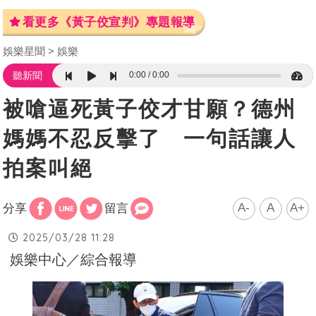
看更多《黃子佼宣判》專題報導
娛樂星聞
娛樂
0:00
0:00
聽新聞
被嗆逼死黃子佼才甘願？德州
媽媽不忍反擊了 一句話讓人
拍案叫絕
A-
A
A+
分享
留言
2025/03/28 11:28
娛樂中心／綜合報導