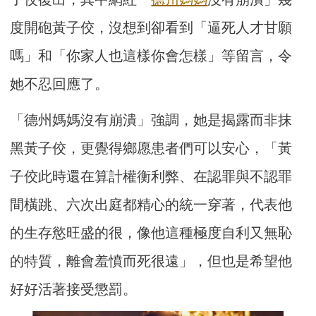
度開砲黃子佼，沒想到卻看到「逼死人才甘願
嗎」和「你家人也這樣你會怎樣」等留言，令
她不忍回應了。
「德州媽媽沒有崩潰」強調，她是揭露而非抹
黑黃子佼，更覺得鄉愿患者們可以安心，「黃
子佼此時還在算計權衡利弊、在認罪與不認罪
間橫跳、六次出庭都精心的統一穿著，代表他
的生存慾旺盛的很，像他這種極度自利又無恥
的特質，離會羞憤而死很遠」，但也是希望他
好好活著接受懲罰。