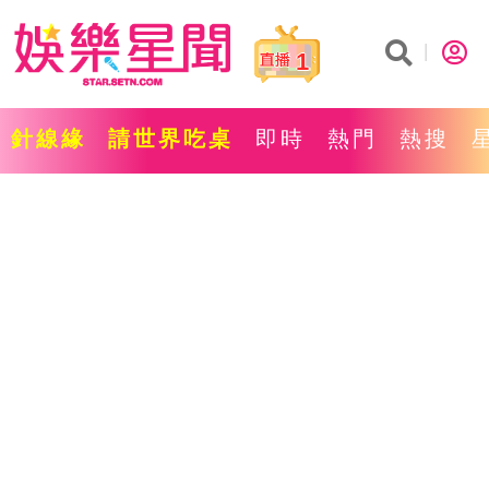
1
針線緣
請世界吃桌
即時
熱門
熱搜