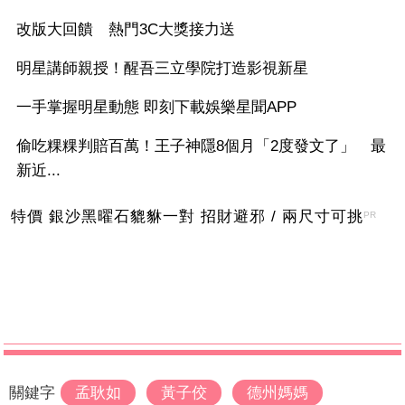
改版大回饋 熱門3C大獎接力送
明星講師親授！醒吾三立學院打造影視新星
一手掌握明星動態 即刻下載娛樂星聞APP
偷吃粿粿判賠百萬！王子神隱8個月「2度發文了」 最
新近...
特價 銀沙黑曜石貔貅一對 招財避邪 / 兩尺寸可挑
PR
關鍵字
孟耿如
黃子佼
德州媽媽