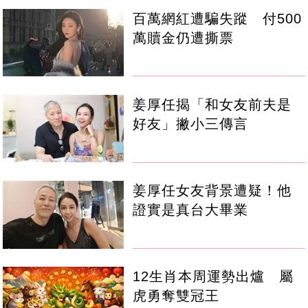
百萬網紅遭騙失蹤 付500
萬贖金仍遭撕票
姜厚任揭「和女友前夫是
好友」撇小三傳言
姜厚任女友背景遭疑！他
證實是真台大畢業
12生肖本周運勢出爐 屬
虎勇奪雙冠王