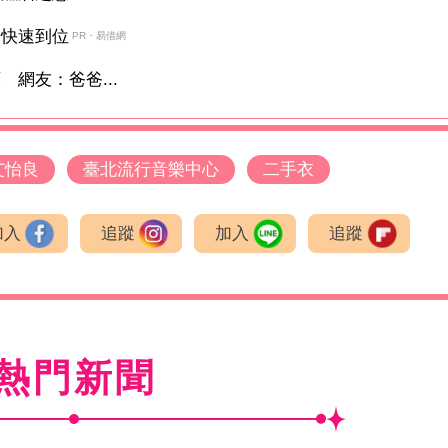
金快速到位
PR・易借網
網友：爸爸...
艾怡良
臺北流行音樂中心
二手衣
加入
追蹤
加入
追蹤
熱門新聞