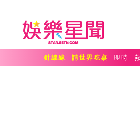
針線緣
請世界吃桌
即時