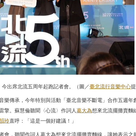
，今出席北流五周年起跑記者會。（圖／
臺北流行音樂中心
提
音樂傳承，今年特別與活動「臺北音樂不斷電」合作五週年
雷擎。蘇慧倫聽聞〈心流〉作詞人
葛大為
想來北流擺攤賣麵
韻玲
直呼：「這是一個好建議！」
者會，聽聞作詞人葛大為想來北流擺攤賣麵線，讓她表示之