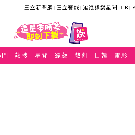
三立新聞網
三立藝能
追蹤娛樂星聞
FB
熱門
熱搜
星聞
綜藝
戲劇
日韓
電影