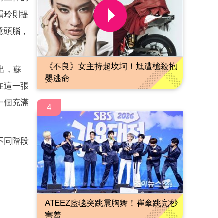
韻玲則提
意頭腦，
《不良》女主持超坎坷！尪遭槍殺抱
出，蘇
嬰逃命
在這一張
一個充滿
4
不同階段
ATEEZ藍毯突跳震胸舞！崔傘跳完秒
害羞