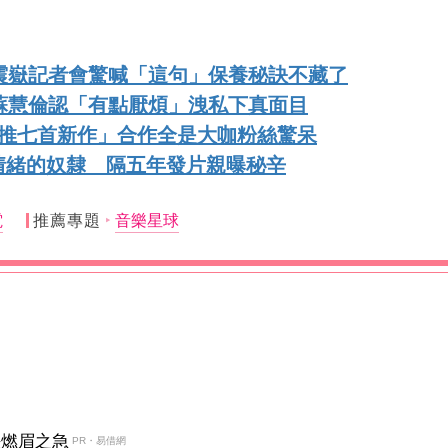
震嶽記者會驚喊「這句」保養秘訣不藏了
蘇慧倫認「有點厭煩」洩私下真面目
狂推七首新作」合作全是大咖粉絲驚呆
情緒的奴隸 隔五年發片親曝秘辛
電
推薦專題
音樂星球
決燃眉之急
PR・易借網