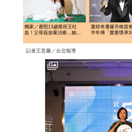
獨家／鹿熙13歲罹癌王吐
蕭煌奇遭爆升格當
血！父母簽放棄治療…她揭
半年傳「愛妻懷孕3
ICU「充滿死亡氣息」
人回應了
記者王意馨／台北報導