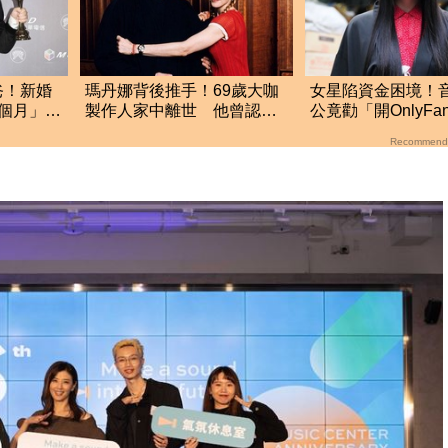
爸！新婚
瑪丹娜背後推手！69歲大咖
女星陷資金困境！
個月」本
製作人家中離世 他曾認：
公竟勸「開OnlyFa
晚年陷藥物成癮困境
她理智線秒斷裂
Recommend