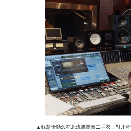
▲蘇慧倫動念在北流擺攤賣二手衣，對此黃