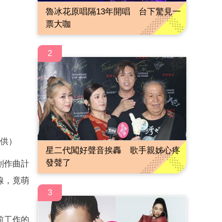
魯冰花原唱隔13年開唱 台下驚見一
票大咖
2
供）
星二代闖好聲音挨轟 歌手親姊心疼
發聲了
創作曲計
線，竟萌
3
前工作的