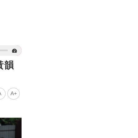
黃韻
A
A+