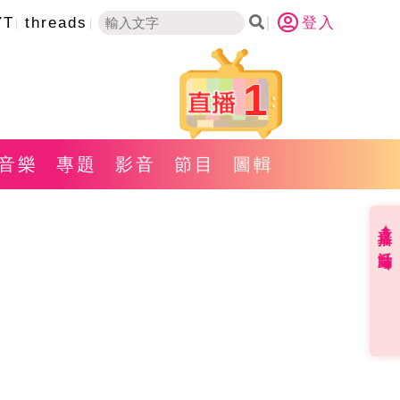
YT
threads
登入
1
音樂
專題
影音
節目
圖輯
直播✦活動