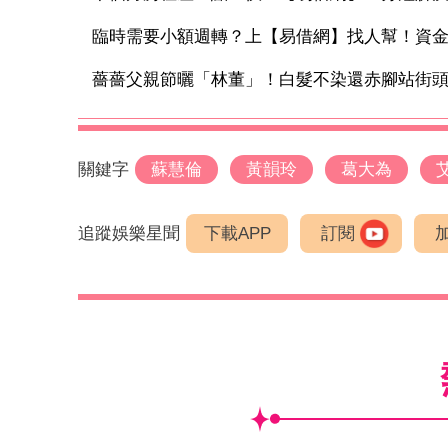
臨時需要小額週轉？上【易借網】找人幫！資
薔薔父親節曬「林董」！白髮不染還赤腳站街頭 
關鍵字
蘇慧倫
黃韻玲
葛大為
追蹤娛樂星聞
下載APP
訂閱