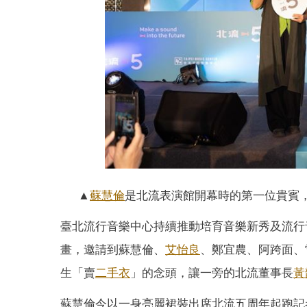
▲
蘇慧倫
是北流表演館開幕時的第一位貴賓
臺北流行音樂中心持續推動培育音樂新秀及流行
畫，邀請到蘇慧倫、
艾怡良
、鄭宜農、阿跨面、
生「賣
二手衣
」的念頭，讓一旁的北流董事長
黃
蘇慧倫今以一身亮麗裙裝出席北流五周年起跑記