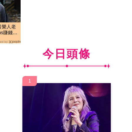
音樂人老
ns賺錢」
ed by
今日頭條
1