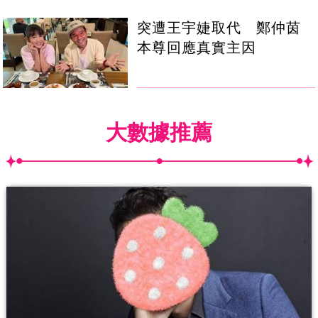
突遭王宇婕取代 鄭仲茵
本尊回應真實主因
大數據推薦