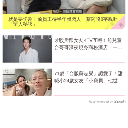
就是要切割！前員工待半年就閃人 蔡阿嘎8字親吐
「留人秘訣」
才駁斥跟女友KTV互毆！前兒童
台哥哥深夜現身商務酒店 一晚
豪砸5萬元
71歲「台版蘇志燮」認愛了！甜
喊小24歲女友「小寶貝」七世情
緣震撼曝光
Recommended by