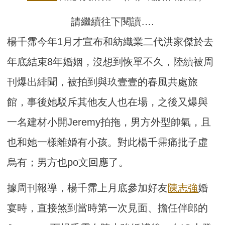
請繼續往下閱讀….
楊千霈今年1月才宣布和紡織業二代洪家傑於去
年底結束8年婚姻，沒想到恢單不久，陸續被周
刊爆出緋聞，被拍到與玖壹壹的春風共處旅
館，事後她駁斥其他友人也在場，之後又爆與
一名建材小開Jeremy拍拖，男方外型帥氣，且
也和她一樣離婚有小孩。對此楊千霈痛批子虛
烏有；男方也po文回應了。
據周刊報導，楊千霈上月底參加好友
陳志強
婚
宴時，直接煞到當時第一次見面、擔任伴郎的