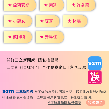
★
康凱
★
許常德
★
亞莉安娜
★
霖霖
★
林襄
★
小龍女
★
蔡阿嘎
★
姜厚任
關於三立新聞網
隱私權聲明
三立新聞自律守則
合作提案窗口
意見反應
三立新聞網
為了提供更好的閱讀內容，我們使用相關網站技
Copyright ©2026 Sanlih E-Television All Rights
術來改善使用者體驗，也尊重用戶的隱私權，特別提出聲明。
Reserved 版權所有 盜用必究 台北市內湖區舊宗路一段159
了解最新隱私權聲明
知道了
號 02-8792-8888