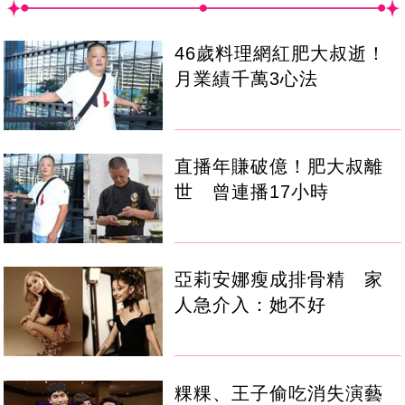
46歲料理網紅肥大叔逝！
月業績千萬3心法
直播年賺破億！肥大叔離
世 曾連播17小時
亞莉安娜瘦成排骨精 家
人急介入：她不好
粿粿、王子偷吃消失演藝