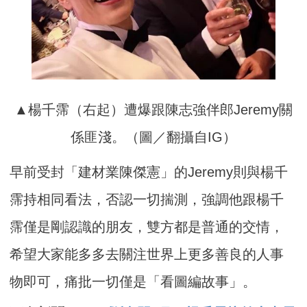
▲楊千霈（右起）遭爆跟陳志強伴郎Jeremy關
係匪淺。（圖／翻攝自IG）
早前受封「建材業陳傑憲」的Jeremy則與楊千
霈持相同看法，否認一切揣測，強調他跟楊千
霈僅是剛認識的朋友，雙方都是普通的交情，
希望大家能多多去關注世界上更多善良的人事
物即可，痛批一切僅是「看圖編故事」。