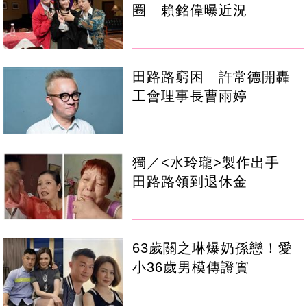
圈 賴銘偉曝近況
田路路窮困 許常德開轟
工會理事長曹雨婷
獨／<水玲瓏>製作出手
田路路領到退休金
63歲關之琳爆奶孫戀！愛
小36歲男模傳證實