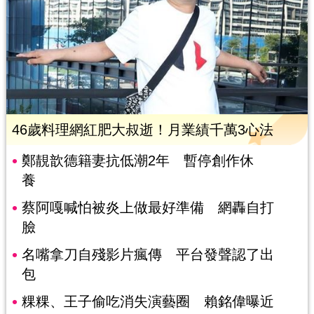
46歲料理網紅肥大叔逝！月業績千萬3心法
鄭靚歆德籍妻抗低潮2年 暫停創作休
養
蔡阿嘎喊怕被炎上做最好準備 網轟自打
臉
名嘴拿刀自殘影片瘋傳 平台發聲認了出
包
粿粿、王子偷吃消失演藝圈 賴銘偉曝近