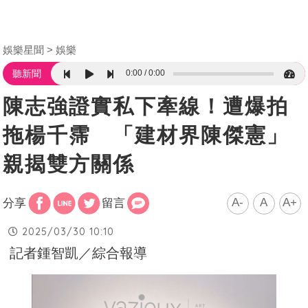
娛樂星聞
娛樂
0:00
0:00
聽新聞
陳志強證實私下牽線！遭爆拍
拖楊千霈 「建材界陳傑憲」
親揭雙方關係
A-
A
A+
分享
留言
2025/03/30 10:10
記者鍾智凱／綜合報導