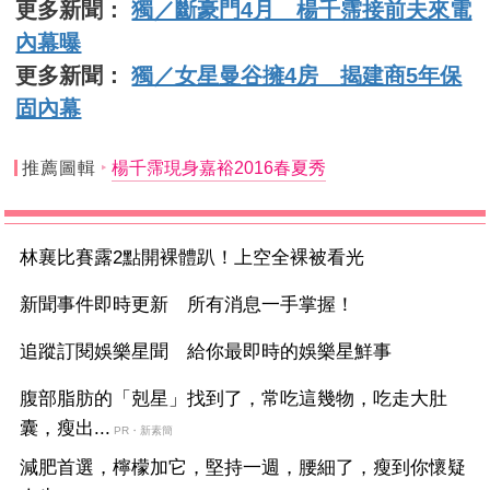
更多新聞：
獨／斷豪門4月 楊千霈接前夫來電
內幕曝
更多新聞：
獨／女星曼谷擁4房 揭建商5年保
固內幕
推薦圖輯
楊千霈現身嘉裕2016春夏秀
林襄比賽露2點開裸體趴！上空全裸被看光
新聞事件即時更新 所有消息一手掌握！
追蹤訂閱娛樂星聞 給你最即時的娛樂星鮮事
腹部脂肪的「剋星」找到了，常吃這幾物，吃走大肚
囊，瘦出...
PR・新素簡
減肥首選，檸檬加它，堅持一週，腰細了，瘦到你懷疑