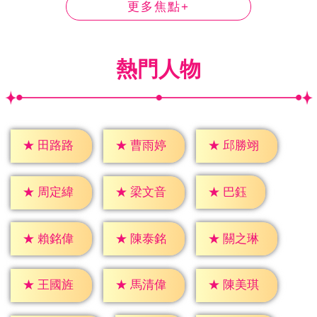
更多焦點+
熱門人物
★
田路路
★
曹雨婷
★
邱勝翊
★
巴鈺
★
周定緯
★
梁文音
★
賴銘偉
★
陳泰銘
★
關之琳
★
王國旌
★
馬清偉
★
陳美琪