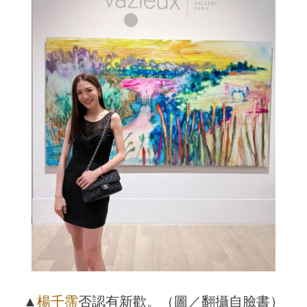
▲
楊千霈
否認有新歡。（圖／翻攝自臉書）