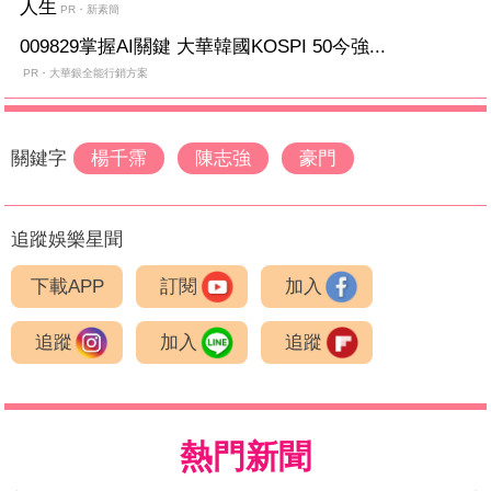
人生
PR・新素簡
009829掌握AI關鍵 大華韓國KOSPI 50今強...
PR・大華銀全能行銷方案
關鍵字
楊千霈
陳志強
豪門
追蹤娛樂星聞
下載APP
訂閱
加入
追蹤
加入
追蹤
熱門新聞