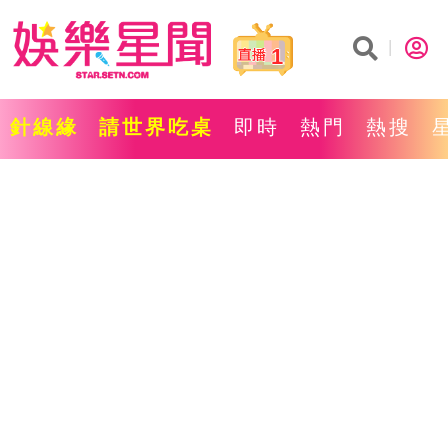
1
針線緣
請世界吃桌
即時
熱門
熱搜