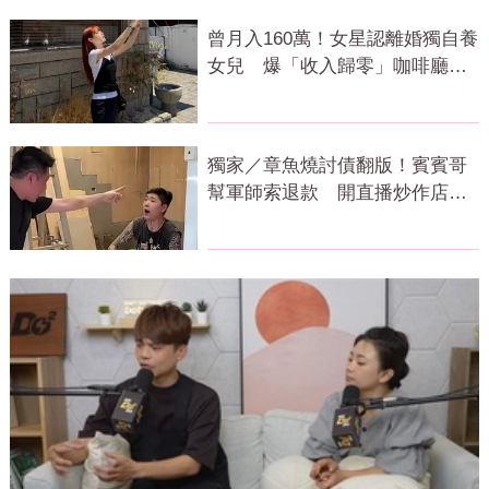
曾月入160萬！女星認離婚獨自養
女兒 爆「收入歸零」咖啡廳打
工近況曝
獨家／章魚燒討債翻版！賓賓哥
幫軍師索退款 開直播炒作店家
急報案