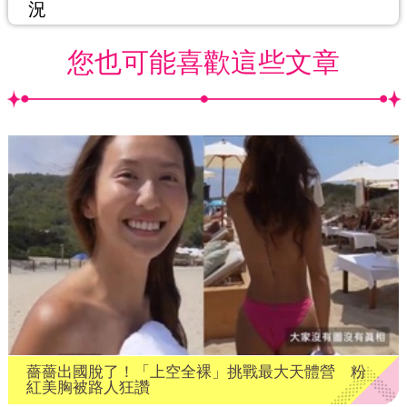
況
您也可能喜歡這些文章
薔薔出國脫了！「上空全裸」挑戰最大天體營 粉
紅美胸被路人狂讚