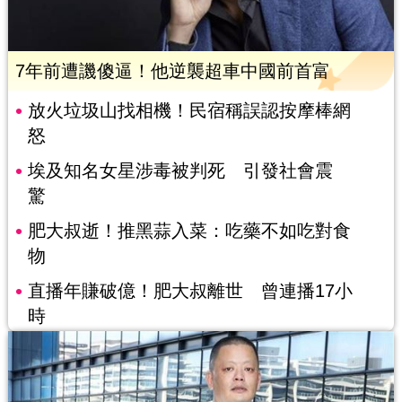
7年前遭譏傻逼！他逆襲超車中國前首富
放火垃圾山找相機！民宿稱誤認按摩棒網
怒
埃及知名女星涉毒被判死 引發社會震
驚
肥大叔逝！推黑蒜入菜：吃藥不如吃對食
物
直播年賺破億！肥大叔離世 曾連播17小
時