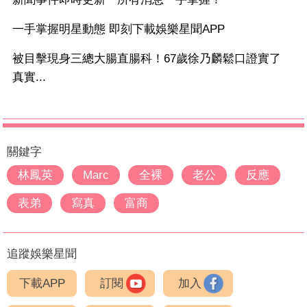
一手掌握明星動態 即刻下載娛樂星聞APP
被目擊現身三總大腸直腸科！67歲徐乃麟鬆口證實了
真實...
關鍵字
林鳳英
Marc
全裸
老公
反應
表弟
寫真
富商
追蹤娛樂星聞
下載APP
訂閱
加入