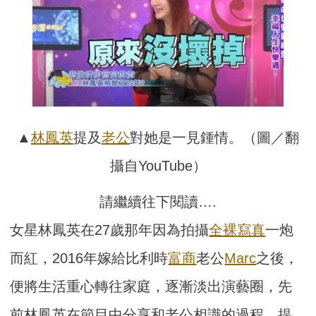
▲
林鳳英
提及
老公
對她是一見鍾情。（圖／翻
攝自YouTube）
請繼續往下閱讀….
女星林鳳英在27歲那年因為拍攝
全裸
寫真
一炮
而紅，2016年嫁給比利時
富商
老公
Marc
之後，
便將生活重心轉往家庭，逐漸淡出演藝圈，先
前林鳳英在節目中分享和老公相識的過程，提