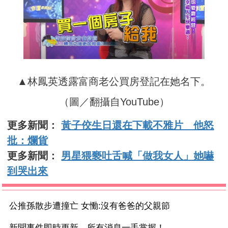
▲林鳳英透露富商老公買房登記在她名下。
（圖／翻攝自YouTube）
更多新聞：
黃子佼生日還在下載不雅片 他怒
批：爛貨
更多新聞：
男星猥褻吐舌喊「做我女人」她嚇
到哭出來
公推孫散步遭撞亡 女慟:沒有爸爸的父親節
新聞事件即時更新 所有消息一手掌握！