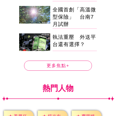
全國首創「高溫微
型保險」 台南7
月試辦
執法重壓 外送平
台還有選擇？
更多焦點+
熱門人物