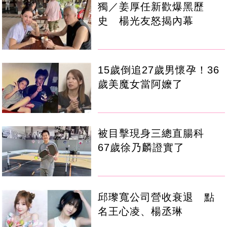
獨／姜厚任新歡爆黑歷
史 楊光友怒揭內幕
15歲倒追27歲男懷孕！36
歲美魔女當阿嬤了
被目擊現身三總直腸科
67歲徐乃麟證實了
邱瓈寬公司營收衰退 點
名王心凌、楊丞琳