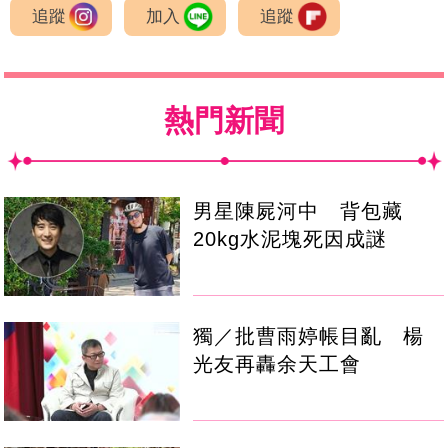
追蹤
加入
追蹤
熱門新聞
男星陳屍河中 背包藏
20kg水泥塊死因成謎
獨／批曹雨婷帳目亂 楊
光友再轟余天工會