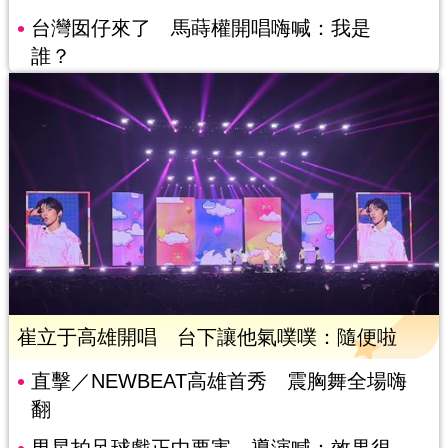
台灣囡仔來了 馬蒔權開唱嗨喊：我是
誰？
崔立于高雄開唱 台下讓他氣噗噗：隨便啦
直擊／NEWBEAT高雄首秀 震胸舞全場嗨
翻
男星拍足球戲正中要害 導演喊：效果很