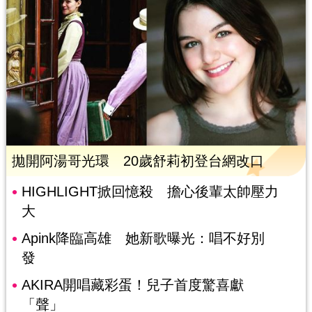
拋開阿湯哥光環 20歲舒莉初登台網改口
HIGHLIGHT掀回憶殺 擔心後輩太帥壓力
大
Apink降臨高雄 她新歌曝光：唱不好別
發
AKIRA開唱藏彩蛋！兒子首度驚喜獻
「聲」