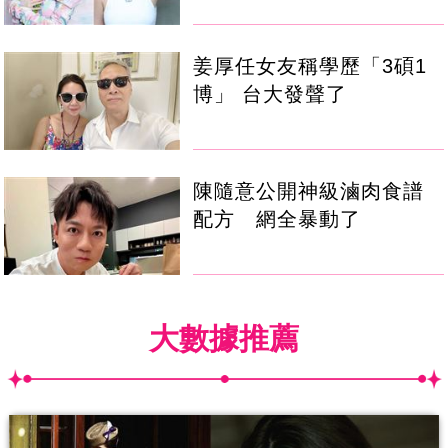
姜厚任女友稱學歷「3碩1
博」 台大發聲了
陳隨意公開神級滷肉食譜
配方 網全暴動了
大數據推薦