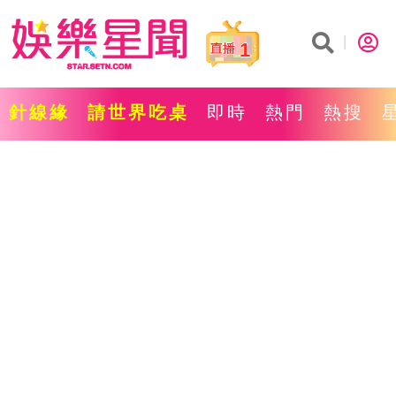
1
針線緣
請世界吃桌
即時
熱門
熱搜