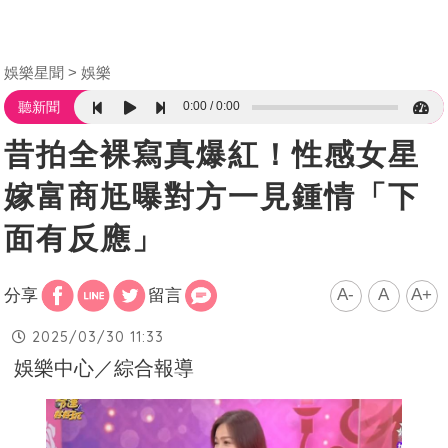
娛樂星聞
娛樂
0:00
0:00
聽新聞
昔拍全裸寫真爆紅！性感女星
嫁富商尪曝對方一見鍾情「下
面有反應」
A-
A
A+
分享
留言
2025/03/30 11:33
娛樂中心／綜合報導