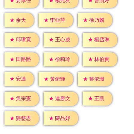
★
姜厚任
★
楊光友
★
曹雨婷
★
余天
★
李亞萍
★
徐乃麟
★
邱瓈寬
★
王心凌
★
楊丞琳
★
田路路
★
徐莉玲
★
林伯實
★
安迪
★
黃鐙輝
★
蔡依珊
★
王凱
★
吳宗憲
★
連勝文
★
龔慈恩
★
陳品妤