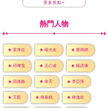
更多焦點+
熱門人物
★
姜厚任
★
楊光友
★
曹雨婷
★
邱瓈寬
★
王心凌
★
楊丞琳
★
余天
★
田路路
★
李亞萍
★
王凱
★
林春銘
★
林逸欣