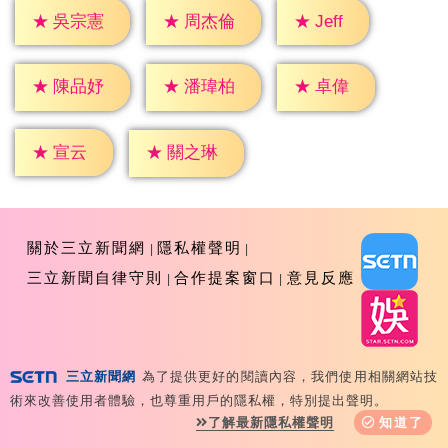
★
Jeff
★
吳宗憲
★
周杰倫
★
卓偉
★
陳品妤
★
潘瑋柏
★
宣云
★
關之琳
關於三立新聞網
隱私權聲明
三立新聞自律守則
合作提案窗口
意見反應
三立新聞網
為了提供更好的閱讀內容，我們使用相關網站技
Copyright ©2026 Sanlih E-Television All Rights
術來改善使用者體驗，也尊重用戶的隱私權，特別提出聲明。
Reserved 版權所有 盜用必究 台北市內湖區舊宗路一段159
了解最新隱私權聲明
知道了
號 02-8792-8888