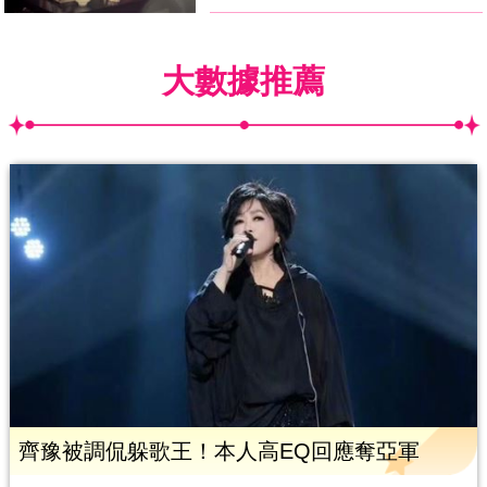
大數據推薦
齊豫被調侃躲歌王！本人高EQ回應奪亞軍