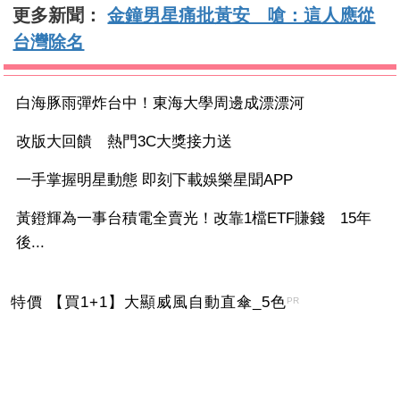
更多新聞：
金鐘男星痛批黃安 嗆：這人應從
台灣除名
白海豚雨彈炸台中！東海大學周邊成漂漂河
改版大回饋 熱門3C大獎接力送
一手掌握明星動態 即刻下載娛樂星聞APP
黃鐙輝為一事台積電全賣光！改靠1檔ETF賺錢 15年
後...
特價 【買1+1】大顯威風自動直傘_5色
PR