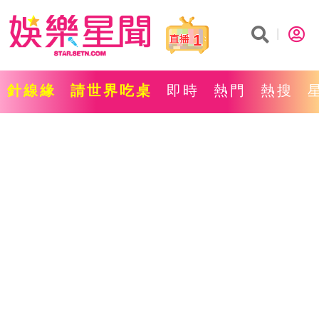
1
針線緣
請世界吃桌
即時
熱門
熱搜