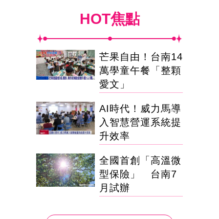
HOT焦點
芒果自由！台南14
萬學童午餐「整顆
愛文」
AI時代！威力馬導
入智慧營運系統提
升效率
全國首創「高溫微
型保險」 台南7
月試辦