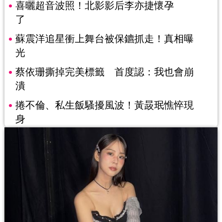
喜曬超音波照！北影影后李亦捷懷孕
了
蘇震洋追星衝上舞台被保鑣抓走！真相曝
光
蔡依珊撕掉完美標籤 首度認：我也會崩
潰
捲不倫、私生飯騷擾風波！黃晸珉憔悴現
身