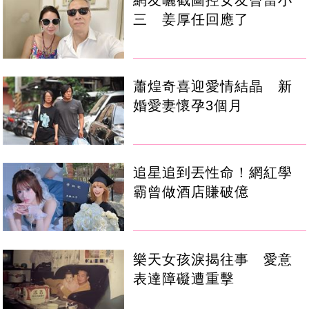
網友曬截圖控女友曾當小
三 姜厚任回應了
蕭煌奇喜迎愛情結晶 新
婚愛妻懷孕3個月
追星追到丟性命！網紅學
霸曾做酒店賺破億
樂天女孩淚揭往事 愛意
表達障礙遭重擊