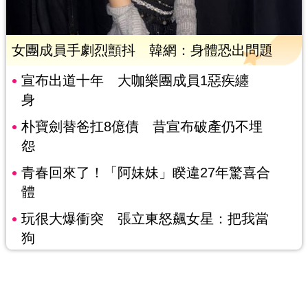
女團成員手劇烈顫抖 韓網：身體恐出問題
宣布出道十年 大咖樂團成員1惡疾纏
身
朴寶劍替爸扛8億債 昔宣布破產仍不埋
怨
青春回來了！「阿妹妹」睽違27年驚喜合
體
玩很大爆衝突 張立東怒飆女星：把我當
狗