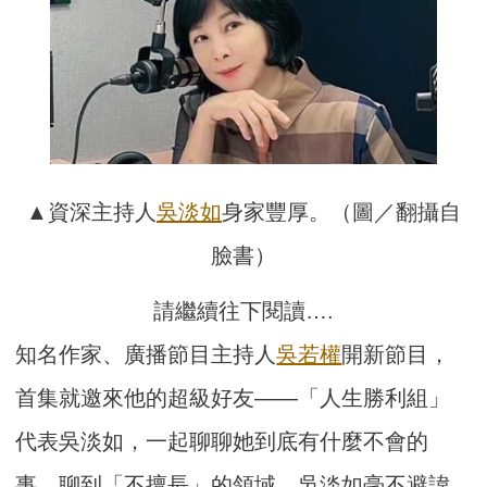
▲資深主持人
吳淡如
身家豐厚。（圖／翻攝自
臉書）
請繼續往下閱讀….
知名作家、廣播節目主持人
吳若權
開新節目，
首集就邀來他的超級好友——「人生勝利組」
代表吳淡如，一起聊聊她到底有什麼不會的
事。聊到「不擅長」的領域，吳淡如毫不避諱