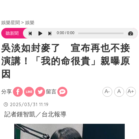
娛樂星聞
娛樂
0:00
0:00
聽新聞
吳淡如封麥了 宣布再也不接
演講！「我的命很貴」親曝原
因
A-
A
A+
分享
留言
2025/03/31 11:19
記者鍾智凱／台北報導