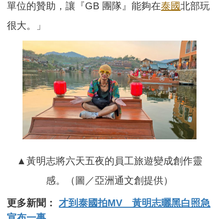
單位的贊助，讓『GB 團隊』能夠在
泰國
北部玩
很大。」
▲黃明志將六天五夜的員工旅遊變成創作靈
感。（圖／亞洲通文創提供）
更多新聞：
才到泰國拍MV 黃明志曬黑白照急
宣布一事