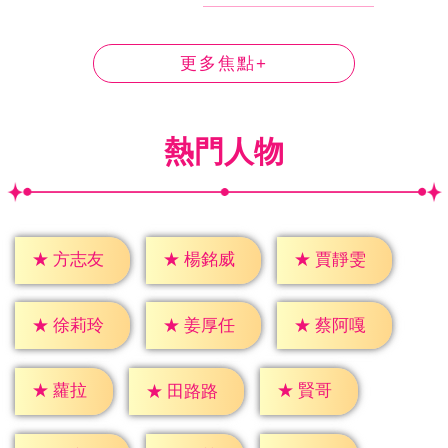
更多焦點+
熱門人物
★
方志友
★
楊銘威
★
賈靜雯
★
徐莉玲
★
姜厚任
★
蔡阿嘎
★
蘿拉
★
賢哥
★
田路路