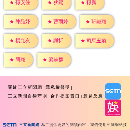
★
狄鶯
★
孫鵬
★
孫安佐
★
陳品妤
★
曹雨婷
★
班鐵翔
★
謝忻
★
楊光友
★
司馬玉嬌
★
阿翔
★
梁赫群
關於三立新聞網
隱私權聲明
三立新聞自律守則
合作提案窗口
意見反應
三立新聞網
為了提供更好的閱讀內容，我們使用相關網站技
Copyright ©2026 Sanlih E-Television All Rights