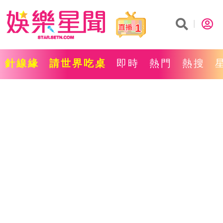
1
針線緣
請世界吃桌
即時
熱門
熱搜