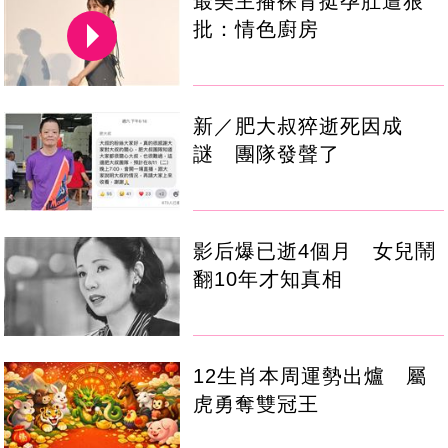
最美主播裸背挺孕肚遭狠
批：情色廚房
新／肥大叔猝逝死因成
謎 團隊發聲了
影后爆已逝4個月 女兒鬧
翻10年才知真相
12生肖本周運勢出爐 屬
虎勇奪雙冠王