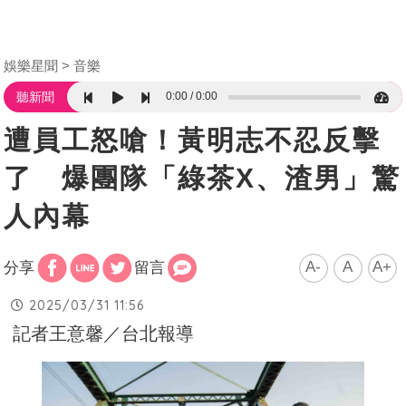
娛樂星聞
音樂
0:00
0:00
聽新聞
遭員工怒嗆！黃明志不忍反擊
了 爆團隊「綠茶X、渣男」驚
人內幕
A-
A
A+
分享
留言
2025/03/31 11:56
記者王意馨／台北報導