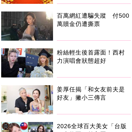
百萬網紅遭騙失蹤 付500
萬贖金仍遭撕票
粉絲輕生後首露面！西村
力演唱會狀態超好
姜厚任揭「和女友前夫是
好友」撇小三傳言
2026全球百大美女「台版