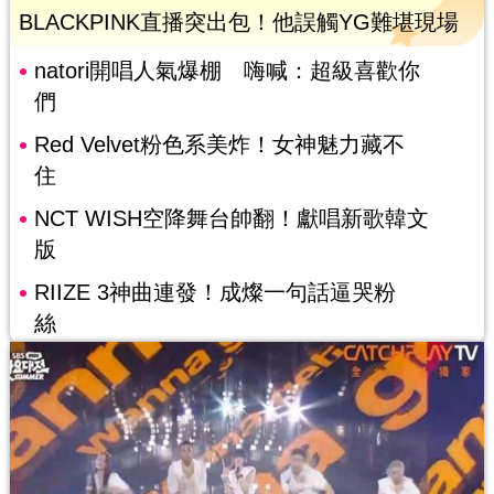
BLACKPINK直播突出包！他誤觸YG難堪現場
natori開唱人氣爆棚 嗨喊：超級喜歡你
們
Red Velvet粉色系美炸！女神魅力藏不
住
NCT WISH空降舞台帥翻！獻唱新歌韓文
版
RIIZE 3神曲連發！成燦一句話逼哭粉
絲