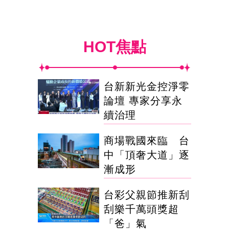
HOT焦點
台新新光金控淨零
論壇 專家分享永
續治理
商場戰國來臨 台
中「頂奢大道」逐
漸成形
台彩父親節推新刮
刮樂千萬頭獎超
「爸」氣