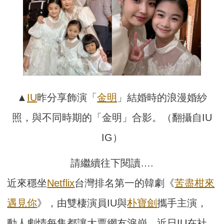
▲
IU
昨分享飾演「
金明
」結婚時的浪漫婚紗
照，與不同時期的「金明」合影。（翻攝自IU
IG）
請繼續往下閱讀….
近來穩坐
Netflix
台灣排名第一的韓劇《
苦盡柑來
遇見你
》，由雙棲演員IU與
朴寶劍
攜手主演，
動人劇情每集都讓大票網友淚崩，近日IU在社