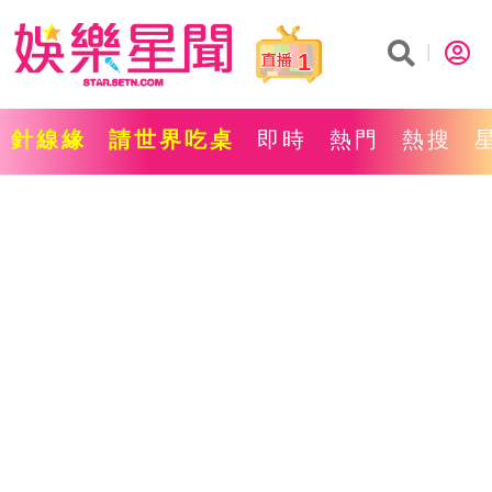
1
針線緣
請世界吃桌
即時
熱門
熱搜