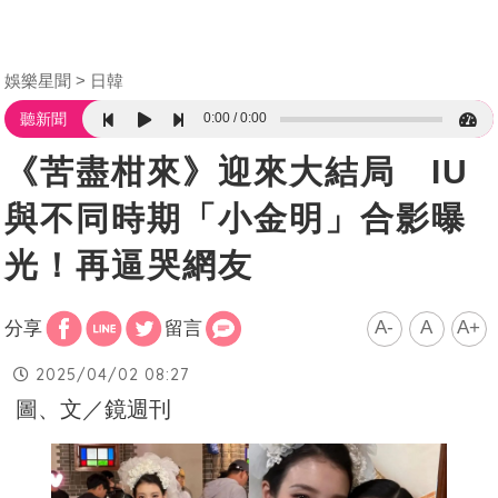
娛樂星聞
日韓
0:00
0:00
聽新聞
《苦盡柑來》迎來大結局 IU
與不同時期「小金明」合影曝
光！再逼哭網友
A-
A
A+
分享
留言
2025/04/02 08:27
圖、文／鏡週刊