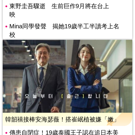
東野圭吾驟逝 生前巨作9月將在台上
映
Mina同學發聲 揭她19歲半工半讀考上名
校
韓韶禧接棒安海瑟薇！搭崔岷植被嫌「嫩」
傳患自閉症！19歲泰國王子認在追日本美