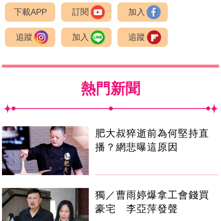
下載APP
訂閱
加入
追蹤
加入
追蹤
熱門新聞
肥大叔猝逝前為何堅持直
播？網悲曝這原因
獨／曹雨婷爆拿工會錢買
豪宅 李亞萍發聲