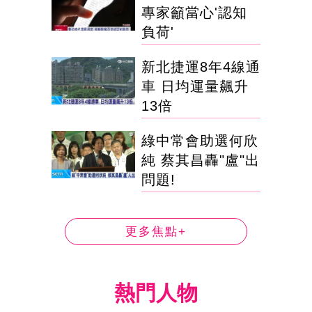
專家籲當心'認知
負荷'
新北捷運8年4線通
車 日均運量飆升
13倍
綠中常會助選何欣
純 蔡其昌轟"盧"出
問題!
更多焦點+
熱門人物