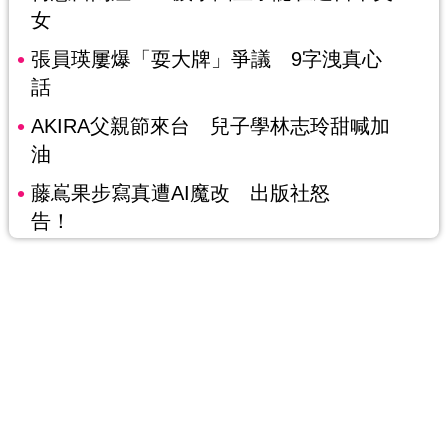
女
張員瑛屢爆「耍大牌」爭議 9字洩真心
話
AKIRA父親節來台 兒子學林志玲甜喊加
油
藤嶌果步寫真遭AI魔改 出版社怒
告！