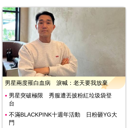
男星兩度罹白血病 淚喊：老天要我放棄
男星突破極限 秀服遭丟披粉紅垃圾袋登
台
不滿BLACKPINK十週年活動 日粉砸YG大
門