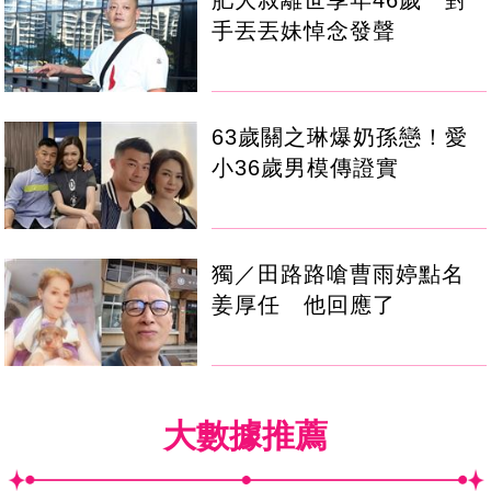
手丟丟妹悼念發聲
63歲關之琳爆奶孫戀！愛
小36歲男模傳證實
獨／田路路嗆曹雨婷點名
姜厚任 他回應了
大數據推薦