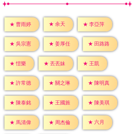
★
余天
★
曹雨婷
★
李亞萍
★
吳宗憲
★
姜厚任
★
田路路
★
愷樂
★
王凱
★
丟丟妹
★
許常德
★
關之琳
★
陳明真
★
陳泰銘
★
王國旌
★
陳美琪
★
六月
★
馬清偉
★
周杰倫