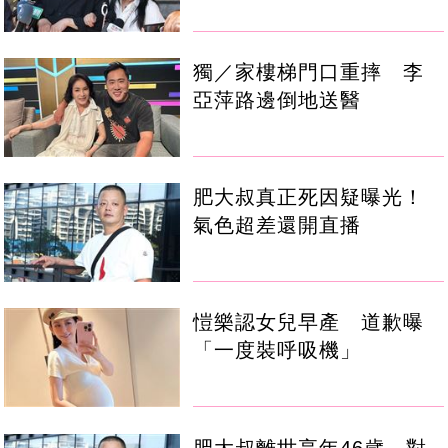
獨／家樓梯門口重摔 李
亞萍路邊倒地送醫
肥大叔真正死因疑曝光！
氣色超差還開直播
愷樂認女兒早產 道歉曝
「一度裝呼吸機」
肥大叔離世享年46歲 對