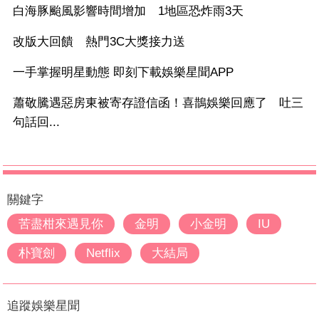
白海豚颱風影響時間增加 1地區恐炸雨3天
改版大回饋 熱門3C大獎接力送
一手掌握明星動態 即刻下載娛樂星聞APP
蕭敬騰遇惡房東被寄存證信函！喜鵲娛樂回應了 吐三
句話回...
關鍵字
苦盡柑來遇見你
金明
小金明
IU
朴寶劍
Netflix
大結局
追蹤娛樂星聞