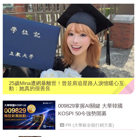
25歲Mina遭網暴離世！曾並肩追星路人淚憶暖心互
動：她真的很善良
009829掌握AI關鍵 大華韓國
KOSPI 50今強勢開募
PR (大華銀全能行銷方案)