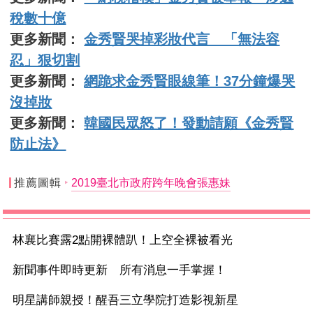
稅數十億
更多新聞：
金秀賢哭掉彩妝代言 「無法容
忍」狠切割
更多新聞：
網跪求金秀賢眼線筆！37分鐘爆哭
沒掉妝
更多新聞：
韓國民眾怒了！發動請願《金秀賢
防止法》
推薦圖輯
2019臺北市政府跨年晚會張惠妹
林襄比賽露2點開裸體趴！上空全裸被看光
新聞事件即時更新 所有消息一手掌握！
明星講師親授！醒吾三立學院打造影視新星