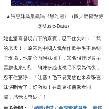
▲張惠妹鳥巢飆唱《黑吃黑》（圖／翻攝微博
@Music-Data）
她也驚喜發現台下的嘉賓，忍不住尖叫：「我
的老天！」原來是中國人氣創作歌手毛不易到
了現場，他開心向阿妹揮手，知名相聲演員岳
雲鵬也來朝聖，阿妹粉絲也視毛不易為偶像，
忍不住驚呼：「哇塞！毛不易竟然也來看張惠
妹演唱會了，好激動！在鳥巢和偶像看同一
場，感覺太奇妙了！」
更多新聞：
「納稅楷模」金秀賢被舉報 涉逃