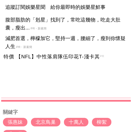
追蹤訂閱娛樂星聞 給你最即時的娛樂星鮮事
腹部脂肪的「剋星」找到了，常吃這幾物，吃走大肚
囊，瘦出...
PR・新素簡
減肥首選，檸檬加它，堅持一週，腰細了，瘦到你懷疑
人生
PR・新素簡
特價 【NFL】中性落肩隊伍印花T-淺卡其
PR
關鍵字
張惠妹
北京鳥巢
十萬人
柳絮