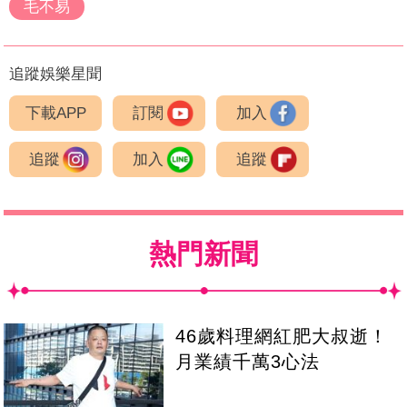
毛不易
追蹤娛樂星聞
下載APP
訂閱
加入
追蹤
加入
追蹤
熱門新聞
46歲料理網紅肥大叔逝！
月業績千萬3心法