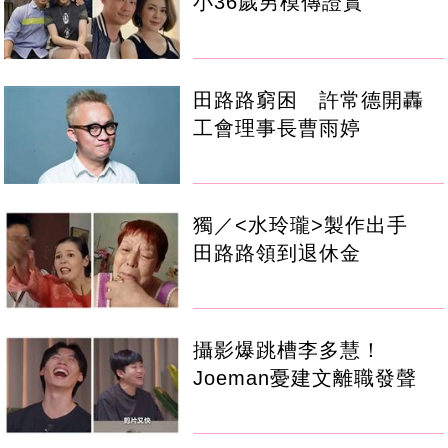
小36歲男模傳證實
田路路窮困 許常德開轟
工會理事長曹雨婷
獨／<水玲瓏>製作出手
田路路領到退休金
攝影爆跳槽李多慧！
Joeman憂建文離職發聲