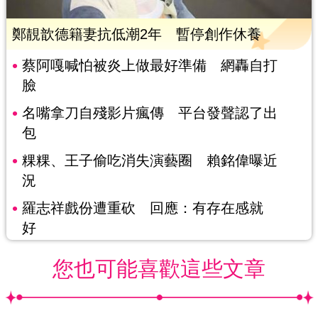
鄭靚歆德籍妻抗低潮2年 暫停創作休養
蔡阿嘎喊怕被炎上做最好準備 網轟自打
臉
名嘴拿刀自殘影片瘋傳 平台發聲認了出
包
粿粿、王子偷吃消失演藝圈 賴銘偉曝近
況
羅志祥戲份遭重砍 回應：有存在感就
好
您也可能喜歡這些文章