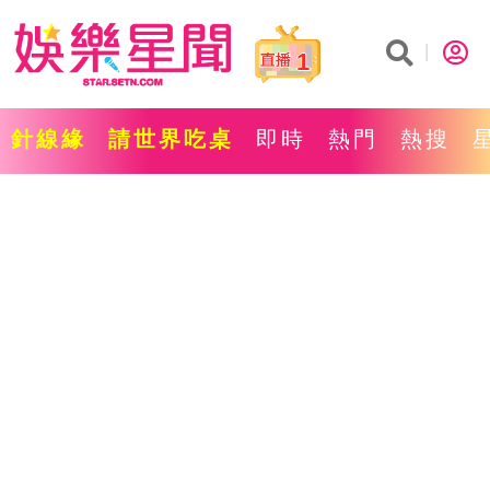
1
針線緣
請世界吃桌
即時
熱門
熱搜