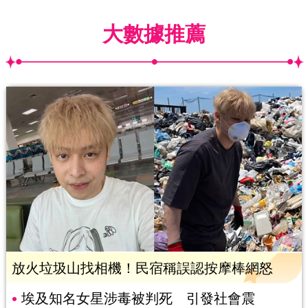
大數據推薦
放火垃圾山找相機！民宿稱誤認按摩棒網怒
埃及知名女星涉毒被判死 引發社會震