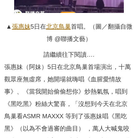
▲
張惠妹
5日在
北京鳥巢
首唱。（圖／翻攝自微
博 @聯播文藝）
請繼續往下閱讀….
張惠妹（阿妹）5日在北京鳥巢首場演出，十萬
觀眾座無虛席，她開場就嗨唱《血腥愛情故
事》、《當我開始偷偷想你》炒熱氣氛，唱到
《黑吃黑》粉絲大驚喜，「沒想到今天在北京
鳥巢看ASMR MAXXX 等到了張惠妹唱《黑吃
黑》（以為不會過審的曲目） ，萬人大喊鬼咬