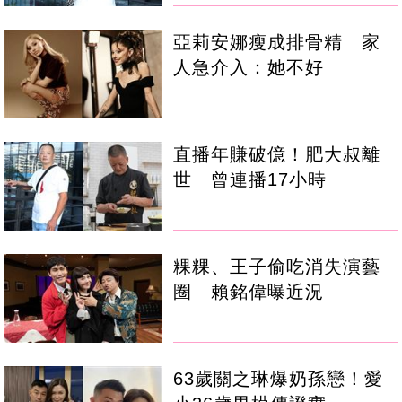
亞莉安娜瘦成排骨精 家
人急介入：她不好
直播年賺破億！肥大叔離
世 曾連播17小時
粿粿、王子偷吃消失演藝
圈 賴銘偉曝近況
63歲關之琳爆奶孫戀！愛