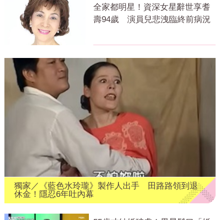
全家都明星！資深女星辭世享耆
壽94歲 演員兒悲洩臨終前病況
獨家／《藍色水玲瓏》製作人出手 田路路領到退
休金！隱忍6年吐內幕