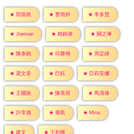
★
田路路
★
曹雨婷
★
李多慧
★
賴銘偉
★
關之琳
★
Joeman
★
陳泰銘
★
邱勝翊
★
周定緯
★
巴鈺
★
梁文音
★
亞莉安娜
★
王國旌
★
陳美琪
★
馬清偉
★
康凱
★
Mina
★
許常德
★
建文
★
王彩樺