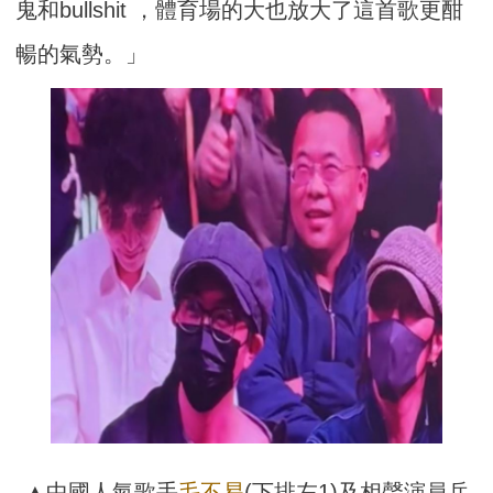
鬼和bullshit ，體育場的大也放大了這首歌更酣
暢的氣勢。」
▲中國人氣歌手
毛不易
(下排左1)及相聲演員岳