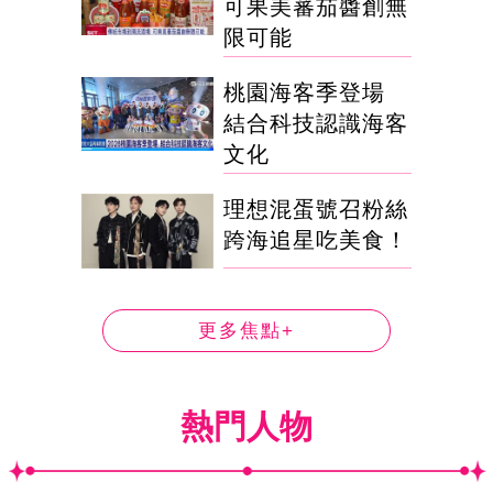
可果美蕃茄醬創無
限可能
桃園海客季登場
結合科技認識海客
文化
理想混蛋號召粉絲
跨海追星吃美食！
更多焦點+
熱門人物