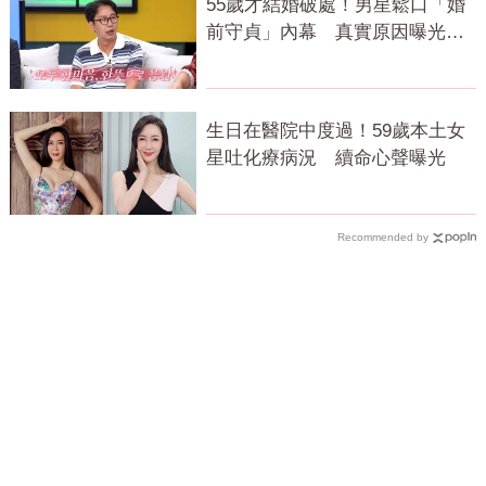
55歲才結婚破處！男星鬆口「婚
前守貞」內幕 真實原因曝光全
場笑瘋
生日在醫院中度過！59歲本土女
星吐化療病況 續命心聲曝光
Recommended by