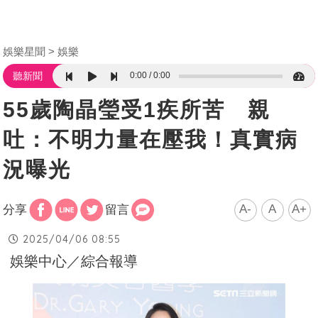
娛樂星聞
娛樂
0:00
0:00
聽新聞
55歲陶晶瑩受1疾所苦 親
吐：不明力量在壓我！真實病
況曝光
A-
A
A+
分享
留言
2025/04/06 08:55
娛樂中心／綜合報導