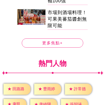
袖100強
市場到酒場料理！
可果美蕃茄醬創無
限可能
更多焦點+
熱門人物
★
田路路
★
曹雨婷
★
許常德
★
康凱
★
唐綺陽
★
張韶涵