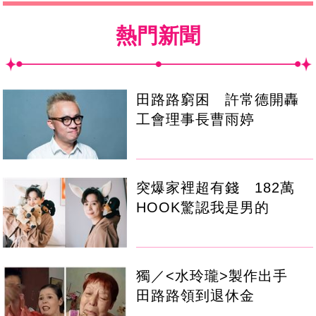
熱門新聞
田路路窮困 許常德開轟
工會理事長曹雨婷
突爆家裡超有錢 182萬
HOOK驚認我是男的
獨／<水玲瓏>製作出手
田路路領到退休金