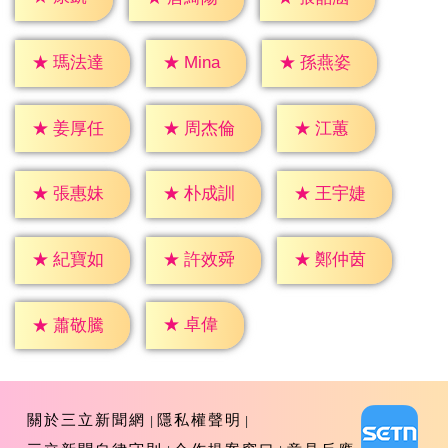
★
Mina
★
瑪法達
★
孫燕姿
★
江蕙
★
姜厚任
★
周杰倫
★
張惠妹
★
朴成訓
★
王宇婕
★
紀寶如
★
許效舜
★
鄭仲茵
★
卓偉
★
蕭敬騰
關於三立新聞網
隱私權聲明