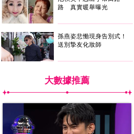
路 真實暖舉曝光
孫燕姿悲慟現身告別式！
送別摯友化妝師
大數據推薦