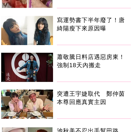
寫運勢書下半年廢了！唐
綺陽瘦下來原因曝
蕭敬騰日料店遇惡房東！
強制18天內搬走
突遭王宇婕取代 鄭仲茵
本尊回應真實主因
池秋美不忍出手幫田路