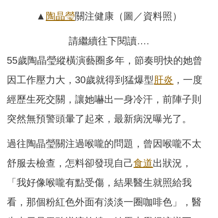
▲
陶晶瑩
關注健康（圖／資料照）
請繼續往下閱讀….
55歲陶晶瑩縱橫演藝圈多年，節奏明快的她曾
因工作壓力大，30歲就得到猛爆型
肝炎
，一度
經歷生死交關，讓她嚇出一身冷汗，前陣子則
突然無預警頭暈了起來，最新病況曝光了。
過往陶晶瑩關注過喉嚨的問題，曾因喉嚨不太
舒服去檢查，怎料卻發現自己
食道
出狀況，
「我好像喉嚨有點受傷，結果醫生就照給我
看，那個粉紅色外面有淡淡一圈咖啡色」，醫