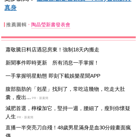
真身
推薦圖輯
陶晶瑩新書發表會
蕭敬騰日料店遇惡房東！強制18天內搬走
新聞事件即時更新 所有消息一手掌握！
一手掌握明星動態 即刻下載娛樂星聞APP
腹部脂肪的「剋星」找到了，常吃這幾物，吃走大肚
囊，瘦出...
PR・新素簡
減肥首選，檸檬加它，堅持一週，腰細了，瘦到你懷疑
人生
PR・新素簡
直播一半突亮刀自殘！48歲男星滿身是血30分鐘畫面瘋
傳...