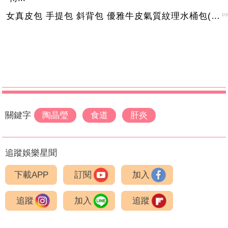
女真皮包 手提包 斜背包 優雅牛皮氣質紋理水桶包(2色)【XBO7950112】＊艾美時尚(現+預)
P
關鍵字
陶晶瑩
食道
肝炎
追蹤娛樂星聞
下載APP
訂閱
加入
追蹤
加入
追蹤