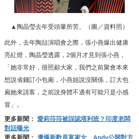
▲陶晶瑩去年受頭暈所苦。（圖／資料照）
此外，去年陶喆演唱會之際，張小燕爆出健康
亮紅燈，陶晶瑩透露，2個月才見到張小燕，
「她非常好，很照顧大家，我們之前聚會本來
想說省錢訂小包廂，小燕姐說沒關係，訂大包
廂她來請客，之前說身體不適有可能只是小感
冒」。
更多新聞：
愛莉莎莎被誤認塔利班？印度老闆
對話曝光
更多新聞：
遭爆新歡是富家女 Andy公開對方