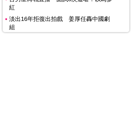
紅
淡出16年拒復出拍戲 姜厚任轟中國劇
組