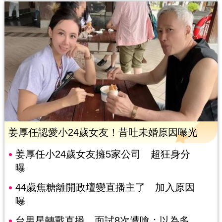
姜厚任認愛小24歲女友！昔吐未婚原因曝光
姜厚任小24歲女友擁5家公司 超狂身分
曝
44歲焦糖離開政壇變直播主了 加入原因
曝
台男星轉戰直播 面試8次遭嗆：以為多