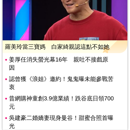
羅美玲當三寶媽 白家綺親認這點不如她
姜厚任消失螢光幕16年 親吐不接戲原
因
認曾獲《浪姐》邀約！鬼鬼曝未能參戰苦
衷
昔網購神童創3.9億業績！跌谷底日領700
元
吳建豪二婚嬌妻現身曼谷！甜蜜合照首曝
光