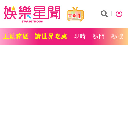
1
王凱猝逝
請世界吃桌
即時
熱門
熱搜