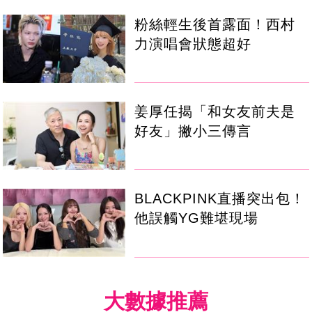
粉絲輕生後首露面！西村
力演唱會狀態超好
姜厚任揭「和女友前夫是
好友」撇小三傳言
BLACKPINK直播突出包！
他誤觸YG難堪現場
大數據推薦