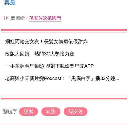
真身
推薦圖輯
孫安佐返抵國門
網紅阿翰交女友！長髮女躺肩依偎甜炸
改版大回饋 熱門3C大獎接力送
一手掌握明星動態 即刻下載娛樂星聞APP
老高與小茉新片變Podcast！「黑底白字」播33分鐘...
關鍵字
孫鵬
狄鶯
孫安佐