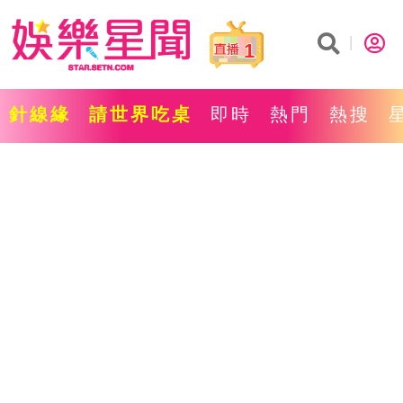
1
針線緣
請世界吃桌
即時
熱門
熱搜