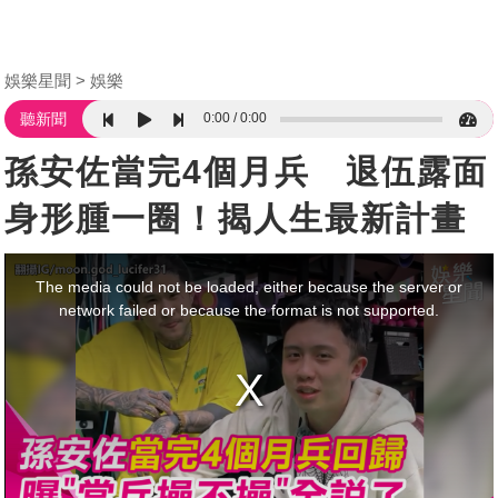
娛樂星聞
娛樂
0:00
0:00
聽新聞
孫安佐當完4個月兵 退伍露面
身形腫一圈！揭人生最新計畫
This
is
a
The media could not be loaded, either because the server or
modal
window.
network failed or because the format is not supported.