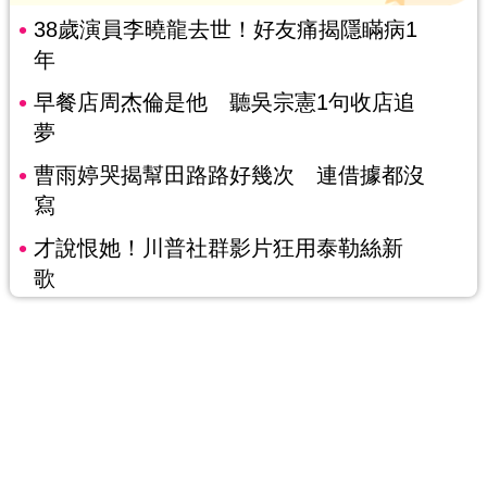
38歲演員李曉龍去世！好友痛揭隱瞞病1
年
早餐店周杰倫是他 聽吳宗憲1句收店追
夢
曹雨婷哭揭幫田路路好幾次 連借據都沒
寫
才說恨她！川普社群影片狂用泰勒絲新
歌