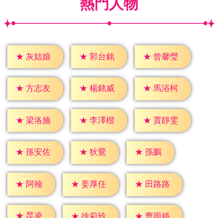
熱門人物
★
灰姑娘
★
郭台銘
★
曾馨瑩
★
方志友
★
楊銘威
★
馬浴柯
★
梁洛施
★
李澤楷
★
賈靜雯
★
狄鶯
★
孫鵬
★
孫安佐
★
阿翰
★
姜厚任
★
田路路
★
昆凌
★
徐莉玲
★
曹雨婷