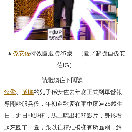
▲
孫安佐
特效圖迎接25歲。（圖／翻攝自孫安
佐IG）
請繼續往下閱讀….
狄鶯
、
孫鵬
的兒子孫安佐去年底正式到軍營報
導開始服兵役，年初還歡慶在軍中度過25歲生
日，近日他退伍，馬上曬出相關影片，身形看
起來圓了一圈，跟以往精壯模樣有所區別，經