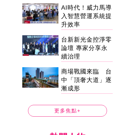
AI時代！威力馬導
入智慧營運系統提
升效率
台新新光金控淨零
論壇 專家分享永
續治理
商場戰國來臨 台
中「頂奢大道」逐
漸成形
更多焦點+