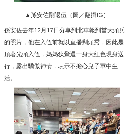
▲孫安佐剛退伍（圖／翻攝IG）
孫安佐去年12月17日分享到北車報到當大頭兵
的照片，他在入伍前就以直播剃頭秀，因此是
頂著光頭入伍，媽媽狄鶯還一身大紅色現身送
行，露出驕傲神情，表示不擔心兒子軍中生
活。