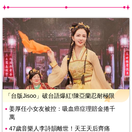
「台版Jisoo」破台語爆紅!陳亞蘭忍耐極限
姜厚任小女友被控：吸血癌症理賠金捲千
萬
47歲音樂人李詩韻離世！天王天后齊痛