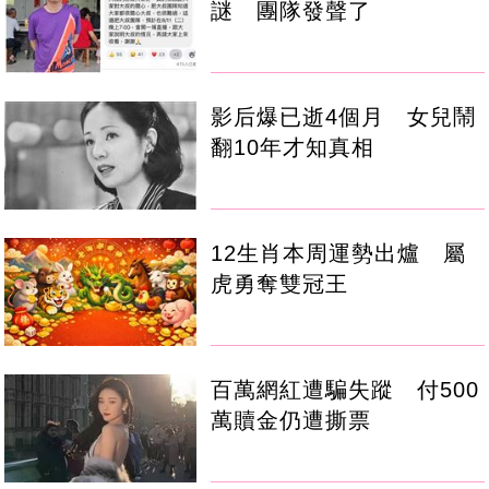
謎 團隊發聲了
影后爆已逝4個月 女兒鬧
翻10年才知真相
12生肖本周運勢出爐 屬
虎勇奪雙冠王
百萬網紅遭騙失蹤 付500
萬贖金仍遭撕票