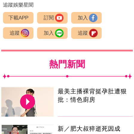
追蹤娛樂星聞
下載APP
訂閱
加入
追蹤
加入
追蹤
熱門新聞
最美主播裸背挺孕肚遭狠
批：情色廚房
新／肥大叔猝逝死因成