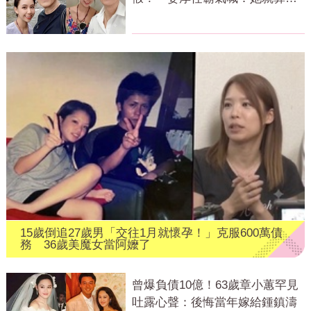
盲我也愛
15歲倒追27歲男「交往1月就懷孕！」克服600萬債
務 36歲美魔女當阿嬤了
曾爆負債10億！63歲章小蕙罕見
吐露心聲：後悔當年嫁給鍾鎮濤