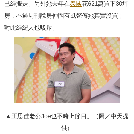
已經搬走。另外她去年在
泰國
花621萬買下30坪
房，不過周刊說房仲圈有風聲傳她其實沒買；
對此經紀人也駁斥。
▲王思佳老公Joe也不時上節目。（圖／中天提
供）