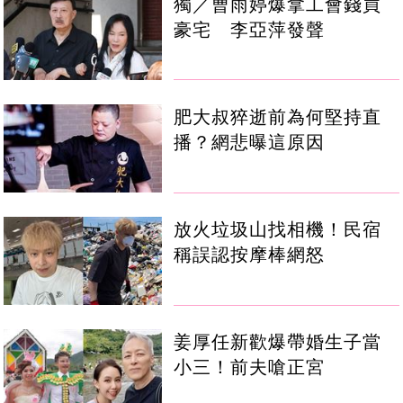
獨／曹雨婷爆拿工會錢買
豪宅 李亞萍發聲
肥大叔猝逝前為何堅持直
播？網悲曝這原因
放火垃圾山找相機！民宿
稱誤認按摩棒網怒
姜厚任新歡爆帶婚生子當
小三！前夫嗆正宮