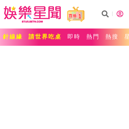
1
針線緣
請世界吃桌
即時
熱門
熱搜