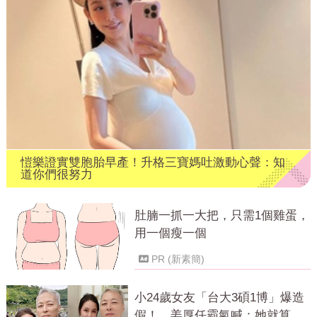
愷樂證實雙胞胎早產！升格三寶媽吐激動心聲：知
道你們很努力
肚腩一抓一大把，只需1個雞蛋，
用一個瘦一個
PR (新素簡)
小24歲女友「台大3碩1博」爆造
假！ 姜厚任霸氣喊：她就算文