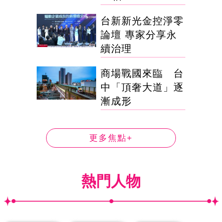
台新新光金控淨零
論壇 專家分享永
續治理
商場戰國來臨 台
中「頂奢大道」逐
漸成形
更多焦點+
熱門人物