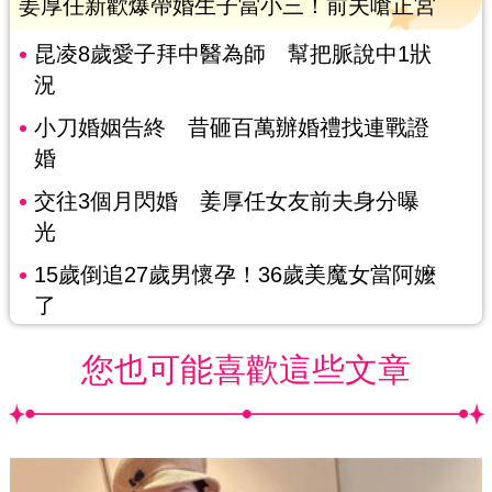
姜厚任新歡爆帶婚生子當小三！前夫嗆正宮
昆凌8歲愛子拜中醫為師 幫把脈說中1狀
況
小刀婚姻告終 昔砸百萬辦婚禮找連戰證
婚
交往3個月閃婚 姜厚任女友前夫身分曝
光
15歲倒追27歲男懷孕！36歲美魔女當阿嬤
了
您也可能喜歡這些文章