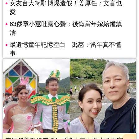
女友台大3碩1博爆造假！姜厚任：文盲也
愛
63歲章小蕙吐露心聲：後悔當年嫁給鍾鎮
濤
最遺憾童年記憶空白 禹菡：當年真不懂
事