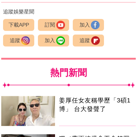
追蹤娛樂星聞
下載APP
訂閱
加入
追蹤
加入
追蹤
熱門新聞
姜厚任女友稱學歷「3碩1
博」 台大發聲了