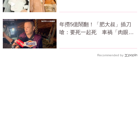
年撈5億鬧翻！「肥大叔」插刀
嗆：要死一起死 車禍「肉眼酒
測」惹怒網
Recommended by