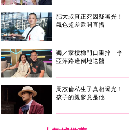
肥大叔真正死因疑曝光！
氣色超差還開直播
獨／家樓梯門口重摔 李
亞萍路邊倒地送醫
周杰倫私生子真相曝光！
孩子的親爹竟是他