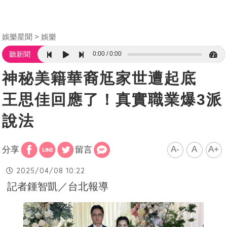
娛樂星聞
娛樂
0:00
0:00
聽新聞
神秘美籍華裔尪家世遭起底
王思佳回應了！真實職業爆3派
說法
A-
A
A+
分享
留言
2025/04/08 10:22
記者鍾智凱／台北報導