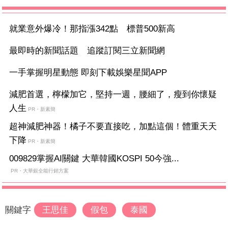
就業意外爆冷！那指漲342點 標普500新高
最即時的新聞話題 追蹤訂閱三立新聞網
一手掌握明星動態 即刻下載娛樂星聞APP
減肥首選，檸檬加它，堅持一週，腰細了，瘦到你懷疑
人生
PR・新素簡
超神減肥神器！橘子不要直接吃，加點這個！體重天天
下降
PR・新素簡
009829掌握AI關鍵 大華韓國KOSPI 50今強...
PR・大華銀全能行銷方案
關鍵字
王思佳
假包
泰國