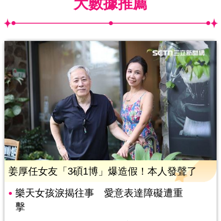
大數據推薦
姜厚任女友「3碩1博」爆造假！本人發聲了
樂天女孩淚揭往事 愛意表達障礙遭重
擊