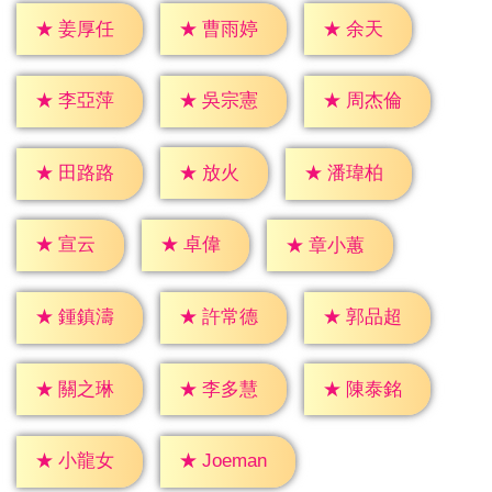
★
余天
★
姜厚任
★
曹雨婷
★
李亞萍
★
吳宗憲
★
周杰倫
★
放火
★
田路路
★
潘瑋柏
★
宣云
★
卓偉
★
章小蕙
★
鍾鎮濤
★
許常德
★
郭品超
★
關之琳
★
李多慧
★
陳泰銘
★
小龍女
★
Joeman