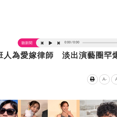
0:00
0:00
聽新聞
班人為愛嫁律師 淡出演藝圈罕爆
A-