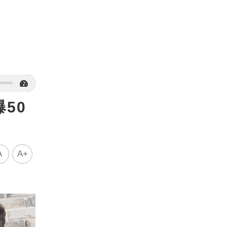
50
A
A+