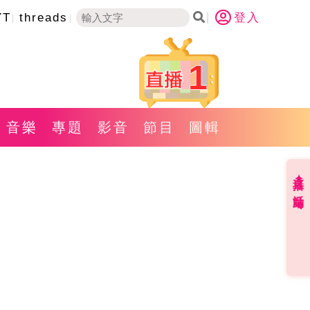
YT
threads
登入
1
音樂
專題
影音
節目
圖輯
直播✦活動