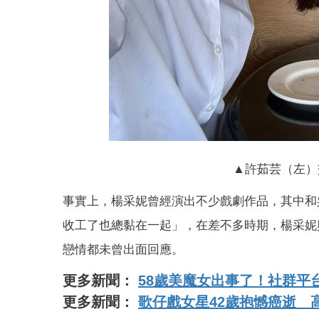
▲許茹芸（左）
事實上，楊采妮曾經演出不少戲劇作品，其中和
收工了也總黏在一起」，在差不多時期，楊采妮
戀情都未曾出面回應。
更多新聞：
58歲美魔女出事了！社群平
更多新聞：
歌仔戲女星42歲抱憾癌逝 