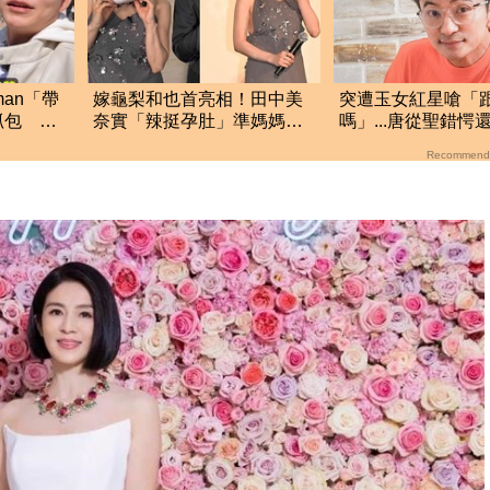
man「帶
嫁龜梨和也首亮相！田中美
突遭玉女紅星嗆「
抓包 阿
奈實「辣挺孕肚」準媽媽被
嗎」...唐從聖錯愕
狂賀甜笑：謝謝大家
過：我是一片好心
Recommend