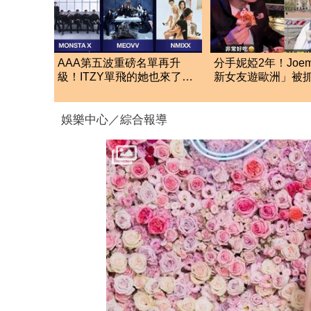
AAA第五波重磅名單再升
分手妮婭2年！Joe
級！ITZY單飛的她也來了
新女友遊歐洲」被
這5組巨星強勢登台
滴發聲救火網不信
娛樂中心／綜合報導