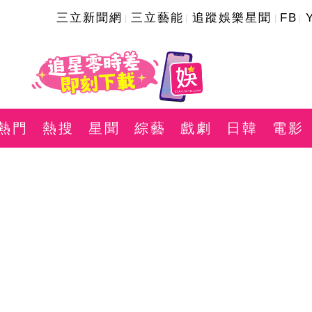
三立新聞網
三立藝能
追蹤娛樂星聞
FB
熱門
熱搜
星聞
綜藝
戲劇
日韓
電影