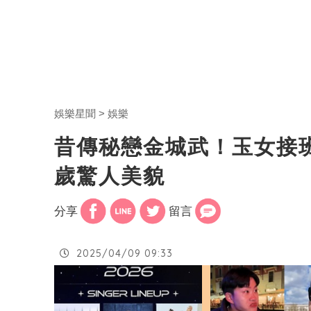
娛樂星聞
娛樂
昔傳秘戀金城武！玉女接
歲驚人美貌
分享
留言
2025/04/09 09:33