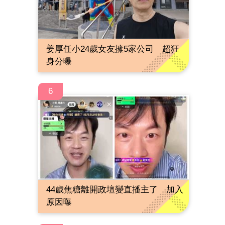
姜厚任小24歲女友擁5家公司 超狂
身分曝
6
44歲焦糖離開政壇變直播主了 加入
原因曝