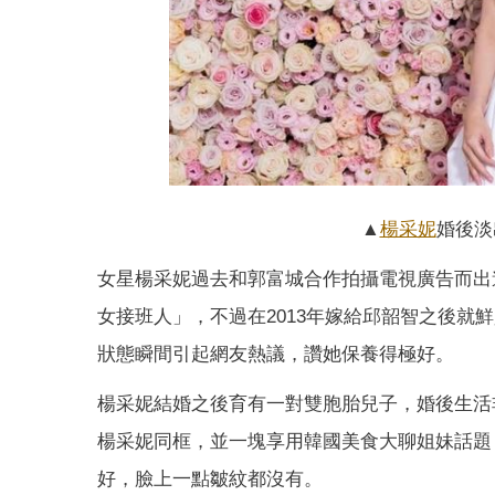
▲
楊采妮
婚後淡
女星楊采妮過去和郭富城合作拍攝電視廣告而出
女接班人」，不過在2013年嫁給邱韶智之後就
狀態瞬間引起網友熱議，讚她保養得極好。
楊采妮結婚之後育有一對雙胞胎兒子，婚後生活
楊采妮同框，並一塊享用韓國美食大聊姐妹話題
好，臉上一點皺紋都沒有。