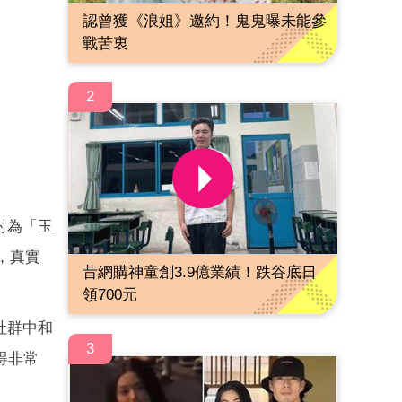
認曾獲《浪姐》邀約！鬼鬼曝未能參
戰苦衷
2
封為「玉
，真實
昔網購神童創3.9億業績！跌谷底日
領700元
社群中和
3
得非常