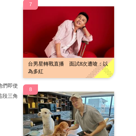
7
台男星轉戰直播 面試8次遭嗆：以
為多紅
他們即使
8
這段三角