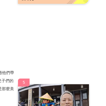
趟他們帶
乾兒子們的
5
是那麼美