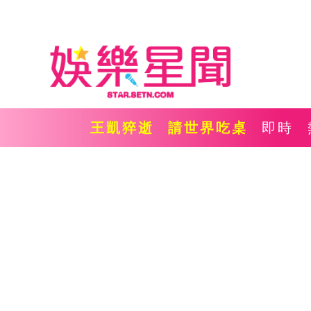
王凱猝逝
請世界吃桌
即時