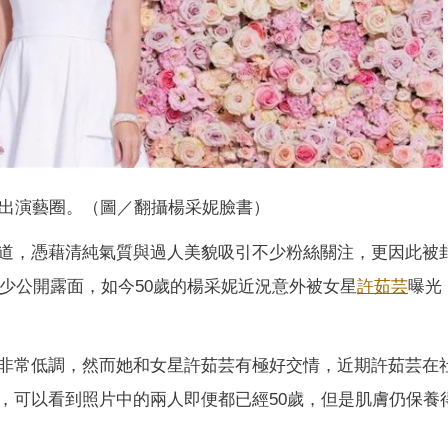
出演藝圈。（圖／翻攝楊采妮臉書）
道，憑藉清純氣質與過人美貌吸引不少粉絲關注，更因此被
鮮少公開露面，如今50歲的楊采妮近況意外被女星
許茹芸
曝光
非常低調，然而她和女星許茹芸有極好交情，近期許茹芸在
，可以看到照片中的兩人即便都已經50歲，但是肌膚仍保養