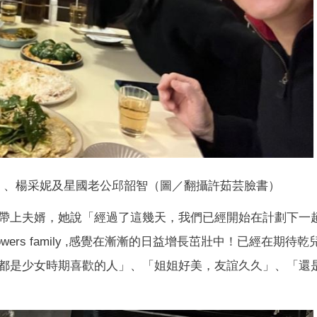
（左）、楊采妮及星國老公邱韶智（圖／翻攝許茹芸臉書）
帶上夫婿，她說「經過了這幾天，我們已經開始在計劃下一
 flowers family ,感覺在漸漸的日益增長茁壯中！已經在期待
都是少女時期喜歡的人」、「姐姐好美，友誼久久」、「還