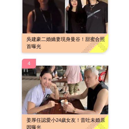
吳建豪二婚嬌妻現身曼谷！甜蜜合照
首曝光
4
姜厚任認愛小24歲女友！昔吐未婚原
因曝光