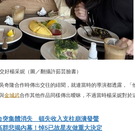
交好楊采妮（圖／翻攝許茹芸臉書）
吳奇隆合作時傳出交往的緋聞，就連當時的導演都透露，「
與
金城武
合作其他作品同樣傳出曖昧，不過當時楊采妮對於
台突集體消失 頓失收入支柱崩潰發聲
高群悲揭內幕！悼5已故星友做重大決定