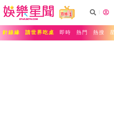
1
針線緣
請世界吃桌
即時
熱門
熱搜