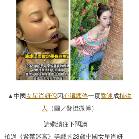
▲中國
女星
肖妍倪
因
心臟驟停
一度
昏迷
成
植物
人
（圖／翻攝微博）
請繼續往下閱讀….
拍過《紫禁迷宮》等戲的28歲中國女星肖妍