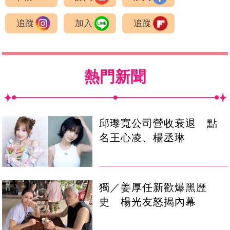
追蹤
加入
追蹤
熱門新聞
邱瓈寬公司營收衰退 點
名王心凌、楊丞琳
獨／姜厚任新歡爆黑歷
史 楊光友怒揭內幕