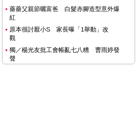
薔薔父親節曬富爸 白髮赤腳造型意外爆
紅
原本很討厭小S 家長曝「1舉動」改
觀
獨／楊光友批工會帳亂七八糟 曹雨婷發
聲