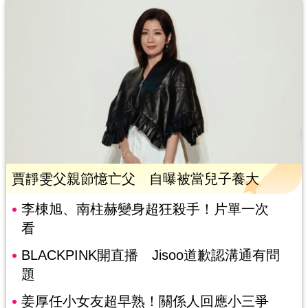
賈靜雯父親節憶亡父 自曝被當兒子養大
李棟旭、南柱赫變身超狂殺手！片單一次
看
BLACKPINK開直播 Jisoo道歉認溝通有問
題
姜厚任小女友超早熟！關係人回應小三爭