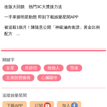
改版大回饋 熱門3C大獎接力送
一手掌握明星動態 即刻下載娛樂星聞APP
被追殺1個月！陳隨意公開「神級滷肉食譜」黃金比例
配方 ...
關鍵字
女星
肖妍倪
植物人
昏迷
左側肢體癱瘓
心臟驟停
追蹤娛樂星聞
下載APP
訂閱
加入