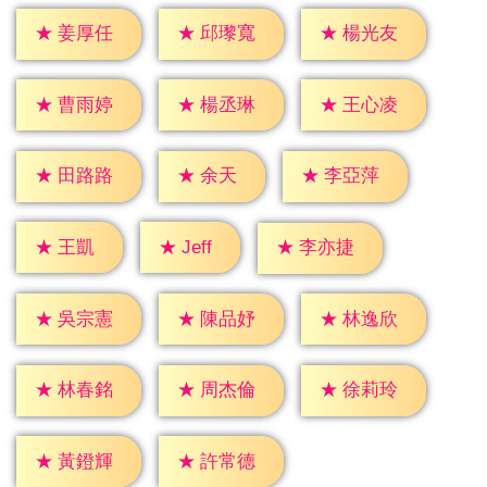
★
姜厚任
★
邱瓈寬
★
楊光友
★
曹雨婷
★
楊丞琳
★
王心凌
★
余天
★
田路路
★
李亞萍
★
Jeff
★
王凱
★
李亦捷
★
吳宗憲
★
陳品妤
★
林逸欣
★
林春銘
★
周杰倫
★
徐莉玲
★
黃鐙輝
★
許常德