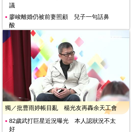
議
廖峻離婚仍被前妻照顧 兒子一句話鼻
酸
獨／批曹雨婷帳目亂 楊光友再轟余天工會
82歲武打巨星近況曝光 本人認狀況不太
好