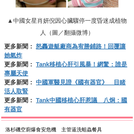
▲中國女星肖妍倪因心臟驟停一度昏迷成植物
人（圖／翻攝微博）
更多新聞：
怒轟遊艇廠商為宥勝鋪路！回覆讓
她氣炸
更多新聞：
Tank移植心肝引風暴！網驚：誰是
專屬天使
更多新聞：
中國軍醫見證《國有器官》 目睹
活人取腎
更多新聞：
Tank中國移植心肝惹議 八炯：國
有器官
洛杉磯空廚爆食安危機 主管逼洗蛆蟲餐具