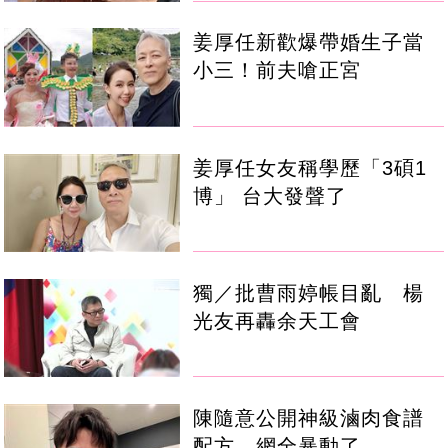
姜厚任新歡爆帶婚生子當
小三！前夫嗆正宮
姜厚任女友稱學歷「3碩1
博」 台大發聲了
獨／批曹雨婷帳目亂 楊
光友再轟余天工會
陳隨意公開神級滷肉食譜
配方 網全暴動了