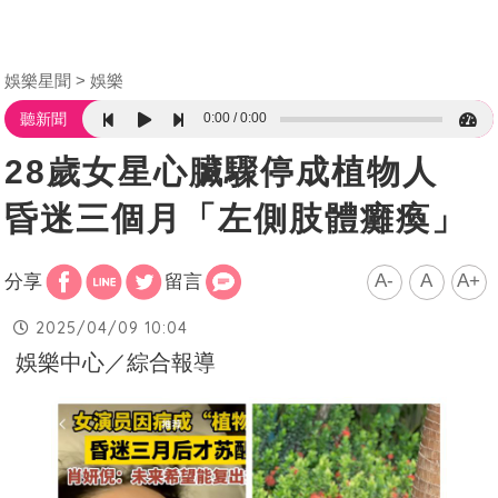
娛樂星聞
娛樂
0:00
0:00
聽新聞
28歲女星心臟驟停成植物人
昏迷三個月「左側肢體癱瘓」
A-
A
A+
分享
留言
2025/04/09 10:04
娛樂中心／綜合報導