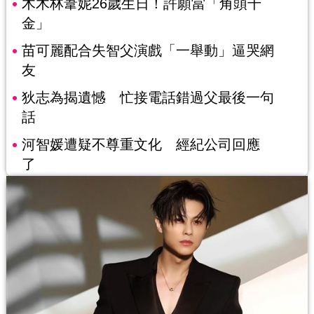
木木林葦妮26歲生日！許願當「角頭千
金」
苗可麗配合失智父演戲「一舉動」逼哭網
友
狄志為揭遺憾 忙接電話錯過父最後一句
話
河智媛遭疑不尊重文化 經紀公司回應
了