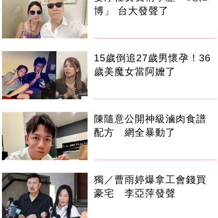
博」 台大發聲了
15歲倒追27歲男懷孕！36
歲美魔女當阿嬤了
陳隨意公開神級滷肉食譜
配方 網全暴動了
獨／曹雨婷爆拿工會錢買
豪宅 李亞萍發聲