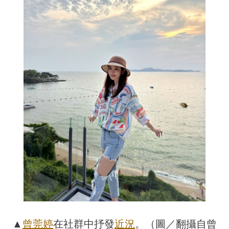
▲
曾莞婷
在社群中抒發
近況
。（圖／翻攝自曾