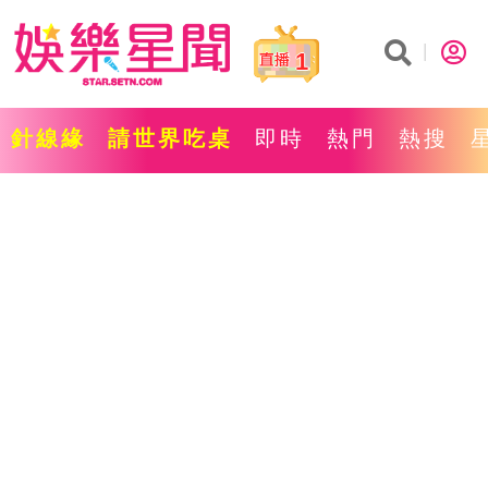
1
針線緣
請世界吃桌
即時
熱門
熱搜