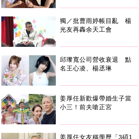
獨／批曹雨婷帳目亂 楊
光友再轟余天工會
邱瓈寬公司營收衰退 點
名王心凌、楊丞琳
姜厚任新歡爆帶婚生子當
小三！前夫嗆正宮
姜厚任女友稱學歷「3碩1