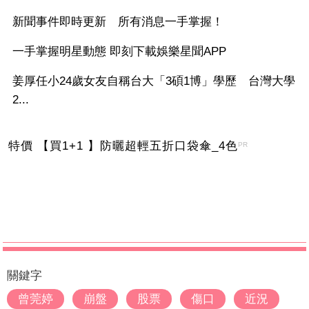
新聞事件即時更新 所有消息一手掌握！
一手掌握明星動態 即刻下載娛樂星聞APP
姜厚任小24歲女友自稱台大「3碩1博」學歷 台灣大學
2...
特價 【買1+1 】防曬超輕五折口袋傘_4色
PR
關鍵字
曾莞婷
崩盤
股票
傷口
近況