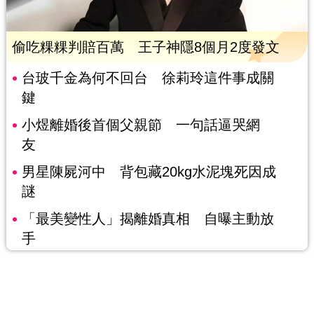
偷吃粿粿判賠百萬 王子神隱8個月2度發文
台玻千金為何不回台 徐莉玲這件事成關
鍵
小煜離婚後首個父親節 一句話逼哭網
友
男星陳屍河中 背包藏20kg水泥塊死因成
謎
「最美變性人」揭離婚真相 自曝主動放
手