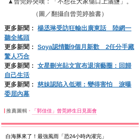
▲曾莞婷突嘆：「不想在大家傷口上灑鹽」。
（圖／翻攝自曾莞婷臉書）
更多新聞：
楊丞琳受訪狂輸出廣東話 陸網一
聽全搖頭
更多新聞：
Soya認情斷9個月新歡 2任分手藏
驚人巧合
更多新聞：
女星刪光貼文宣布退演藝圈：回歸
自己生活
更多新聞：
慈妹認陷入低潮：變得害怕 淚曝
委屈內幕
推薦圖輯
「郭佳佳」曾莞婷生日見面會
白海豚來了！最強風雨「恐24小時內灌完」