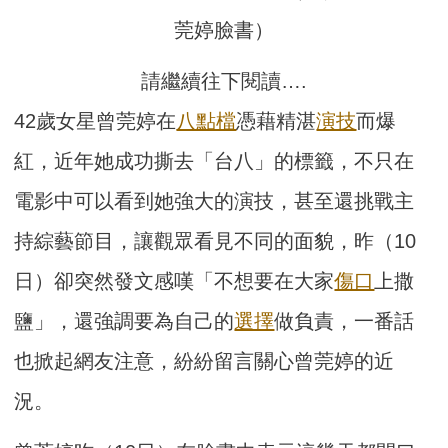
莞婷臉書）
請繼續往下閱讀….
42歲女星曾莞婷在
八點檔
憑藉精湛
演技
而爆
紅，近年她成功撕去「台八」的標籤，不只在
電影中可以看到她強大的演技，甚至還挑戰主
持綜藝節目，讓觀眾看見不同的面貌，昨（10
日）卻突然發文感嘆「不想要在大家
傷口
上撒
鹽」，還強調要為自己的
選擇
做負責，一番話
也掀起網友注意，紛紛留言關心曾莞婷的近
況。