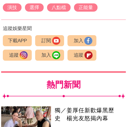
演技
選擇
八點檔
正能量
追蹤娛樂星聞
下載APP
訂閱
加入
追蹤
加入
追蹤
熱門新聞
獨／姜厚任新歡爆黑歷
史 楊光友怒揭內幕