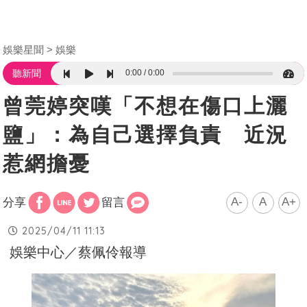
娛樂星聞
娛樂
0:00
0:00
聽新聞
曾莞婷突嘆「不想在傷口上灑
鹽」：為自己選擇負責 近況
惹網擔憂
A-
A
A+
分享
留言
2025/04/11 11:13
娛樂中心／蔡佩伶報導