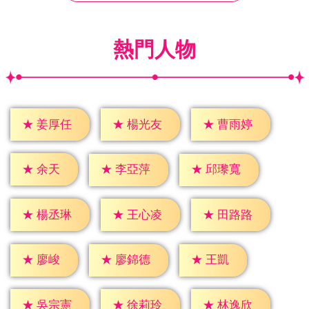
熱門人物
★
姜厚任
★
楊光友
★
曹雨婷
★
余天
★
李亞萍
★
邱瓈寬
★
楊丞琳
★
王心凌
★
田路路
★
廖峻
★
王凱
★
廖錦德
★
吳宗憲
★
徐莉玲
★
林逸欣