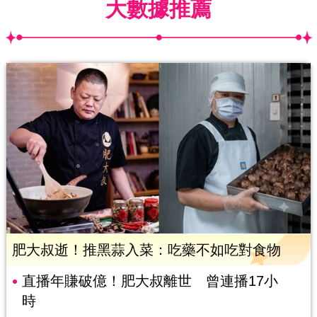
大數據推薦
肥大叔逝！推黑蒜入菜：吃藥不如吃對食物
直播年賺破億！肥大叔離世 曾連播17小
時