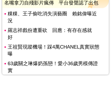
名嘴拿刀自殘影片瘋傳 平台發聲認了出包
粿粿、王子偷吃消失演藝圈 賴銘偉曝近
況
羅志祥戲份遭重砍 回應：有存在感就
好
王祖賢現蹤機場！踩4萬CHANEL真實狀態
曝
63歲關之琳爆奶孫戀！愛小36歲男模傳證
實