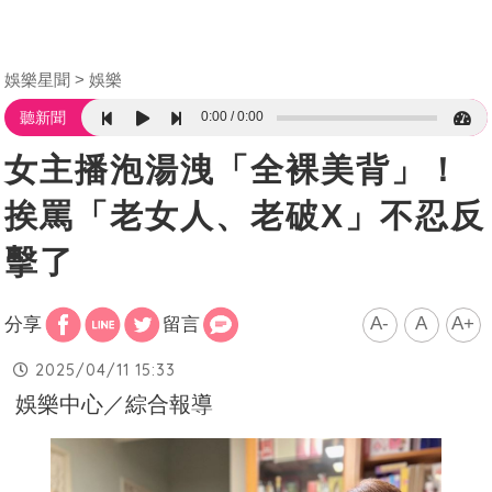
娛樂星聞
娛樂
0:00
0:00
聽新聞
女主播泡湯洩「全裸美背」！
挨罵「老女人、老破X」不忍反
擊了
A-
A
A+
分享
留言
2025/04/11 15:33
娛樂中心／綜合報導