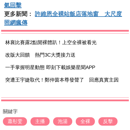
氣回擊
更多新聞：
許維恩全裸站飯店落地窗 大尺度
照網瘋傳
林襄比賽露2點開裸體趴！上空全裸被看光
改版大回饋 熱門3C大獎接力送
一手掌握明星動態 即刻下載娛樂星聞APP
突遭王宇婕取代！鄭仲茵本尊發聲了 回應真實主因
關鍵字
蕭彤雯
主播
泡湯
全裸
反擊