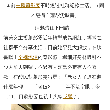
▲前
主播
蕭彤雯
不時透過社群紀錄生活。（圖
／翻攝自蕭彤雯臉書）
請繼續往下閱讀….
前美女主播蕭彤雯近年轉型成為網紅，經常在
社群平台分享生活，日前她罕見大解放，在臉
書曬出
全裸
泡湯
的背影照，纖細好身材吸引不
少人前去朝聖，不過有人喜歡必定有人不喜
歡，有酸民對蕭彤雯狠罵：「老女人了還在裝
什麼年輕」、「老破X」……等不堪字眼，今
（11）日蕭彤雯也親上火線
反擊
了。