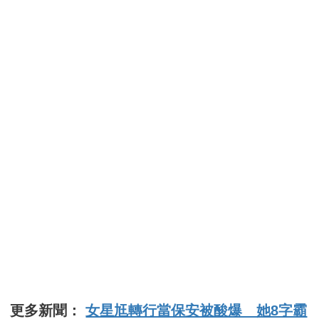
更多新聞：
女星尪轉行當保安被酸爆 她8字霸