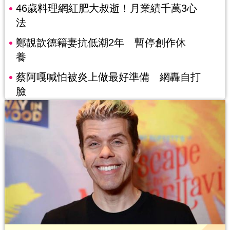
46歲料理網紅肥大叔逝！月業績千萬3心
法
鄭靚歆德籍妻抗低潮2年 暫停創作休
養
蔡阿嘎喊怕被炎上做最好準備 網轟自打
臉