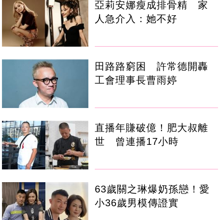
亞莉安娜瘦成排骨精 家
人急介入：她不好
田路路窮困 許常德開轟
工會理事長曹雨婷
直播年賺破億！肥大叔離
世 曾連播17小時
63歲關之琳爆奶孫戀！愛
小36歲男模傳證實