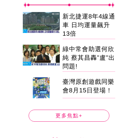
新北捷運8年4線通
車 日均運量飆升
13倍
綠中常會助選何欣
純 蔡其昌轟"盧"出
問題!
臺灣原創遊戲同樂
會8月15日登場！
更多焦點+