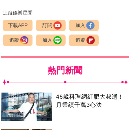
追蹤娛樂星聞
下載APP
訂閱
加入
追蹤
加入
追蹤
熱門新聞
46歲料理網紅肥大叔逝！
月業績千萬3心法