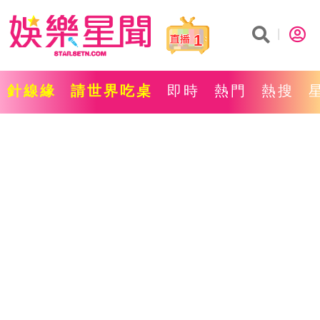
1
針線緣
請世界吃桌
即時
熱門
熱搜