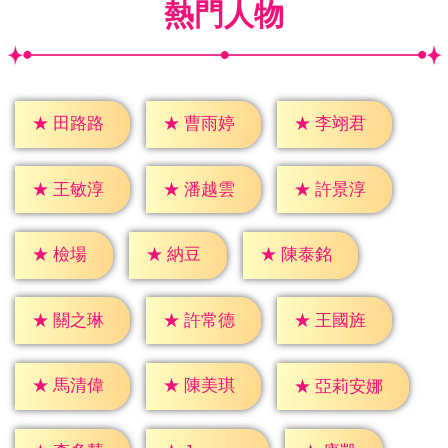
熱門人物
★
田路路
★
曹雨婷
★
李翊君
★
王敏淳
★
潘越雲
★
許景淳
★
檢場
★
納豆
★
陳泰銘
★
關之琳
★
許常德
★
王國旌
★
馬清偉
★
陳美琪
★
亞莉安娜