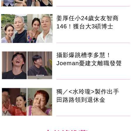
姜厚任小24歲女友智商
146！獲台大3碩博士
攝影爆跳槽李多慧！
Joeman憂建文離職發聲
獨／<水玲瓏>製作出手
田路路領到退休金