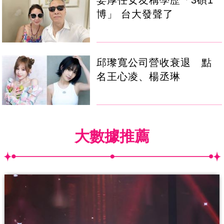
博」 台大發聲了
邱瓈寬公司營收衰退 點
名王心凌、楊丞琳
大數據推薦