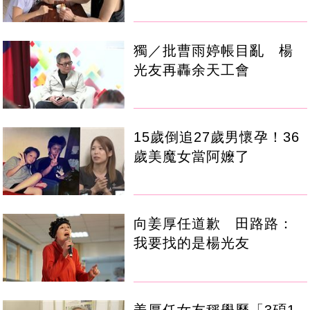
獨／批曹雨婷帳目亂 楊
光友再轟余天工會
15歲倒追27歲男懷孕！36
歲美魔女當阿嬤了
向姜厚任道歉 田路路：
我要找的是楊光友
姜厚任女友稱學歷「3碩1