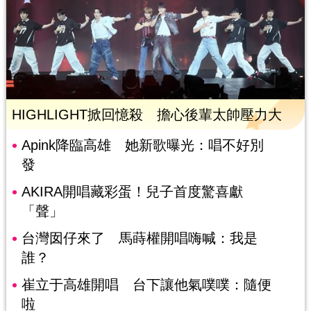
HIGHLIGHT掀回憶殺 擔心後輩太帥壓力大
Apink降臨高雄 她新歌曝光：唱不好別
發
AKIRA開唱藏彩蛋！兒子首度驚喜獻
「聲」
台灣囡仔來了 馬蒔權開唱嗨喊：我是
誰？
崔立于高雄開唱 台下讓他氣噗噗：隨便
啦