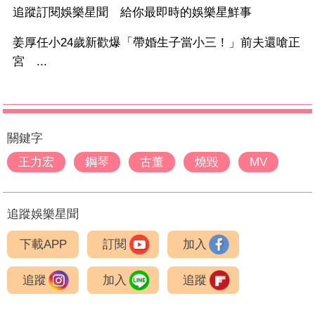
追蹤訂閱娛樂星聞 給你最即時的娛樂星鮮事
姜厚任小24歲新歡爆「帶婚生子當小三！」前夫還嗆正
宮 ...
關鍵字
王力宏
鋼琴
古董
燒毀
MV
追蹤娛樂星聞
下載APP
訂閱
加入
追蹤
加入
追蹤