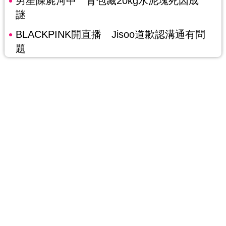
男星陳屍河中 背包藏20kg水泥塊死因成
謎
BLACKPINK開直播 Jisoo道歉認溝通有問
題