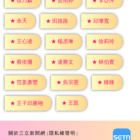
★
徐乃麟
★
曹雨婷
★
李亞萍
★
余天
★
田路路
★
邱瓈寬
★
王心凌
★
楊丞琳
★
徐莉玲
★
蔡依珊
★
連勝文
★
林伯實
★
粿粿
★
吳宗憲
★
范姜彥豐
★
王凱
★
王子邱勝翊
關於三立新聞網
隱私權聲明