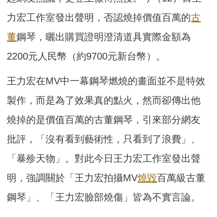
力宏工作室發出聲明，否認燒掉價值百萬的
古
董
鋼琴，曬出購買證明澄清道具實際金額為
2200元人民幣（約9700元新台幣）。
王力宏在MV中一幕鋼琴燃燒的畫面並不是特效
製作，而是為了效果真的點火，然而卻傳出他
燒掉的是價值百萬的古董鋼琴，引來部分網友
批評，「沒有看到藝術性，只看到了浪費」、
「暴殄天物」。對此今日王力宏工作室發出聲
明，強調關於「王力宏拍攝MV
燒毀
百萬級古董
鋼琴」、「王力宏臉部燒傷」皆為不實言論。