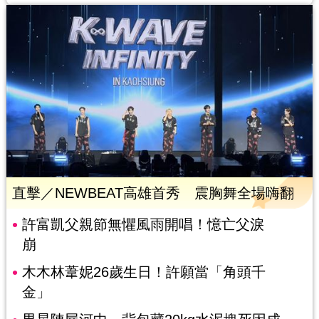
直擊／NEWBEAT高雄首秀 震胸舞全場嗨翻
許富凱父親節無懼風雨開唱！憶亡父淚
崩
木木林葦妮26歲生日！許願當「角頭千
金」