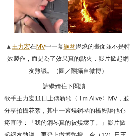
▲
王力宏
在
MV
中一幕
鋼琴
燃燒的畫面並不是特
效製作，而是為了效果真的點火，影片掀起網
友熱議。（圖／翻攝自微博）
請繼續往下閱讀….
歌手王力宏11日上傳新歌〈 I'm Alive〉MV，並
分享拍攝花絮，其中一幕燒鋼琴的橋段讓他心
疼直呼：「我的鋼琴真的被燒壞了。」影片掀
起網友熱議，更登上微博熱搜。今（12）日王