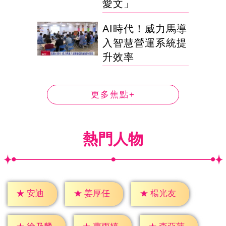
愛文」
AI時代！威力馬導
入智慧營運系統提
升效率
更多焦點+
熱門人物
★
安迪
★
姜厚任
★
楊光友