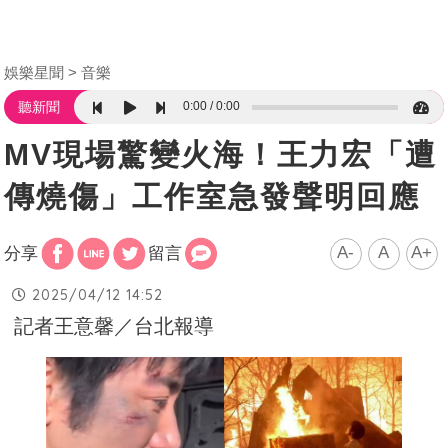
娛樂星聞
音樂
0:00
0:00
聽新聞
MV現場驚變火海！王力宏「遭
傳燒傷」工作室急發聲明回應
A-
A
A+
分享
留言
2025/04/12 14:52
記者王意馨／台北報導