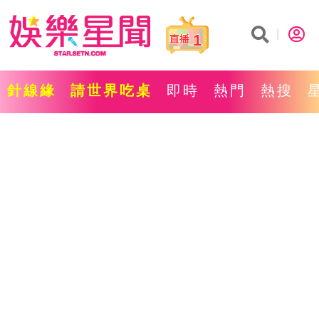
1
針線緣
請世界吃桌
即時
熱門
熱搜