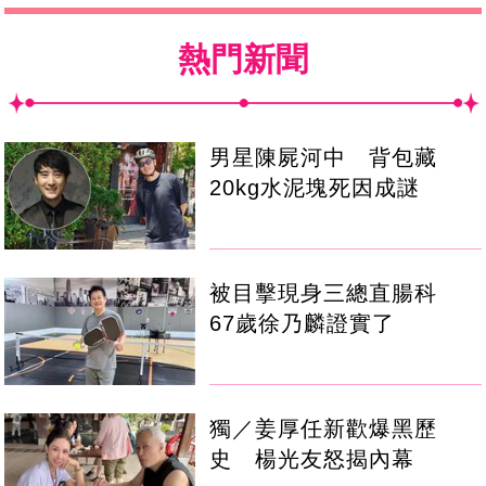
熱門新聞
男星陳屍河中 背包藏
20kg水泥塊死因成謎
被目擊現身三總直腸科
67歲徐乃麟證實了
獨／姜厚任新歡爆黑歷
史 楊光友怒揭內幕